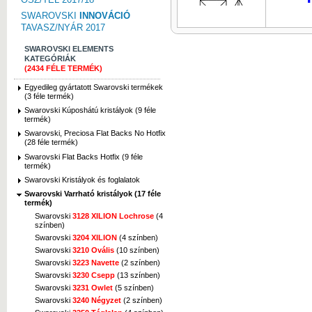
SWAROVSKI
INNOVÁCIÓ
TAVASZ/NYÁR 2017
SWAROVSKI ELEMENTS
KATEGÓRIÁK
(2434 FÉLE TERMÉK)
Kép nagyítása
Egyedileg gyártatott Swarovski termékek
(3 féle termék)
Swarovski Kúposhátú kristályok (9 féle
termék)
Swarovski, Preciosa Flat Backs No Hotfix
(28 féle termék)
Kép nagyítása
Swarovski Flat Backs Hotfix (9 féle
termék)
Swarovski Kristályok és foglalatok
Swarovski Varrható kristályok (17 féle
termék)
Swarovski
3128 XILION Lochrose
(4
színben)
Kép nagyítása
Swarovski
3204 XILION
(4 színben)
Swarovski
3210 Ovális
(10 színben)
Swarovski
3223 Navette
(2 színben)
Swarovski
3230 Csepp
(13 színben)
Swarovski
3231 Owlet
(5 színben)
Swarovski
3240 Négyzet
(2 színben)
Kép nagyítása