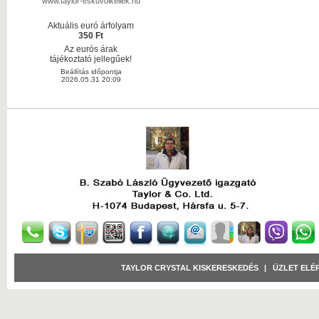
www.taylor-eskuvoikellek.hu
Aktuális euró árfolyam
350 Ft
Az eurós árak
tájékoztató jellegűek!
Beállítás időpontja
2026.05.31 20:09
TAYLOR CRYSTAL KISKERESKEDÉS
|
ÜZLET ELÉ