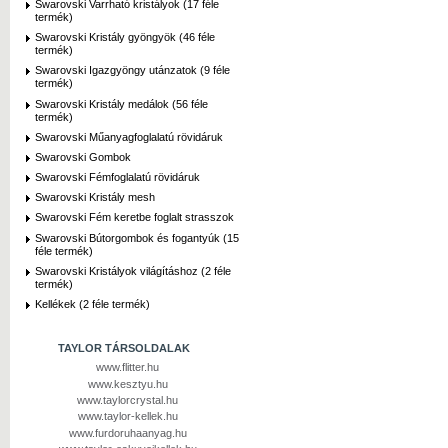
Swarovski Varrható kristályok (17 féle
termék)
Swarovski Kristály gyöngyök (46 féle
termék)
Swarovski Igazgyöngy utánzatok (9 féle
termék)
Swarovski Kristály medálok (56 féle
termék)
Swarovski Műanyagfoglalatú rövidáruk
Swarovski Gombok
Swarovski Fémfoglalatú rövidáruk
Swarovski Kristály mesh
Swarovski Fém keretbe foglalt strasszok
Swarovski Bútorgombok és fogantyúk (15
féle termék)
Swarovski Kristályok világításhoz (2 féle
termék)
Kellékek (2 féle termék)
TAYLOR TÁRSOLDALAK
www.flitter.hu
www.kesztyu.hu
www.taylorcrystal.hu
www.taylor-kellek.hu
www.furdoruhaanyag.hu