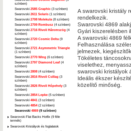
színben)
Swarovski
2585 Graphic
(3 színben)
A swarovski kristály 
Swarovski
2611 Solaris
(1 színben)
rendelkezik.
Swarovski
2708 Molekula
(8 színben)
Swarovski 4869 alakj
Swarovski
2709 Rombusz
(4 színben)
Gyári kiszerelésben i
Swarovski
2716 Rivoli Háromszög
(4
színben)
A swarovski 4869 fél
Swarovski
2720 Cosmic Delta
(9
színben)
Felhasználása szélesk
Swarovski
2721 Asymmetric Triangle
jelmezek, kiegészítő
(1 színben)
Tökéletes táncosokn
Swarovski
2770 Wing
(6 színben)
Swarovski
2797 Diamond Leaf
(4
viselethez, menyassz
színben)
swarovski kristályok á
Swarovski
2808
(4 színben)
Ideális ékszer készí
Swarovski
2816 Rivoli Csillag
(3
színben)
közelítő minőség.
Swarovski
2826 Rivoli Hópehely
(3
színben)
Swarovski
2854 Lepke
(5 színben)
Swarovski
4841
(3 színben)
Swarovski
4854
(2 színben)
Swarovski
4869
(9 színben)
Swarovski Flat Backs Hotfix (9 féle
termék)
Swarovski Kristályok és foglalatok