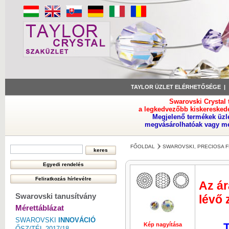
TAYLOR ÜZLET ELÉRHETŐSÉGE
Swarovski Crystal
a legkedvezőbb kiskeresked
Megjelenő termékek üzl
megvásárolhatóak vagy meg
FŐOLDAL
SWAROVSKI, PRECIOSA F
Az ár
Swarovski tanusítvány
lévő 
Mérettáblázat
SWAROVSKI
INNOVÁCIÓ
T
Kép nagyítása
Kép nagyí
ŐSZ/TÉL 2017/18