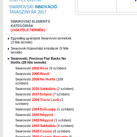
SWAROVSKI
INNOVÁCIÓ
TAVASZ/NYÁR 2017
SWAROVSKI ELEMENTS
KATEGÓRIÁK
(2434 FÉLE TERMÉK)
Egyedileg gyártatott Swarovski termékek
(3 féle termék)
Swarovski Kúposhátú kristályok (9 féle
termék)
Swarovski, Preciosa Flat Backs No
Hotfix (28 féle termék)
Swarovski
2000 Rose
(9 színben)
Swarovski
2006 Rivoli
Swarovski
2058 No Hotfix
(109
színben)
Swarovski
2035 Sakktábla
(2 színben)
Swarovski
2037 Eclipse
(7 színben)
Swarovski
2204 Tiszta Levél
(2
színben)
Swarovski
2304 Esőcsepp
(1 színben)
Swarovski
2400 Négyzet
Swarovski
2483 Négyzet
(1 színben)
Swarovski
2493 Sakktábla
(4 színben)
Swarovski
2520 Cosmic
(6 színben)
Swarovski
2555 Cosmic Baguette
(5