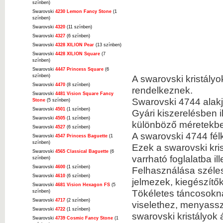
színben)
Swarovski
4230 Lemon Fancy Stone
(1
színben)
Swarovski
4320
(11 színben)
Swarovski
4327
(6 színben)
Swarovski
4328 XILION Pear
(13 színben)
Swarovski
4428 XILION Square
(7
színben)
Swarovski
4447 Princess Square
(6
színben)
A swarovski kristályo
Swarovski
4470
(8 színben)
rendelkeznek.
Swarovski
4481 Vision Square Fancy
Swarovski 4744 alakj
Stone
(5 színben)
Swarovski
4501
(1 színben)
Gyári kiszerelésben i
Swarovski
4505
(1 színben)
különböző méretekbe
Swarovski
4527
(6 színben)
A swarovski 4744 fél
Swarovski
4547 Princess Baguette
(1
színben)
Ezek a swarovski kris
Swarovski
4565 Classical Baguette
(6
varrható foglalatba il
színben)
Swarovski
4600
(1 színben)
Felhasználása szélesk
Swarovski
4610
(6 színben)
jelmezek, kiegészítő
Swarovski
4681 Vision Hexagon FS
(5
Tökéletes táncosokn
színben)
Swarovski
4717
(2 színben)
viselethez, menyassz
Swarovski
4722
(1 színben)
swarovski kristályok á
Swarovski
4739 Cosmic Fancy Stone
(1