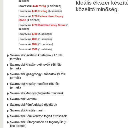
színben)
Ideális ékszer készí
Swarovski
4744 Virág
(7 színben)
közelítő minőség.
Swarovski
4745 Csillag
(6 színben)
Swarovski
4778 Fatima Hand Fancy
Stone
(1 színben)
Swarovski
4779 Buddha Fancy Stone
(1
színben)
Swarovski
4789
(5 színben)
Swarovski
4831
(1 színben)
Swarovski
4884
(11 színben)
Swarovski
4500
(1 színben)
Swarovski Varrható kristályok (17 féle
termék)
Swarovski Kristály gyöngyök (46 féle
termék)
Swarovski Igazgyöngy utánzatok (9 féle
termék)
Swarovski Kristály medálok (56 féle
termék)
Swarovski Műanyagfoglalatú rövidáruk
Swarovski Gombok
Swarovski Fémfoglalatú rövidáruk
Swarovski Kristály mesh
Swarovski Fém keretbe foglalt strasszok
Swarovski Bútorgombok és fogantyúk (15
féle termék)