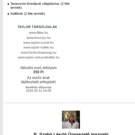
Swarovski Kristályok világításhoz (2 féle
termék)
Kellékek (2 féle termék)
TAYLOR TÁRSOLDALAK
www.flitter.hu
www.kesztyu.hu
www.taylorcrystal.hu
www.taylor-kellek.hu
www.furdoruhaanyag.hu
www.taylor-eskuvoikellek.hu
Aktuális euró árfolyam
350 Ft
Az eurós árak
tájékoztató jellegűek!
Beállítás időpontja
2026.05.31 20:09