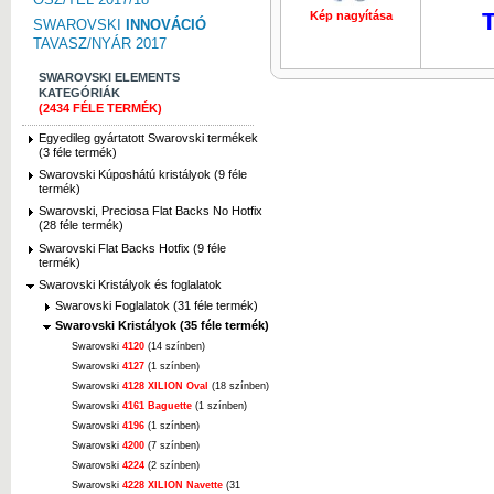
T
Kép nagyítása
Kép nagyí
SWAROVSKI
INNOVÁCIÓ
TAVASZ/NYÁR 2017
SWAROVSKI ELEMENTS
KATEGÓRIÁK
(2434 FÉLE TERMÉK)
Egyedileg gyártatott Swarovski termékek
(3 féle termék)
Swarovski Kúposhátú kristályok (9 féle
termék)
Swarovski, Preciosa Flat Backs No Hotfix
(28 féle termék)
Swarovski Flat Backs Hotfix (9 féle
termék)
Swarovski Kristályok és foglalatok
Swarovski Foglalatok (31 féle termék)
Swarovski Kristályok (35 féle termék)
Swarovski
4120
(14 színben)
Swarovski
4127
(1 színben)
Swarovski
4128 XILION Oval
(18 színben)
Swarovski
4161 Baguette
(1 színben)
Swarovski
4196
(1 színben)
Swarovski
4200
(7 színben)
Swarovski
4224
(2 színben)
Swarovski
4228 XILION Navette
(31