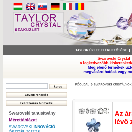
TAYLOR ÜZLET ELÉRHETŐSÉGE
Swarovski Crystal
a legkedvezőbb kiskeresked
Megjelenő termékek üzl
megvásárolhatóak vagy meg
FŐOLDAL
SWAROVSKI KRISTÁLYOK
Az ár
Swarovski tanusítvány
Mérettáblázat
lévő 
SWAROVSKI
INNOVÁCIÓ
ŐSZ/TÉL 2017/18