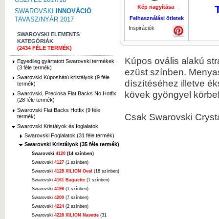
Kép nagyítása
Kép nagyí
SWAROVSKI
INNOVÁCIÓ
Felhasználási ötletek
TAVASZ/NYÁR 2017
Inspirációk
SWAROVSKI ELEMENTS
KATEGÓRIÁK
(2434 FÉLE TERMÉK)
Kúpos ovális alakú str
Egyedileg gyártatott Swarovski termékek
(3 féle termék)
ezüst színben. Menyas
Swarovski Kúposhátú kristályok (9 féle
díszítéséhez illetve 
termék)
kövek gyöngyel körbefű
Swarovski, Preciosa Flat Backs No Hotfix
(28 féle termék)
Swarovski Flat Backs Hotfix (9 féle
Csak Swarovski Crysta
termék)
Swarovski Kristályok és foglalatok
Swarovski Foglalatok (31 féle termék)
Swarovski Kristályok (35 féle termék)
Swarovski
4120
(14 színben)
Swarovski
4127
(1 színben)
Swarovski
4128 XILION Oval
(18 színben)
Swarovski
4161 Baguette
(1 színben)
Swarovski
4196
(1 színben)
Swarovski
4200
(7 színben)
Swarovski
4224
(2 színben)
Swarovski
4228 XILION Navette
(31