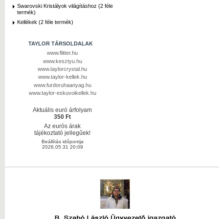
Swarovski Kristályok világításhoz (2 féle
termék)
Kellékek (2 féle termék)
TAYLOR TÁRSOLDALAK
www.flitter.hu
www.kesztyu.hu
www.taylorcrystal.hu
www.taylor-kellek.hu
www.furdoruhaanyag.hu
www.taylor-eskuvoikellek.hu
Aktuális euró árfolyam
350 Ft
Az eurós árak
tájékoztató jellegűek!
Beállítás időpontja
2026.05.31 20:09