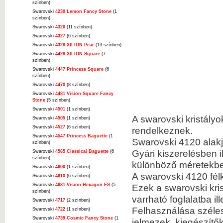
színben)
Swarovski
4230 Lemon Fancy Stone
(1
színben)
Swarovski
4320
(11 színben)
Swarovski
4327
(6 színben)
Swarovski
4328 XILION Pear
(13 színben)
Swarovski
4428 XILION Square
(7
színben)
Swarovski
4447 Princess Square
(6
színben)
Swarovski
4470
(8 színben)
Swarovski
4481 Vision Square Fancy
Stone
(5 színben)
Swarovski
4501
(1 színben)
A swarovski kristályo
Swarovski
4505
(1 színben)
Swarovski
4527
(6 színben)
rendelkeznek.
Swarovski
4547 Princess Baguette
(1
Swarovski 4120 alakj
színben)
Gyári kiszerelésben i
Swarovski
4565 Classical Baguette
(6
színben)
különböző méretekbe
Swarovski
4600
(1 színben)
A swarovski 4120 fél
Swarovski
4610
(6 színben)
Swarovski
4681 Vision Hexagon FS
(5
Ezek a swarovski kris
színben)
varrható foglalatba il
Swarovski
4717
(2 színben)
Felhasználása szélesk
Swarovski
4722
(1 színben)
Swarovski
4739 Cosmic Fancy Stone
(1
jelmezek, kiegészítő