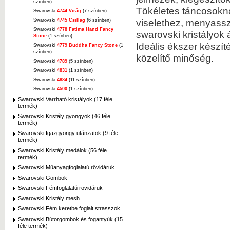
színben)
Tökéletes táncosokn
Swarovski
4744 Virág
(7 színben)
viselethez, menyassz
Swarovski
4745 Csillag
(6 színben)
Swarovski
4778 Fatima Hand Fancy
swarovski kristályok á
Stone
(1 színben)
Ideális ékszer készí
Swarovski
4779 Buddha Fancy Stone
(1
színben)
közelítő minőség.
Swarovski
4789
(5 színben)
Swarovski
4831
(1 színben)
Swarovski
4884
(11 színben)
Swarovski
4500
(1 színben)
Swarovski Varrható kristályok (17 féle
termék)
Swarovski Kristály gyöngyök (46 féle
termék)
Swarovski Igazgyöngy utánzatok (9 féle
termék)
Swarovski Kristály medálok (56 féle
termék)
Swarovski Műanyagfoglalatú rövidáruk
Swarovski Gombok
Swarovski Fémfoglalatú rövidáruk
Swarovski Kristály mesh
Swarovski Fém keretbe foglalt strasszok
Swarovski Bútorgombok és fogantyúk (15
féle termék)