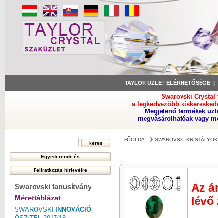
TAYLOR ÜZLET ELÉRHETŐSÉGE
Swarovski Crystal
a legkedvezőbb kiskeresked
Megjelenő termékek üzl
megvásárolhatóak vagy meg
FŐOLDAL
SWAROVSKI KRISTÁLYOK
Az ár
Swarovski tanusítvány
Mérettáblázat
lévő
SWAROVSKI
INNOVÁCIÓ
ŐSZ/TÉL 2017/18