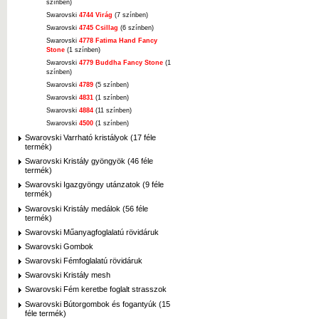
színben)
Swarovski
4744 Virág
(7 színben)
Swarovski
4745 Csillag
(6 színben)
Swarovski
4778 Fatima Hand Fancy
Stone
(1 színben)
Swarovski
4779 Buddha Fancy Stone
(1
színben)
Swarovski
4789
(5 színben)
Swarovski
4831
(1 színben)
Swarovski
4884
(11 színben)
Swarovski
4500
(1 színben)
Swarovski Varrható kristályok (17 féle
termék)
Swarovski Kristály gyöngyök (46 féle
termék)
Swarovski Igazgyöngy utánzatok (9 féle
termék)
Swarovski Kristály medálok (56 féle
termék)
Swarovski Műanyagfoglalatú rövidáruk
Swarovski Gombok
Swarovski Fémfoglalatú rövidáruk
Swarovski Kristály mesh
Swarovski Fém keretbe foglalt strasszok
Swarovski Bútorgombok és fogantyúk (15
féle termék)