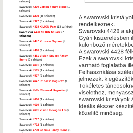
színben)
Swarovski
4230 Lemon Fancy Stone
(1
színben)
A swarovski kristályo
Swarovski
4320
(11 színben)
Swarovski
4327
(6 színben)
rendelkeznek.
Swarovski
4328 XILION Pear
(13 színben)
Swarovski 4428 alakj
Swarovski
4428 XILION Square
(7
színben)
Gyári kiszerelésben i
Swarovski
4447 Princess Square
(6
különböző méretekbe
színben)
A swarovski 4428 fél
Swarovski
4470
(8 színben)
Swarovski
4481 Vision Square Fancy
Ezek a swarovski kris
Stone
(5 színben)
varrható foglalatba il
Swarovski
4501
(1 színben)
Felhasználása szélesk
Swarovski
4505
(1 színben)
Swarovski
4527
(6 színben)
jelmezek, kiegészítő
Swarovski
4547 Princess Baguette
(1
Tökéletes táncosokn
színben)
Swarovski
4565 Classical Baguette
(6
viselethez, menyassz
színben)
swarovski kristályok á
Swarovski
4600
(1 színben)
Ideális ékszer készí
Swarovski
4610
(6 színben)
Swarovski
4681 Vision Hexagon FS
(5
közelítő minőség.
színben)
Swarovski
4717
(2 színben)
Swarovski
4722
(1 színben)
Swarovski
4739 Cosmic Fancy Stone
(1