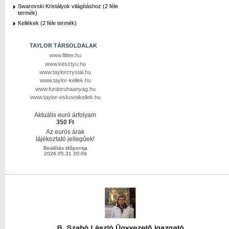
Swarovski Kristályok világításhoz (2 féle
termék)
Kellékek (2 féle termék)
TAYLOR TÁRSOLDALAK
www.flitter.hu
www.kesztyu.hu
www.taylorcrystal.hu
www.taylor-kellek.hu
www.furdoruhaanyag.hu
www.taylor-eskuvoikellek.hu
Aktuális euró árfolyam
350 Ft
Az eurós árak
tájékoztató jellegűek!
Beállítás időpontja
2026.05.31 20:09