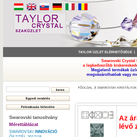
TAYLOR ÜZLET ELÉRHETŐSÉGE
Swarovski Crystal
a legkedvezőbb kiskeresked
Megjelenő termékek üzl
megvásárolhatóak vagy meg
FŐOLDAL
SWAROVSKI KRISTÁLYOK
Az ár
Swarovski tanusítvány
Mérettáblázat
lévő 
SWAROVSKI
INNOVÁCIÓ
ŐSZ/TÉL 2017/18