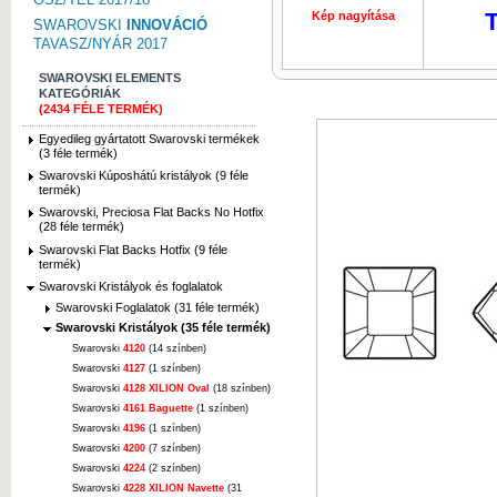
T
Kép nagyítása
Kép nagyí
SWAROVSKI
INNOVÁCIÓ
TAVASZ/NYÁR 2017
SWAROVSKI ELEMENTS
KATEGÓRIÁK
(2434 FÉLE TERMÉK)
Egyedileg gyártatott Swarovski termékek
(3 féle termék)
Swarovski Kúposhátú kristályok (9 féle
termék)
Swarovski, Preciosa Flat Backs No Hotfix
(28 féle termék)
Swarovski Flat Backs Hotfix (9 féle
termék)
Swarovski Kristályok és foglalatok
Swarovski Foglalatok (31 féle termék)
Swarovski Kristályok (35 féle termék)
Swarovski
4120
(14 színben)
Swarovski
4127
(1 színben)
Swarovski
4128 XILION Oval
(18 színben)
Swarovski
4161 Baguette
(1 színben)
Swarovski
4196
(1 színben)
Swarovski
4200
(7 színben)
Swarovski
4224
(2 színben)
Swarovski
4228 XILION Navette
(31