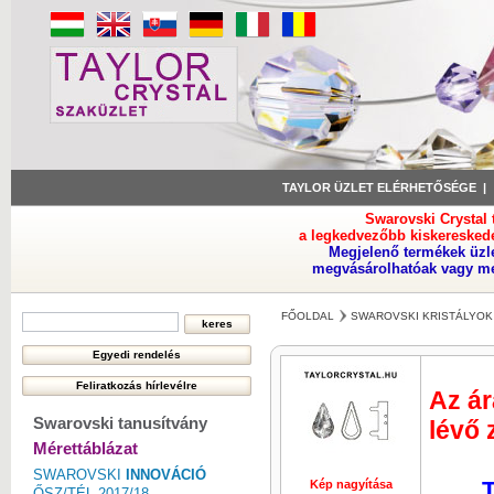
TAYLOR ÜZLET ELÉRHETŐSÉGE
Swarovski Crystal
a legkedvezőbb kiskeresked
Megjelenő termékek üzl
megvásárolhatóak vagy meg
FŐOLDAL
SWAROVSKI KRISTÁLYOK
Az ár
Swarovski tanusítvány
lévő 
Mérettáblázat
SWAROVSKI
INNOVÁCIÓ
T
Kép nagyítása
ŐSZ/TÉL 2017/18