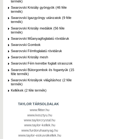
termék)
Swarovski Kristály gyöngyök (46 féle
termék)
Swarovski Igazgyöngy utánzatok (9 féle
termék)
Swarovski Kristály medálok (56 féle
termék)
Swarovski Műanyagfoglalatú rövidáruk
Swarovski Gombok
Swarovski Fémfoglalatú rövidáruk
Swarovski Kristály mesh
Swarovski Fém keretbe foglalt strasszok
Swarovski Bútorgombok és fogantyúk (15
féle termék)
Swarovski Kristályok világításhoz (2 féle
termék)
Kellékek (2 féle termék)
TAYLOR TÁRSOLDALAK
www.flitter.hu
www.kesztyu.hu
www.taylorcrystal.hu
www.taylor-kellek.hu
www.furdoruhaanyag.hu
www.taylor-eskuvoikellek.hu