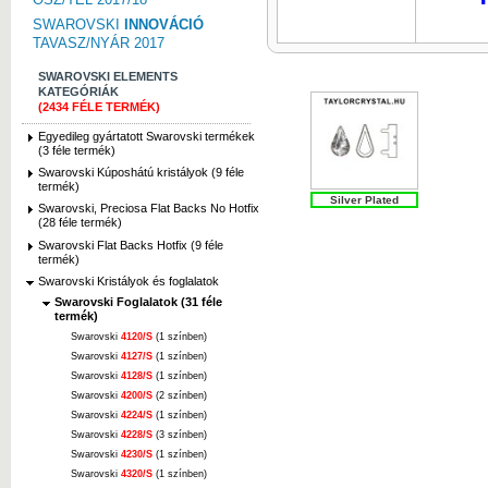
SWAROVSKI
INNOVÁCIÓ
TAVASZ/NYÁR 2017
SWAROVSKI ELEMENTS
KATEGÓRIÁK
(2434 FÉLE TERMÉK)
Egyedileg gyártatott Swarovski termékek
(3 féle termék)
Swarovski Kúposhátú kristályok (9 féle
termék)
Silver Plated
Swarovski, Preciosa Flat Backs No Hotfix
(28 féle termék)
Swarovski Flat Backs Hotfix (9 féle
termék)
Swarovski Kristályok és foglalatok
Swarovski Foglalatok (31 féle
termék)
Swarovski
4120/S
(1 színben)
Swarovski
4127/S
(1 színben)
Swarovski
4128/S
(1 színben)
Swarovski
4200/S
(2 színben)
Swarovski
4224/S
(1 színben)
Swarovski
4228/S
(3 színben)
Swarovski
4230/S
(1 színben)
Swarovski
4320/S
(1 színben)