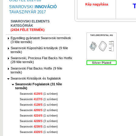
T
Kép nagyítása
SWAROVSKI
INNOVÁCIÓ
TAVASZ/NYÁR 2017
SWAROVSKI ELEMENTS
KATEGÓRIÁK
(2434 FÉLE TERMÉK)
Egyedileg gyártatott Swarovski termékek
(3 féle termék)
Swarovski Kúposhátú kristályok (9 féle
termék)
Swarovski, Preciosa Flat Backs No Hotfix
(28 féle termék)
Silver Plated
Swarovski Flat Backs Hotfix (9 féle
termék)
Swarovski Kristályok és foglalatok
Swarovski Foglalatok (31 féle
termék)
Swarovski
4120/S
(1 színben)
Swarovski
4127/S
(1 színben)
Swarovski
4128/S
(1 színben)
Swarovski
4200/S
(2 színben)
Swarovski
4224/S
(1 színben)
Swarovski
4228/S
(3 színben)
Swarovski
4230/S
(1 színben)
Swarovski
4320/S
(1 színben)