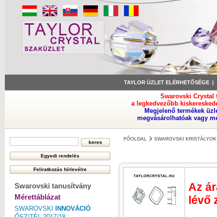
TAYLOR ÜZLET ELÉRHETŐSÉGE
Swarovski Crystal
a legkedvezőbb kiskeresked
Megjelenő termékek üzl
megvásárolhatóak vagy meg
FŐOLDAL
SWAROVSKI KRISTÁLYOK
Az ár
Swarovski tanusítvány
Mérettáblázat
lévő 
SWAROVSKI
INNOVÁCIÓ
ŐSZ/TÉL 2017/18