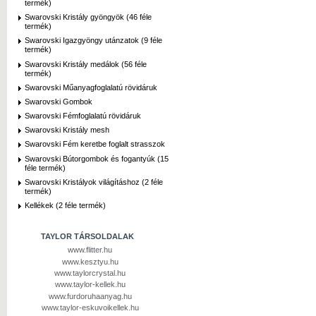
termék)
Swarovski Kristály gyöngyök (46 féle
termék)
Swarovski Igazgyöngy utánzatok (9 féle
termék)
Swarovski Kristály medálok (56 féle
termék)
Swarovski Műanyagfoglalatú rövidáruk
Swarovski Gombok
Swarovski Fémfoglalatú rövidáruk
Swarovski Kristály mesh
Swarovski Fém keretbe foglalt strasszok
Swarovski Bútorgombok és fogantyúk (15
féle termék)
Swarovski Kristályok világításhoz (2 féle
termék)
Kellékek (2 féle termék)
TAYLOR TÁRSOLDALAK
www.flitter.hu
www.kesztyu.hu
www.taylorcrystal.hu
www.taylor-kellek.hu
www.furdoruhaanyag.hu
www.taylor-eskuvoikellek.hu