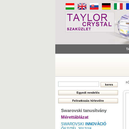
T
F
Swarovski tanusítvány
Mérettáblázat
SWAROVSKI
INNOVÁCIÓ
ŐSZ/TÉL 2017/18