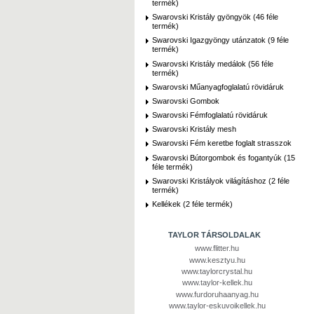
termék)
Swarovski Kristály gyöngyök (46 féle
termék)
Swarovski Igazgyöngy utánzatok (9 féle
termék)
Swarovski Kristály medálok (56 féle
termék)
Swarovski Műanyagfoglalatú rövidáruk
Swarovski Gombok
Swarovski Fémfoglalatú rövidáruk
Swarovski Kristály mesh
Swarovski Fém keretbe foglalt strasszok
Swarovski Bútorgombok és fogantyúk (15
féle termék)
Swarovski Kristályok világításhoz (2 féle
termék)
Kellékek (2 féle termék)
TAYLOR TÁRSOLDALAK
www.flitter.hu
www.kesztyu.hu
www.taylorcrystal.hu
www.taylor-kellek.hu
www.furdoruhaanyag.hu
www.taylor-eskuvoikellek.hu