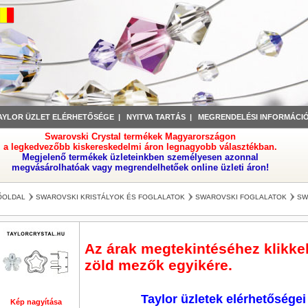
AYLOR ÜZLET ELÉRHETŐSÉGE
|
NYITVA TARTÁS
|
MEGRENDELÉSI INFORMÁCI
Swarovski Crystal termékek Magyarországon
a legkedvezőbb kiskereskedelmi áron legnagyobb választékban.
Megjelenő termékek üzleteinkben személyesen azonnal
megvásárolhatóak vagy megrendelhetőek online üzleti áron!
ŐOLDAL
SWAROVSKI KRISTÁLYOK ÉS FOGLALATOK
SWAROVSKI FOGLALATOK
SW
Az árak megtekintéséhez klikkel
zöld mezők egyikére.
Taylor üzletek elérhetőségei
Kép nagyítása