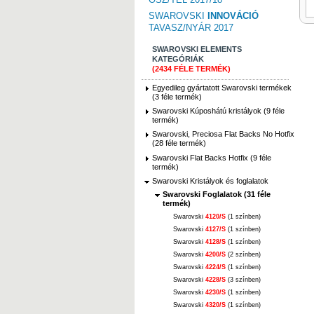
SWAROVSKI
INNOVÁCIÓ
TAVASZ/NYÁR 2017
SWAROVSKI ELEMENTS
KATEGÓRIÁK
(2434 FÉLE TERMÉK)
Egyedileg gyártatott Swarovski termékek
(3 féle termék)
Swarovski Kúposhátú kristályok (9 féle
termék)
Swarovski, Preciosa Flat Backs No Hotfix
(28 féle termék)
Swarovski Flat Backs Hotfix (9 féle
termék)
Swarovski Kristályok és foglalatok
Swarovski Foglalatok (31 féle
termék)
Swarovski
4120/S
(1 színben)
Swarovski
4127/S
(1 színben)
Swarovski
4128/S
(1 színben)
Swarovski
4200/S
(2 színben)
Swarovski
4224/S
(1 színben)
Swarovski
4228/S
(3 színben)
Swarovski
4230/S
(1 színben)
Swarovski
4320/S
(1 színben)