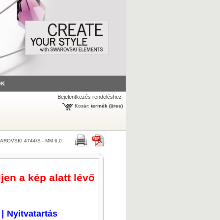
ÓK
Bejelentkezés rendeléshez
Kosár:
termék
(üres)
AROVSKI 4744/S - MM 6,0
jen a kép alatt lévő
|
Nyitvatartás