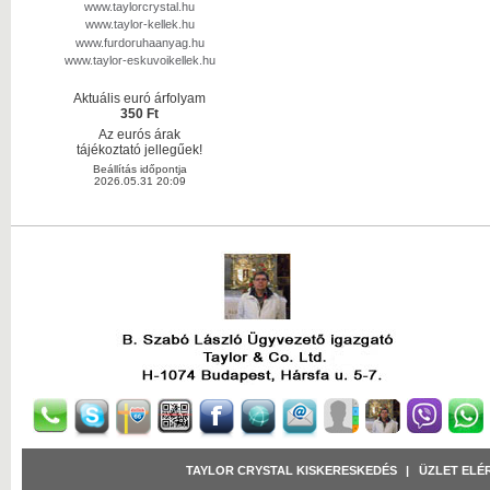
www.taylorcrystal.hu
www.taylor-kellek.hu
www.furdoruhaanyag.hu
www.taylor-eskuvoikellek.hu
Aktuális euró árfolyam
350 Ft
Az eurós árak
tájékoztató jellegűek!
Beállítás időpontja
2026.05.31 20:09
TAYLOR CRYSTAL KISKERESKEDÉS
|
ÜZLET ELÉ