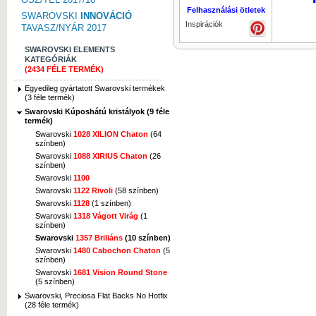
Felhasználási ötletek
SWAROVSKI
INNOVÁCIÓ
Inspirációk
TAVASZ/NYÁR 2017
SWAROVSKI ELEMENTS
KATEGÓRIÁK
(2434 FÉLE TERMÉK)
Egyedileg gyártatott Swarovski termékek
(3 féle termék)
Swarovski Kúposhátú kristályok (9 féle
termék)
Swarovski
1028 XILION Chaton
(64
színben)
Swarovski
1088 XIRIUS Chaton
(26
színben)
Swarovski
1100
Swarovski
1122 Rivoli
(58 színben)
Swarovski
1128
(1 színben)
Swarovski
1318 Vágott Virág
(1
színben)
Swarovski
1357 Briliáns
(10 színben)
Swarovski
1480 Cabochon Chaton
(5
színben)
Swarovski
1681 Vision Round Stone
(5 színben)
Swarovski, Preciosa Flat Backs No Hotfix
(28 féle termék)