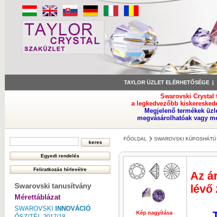
TAYLOR ÜZLET ELÉRHETŐSÉGE
Swarovski Crystal
a legkedvezőbb kiskeresked
Megjelenő termékek üzl
megvásárolhatóak vagy meg
FŐOLDAL
SWAROVSKI KÚPOSHÁTÚ 
Az ár
Swarovski tanusítvány
lévő
Mérettáblázat
SWAROVSKI
INNOVÁCIÓ
Kép nagyítása
Kép nagyí
ŐSZ/TÉL 2017/18