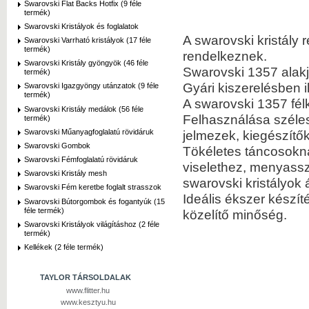
Swarovski Flat Backs Hotfix (9 féle
termék)
Swarovski Kristályok és foglalatok
A swarovski kristály 
Swarovski Varrható kristályok (17 féle
termék)
rendelkeznek.
Swarovski Kristály gyöngyök (46 féle
Swarovski 1357 alakj
termék)
Gyári kiszerelésben i
Swarovski Igazgyöngy utánzatok (9 féle
termék)
A swarovski 1357 fél
Swarovski Kristály medálok (56 féle
Felhasználása szélesk
termék)
Swarovski Műanyagfoglalatú rövidáruk
jelmezek, kiegészítő
Swarovski Gombok
Tökéletes táncosokn
Swarovski Fémfoglalatú rövidáruk
viselethez, menyassz
Swarovski Kristály mesh
swarovski kristályok á
Swarovski Fém keretbe foglalt strasszok
Ideális ékszer készí
Swarovski Bútorgombok és fogantyúk (15
féle termék)
közelítő minőség.
Swarovski Kristályok világításhoz (2 féle
termék)
Kellékek (2 féle termék)
TAYLOR TÁRSOLDALAK
www.flitter.hu
www.kesztyu.hu