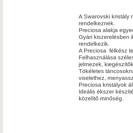
A Swarovski kristály 
rendelkeznek.
Preciosa alakja egyedi
Gyári kiszerelésben i
rendelkezik.
A Preciosa félkész t
Felhasználása szélesk
jelmezek, kiegészítő
Tökéletes táncosokn
viselethez, menyassz
Preciosa kristályok ál
Ideális ékszer készí
közelítő minőség.