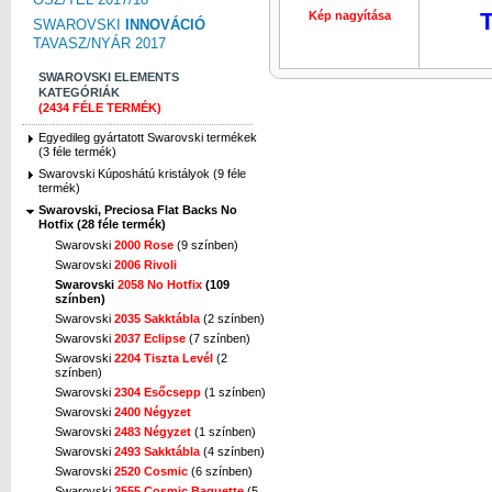
T
Kép nagyítása
Kép nagyí
SWAROVSKI
INNOVÁCIÓ
TAVASZ/NYÁR 2017
SWAROVSKI ELEMENTS
KATEGÓRIÁK
(2434 FÉLE TERMÉK)
Egyedileg gyártatott Swarovski termékek
(3 féle termék)
Swarovski Kúposhátú kristályok (9 féle
termék)
Swarovski, Preciosa Flat Backs No
Hotfix (28 féle termék)
Swarovski
2000 Rose
(9 színben)
Swarovski
2006 Rivoli
Swarovski
2058 No Hotfix
(109
színben)
Swarovski
2035 Sakktábla
(2 színben)
Swarovski
2037 Eclipse
(7 színben)
Swarovski
2204 Tiszta Levél
(2
színben)
Swarovski
2304 Esőcsepp
(1 színben)
Swarovski
2400 Négyzet
Swarovski
2483 Négyzet
(1 színben)
Swarovski
2493 Sakktábla
(4 színben)
Swarovski
2520 Cosmic
(6 színben)
Swarovski
2555 Cosmic Baguette
(5