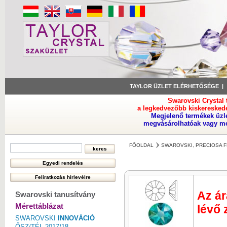
TAYLOR ÜZLET ELÉRHETŐSÉGE
Swarovski Crystal
a legkedvezőbb kiskeresked
Megjelenő termékek üzl
megvásárolhatóak vagy meg
FŐOLDAL
SWAROVSKI, PRECIOSA F
Az ár
Swarovski tanusítvány
Mérettáblázat
lévő 
SWAROVSKI
INNOVÁCIÓ
ŐSZ/TÉL 2017/18