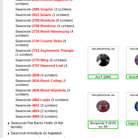
színben)
Swarovski
2585 Graphic
(3 színben)
Swarovski
2611 Solaris
(1 színben)
Swarovski
2708 Molekula
(8 színben)
Swarovski
2709 Rombusz
(4 színben)
Swarovski
2716 Rivoli Háromszög
(4
színben)
Swarovski
2720 Cosmic Delta
(9
színben)
Swarovski
2721 Asymmetric Triangle
(1 színben)
Swarovski
2770 Wing
(6 színben)
Swarovski
2797 Diamond Leaf
(4
színben)
Swarovski
2808
(4 színben)
Jet F (280)
Ameth
Swarovski
2816 Rivoli Csillag
(3
színben)
Swarovski
2826 Rivoli Hópehely
(3
színben)
Swarovski
2854 Lepke
(5 színben)
Swarovski
4841
(3 színben)
Swarovski
4854
(2 színben)
Swarovski
4869
(9 színben)
Swarovski Flat Backs Hotfix (9 féle
Burgundy F (515)
Capri 
sz: 54
termék)
Swarovski Kristályok és foglalatok