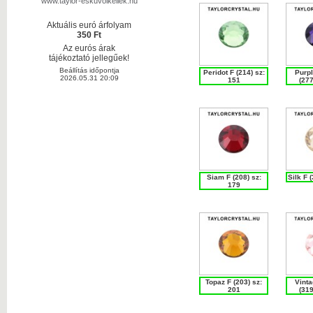
www.taylor-eskuvoikellek.hu
Aktuális euró árfolyam
350 Ft
Az eurós árak
tájékoztató jellegűek!
Beállítás időpontja
Peridot F (214) sz:
Purpl
2026.05.31 20:09
151
(277
Siam F (208) sz:
Silk F 
179
Topaz F (203) sz:
Vinta
201
(319