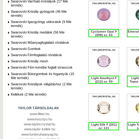
Swarovski Varrható kristályok (17 féle
termék)
Swarovski Kristály gyöngyök (46 féle
termék)
Swarovski Igazgyöngy utánzatok (9 féle
termék)
Cyclamen Opal F
Emerald
Swarovski Kristály medálok (56 féle
(398) sz: 63
termék)
Swarovski Műanyagfoglalatú rövidáruk
Swarovski Gombok
Swarovski Fémfoglalatú rövidáruk
Swarovski Kristály mesh
Swarovski Fém keretbe foglalt strasszok
Swarovski Bútorgombok és fogantyúk (15
féle termék)
Light Amethyst F
Ligh
(212) sz: 93
Topaz 
Swarovski Kristályok világításhoz (2 féle
termék)
Kellékek (2 féle termék)
TAYLOR TÁRSOLDALAK
www.flitter.hu
www.kesztyu.hu
www.taylorcrystal.hu
Light Silk F (261)
Light T
sz: 121
s
www.taylor-kellek.hu
www.furdoruhaanyag.hu