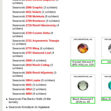
színben)
Swarovski
2585 Graphic
(3 színben)
Swarovski
2611 Solaris
(1 színben)
Swarovski
2708 Molekula
(8 színben)
Swarovski
2709 Rombusz
(4 színben)
Swarovski
2716 Rivoli Háromszög
(4
színben)
Swarovski
2720 Cosmic Delta
(9
színben)
Swarovski
2721 Asymmetric Triangle
(1 színben)
Swarovski
2770 Wing
(6 színben)
Swarovski
2797 Diamond Leaf
(4
színben)
Swarovski
2808
(4 színben)
Crystal Volcano F
Jet
(001 VOL) sz: 219
Swarovski
2816 Rivoli Csillag
(3
színben)
Swarovski
2826 Rivoli Hópehely
(3
színben)
Swarovski
2854 Lepke
(5 színben)
Swarovski
4841
(3 színben)
Swarovski
4854
(2 színben)
Swarovski
4869
(9 színben)
Swarovski Flat Backs Hotfix (9 féle
Black Diamond F
Blue Zi
(215) sz: 45
termék)
Swarovski Kristályok és foglalatok