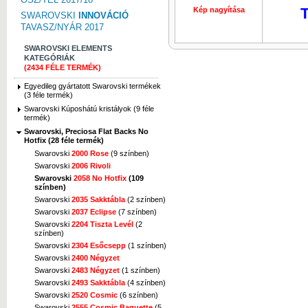
T
Kép nagyítása
Kép nagyí
SWAROVSKI
INNOVÁCIÓ
TAVASZ/NYÁR 2017
SWAROVSKI ELEMENTS
KATEGÓRIÁK
(2434 FÉLE TERMÉK)
Egyedileg gyártatott Swarovski termékek
(3 féle termék)
Swarovski Kúposhátú kristályok (9 féle
termék)
Swarovski, Preciosa Flat Backs No
Hotfix (28 féle termék)
Swarovski
2000 Rose
(9 színben)
Swarovski
2006 Rivoli
Swarovski
2058 No Hotfix
(109
színben)
Swarovski
2035 Sakktábla
(2 színben)
Swarovski
2037 Eclipse
(7 színben)
Swarovski
2204 Tiszta Levél
(2
színben)
Swarovski
2304 Esőcsepp
(1 színben)
Swarovski
2400 Négyzet
Swarovski
2483 Négyzet
(1 színben)
Swarovski
2493 Sakktábla
(4 színben)
Swarovski
2520 Cosmic
(6 színben)
Swarovski
2555 Cosmic Baguette
(5