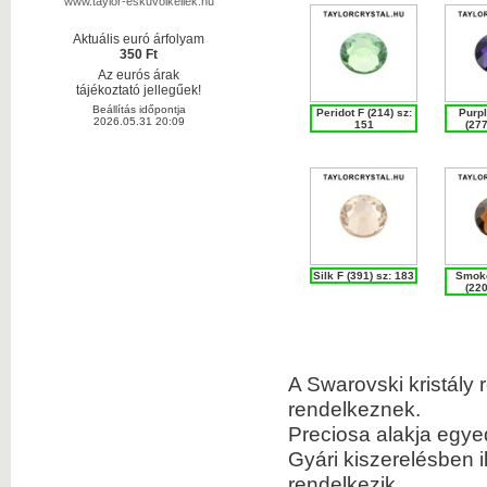
www.taylor-eskuvoikellek.hu
Aktuális euró árfolyam
350 Ft
Az eurós árak
tájékoztató jellegűek!
Beállítás időpontja
Peridot F (214) sz:
Purpl
2026.05.31 20:09
151
(277
Silk F (391) sz: 183
Smoke
(220
A Swarovski kristály 
rendelkeznek.
Preciosa alakja egyedi
Gyári kiszerelésben i
rendelkezik.