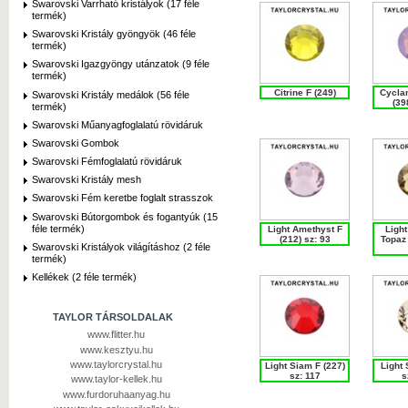
Swarovski Varrható kristályok (17 féle
termék)
Swarovski Kristály gyöngyök (46 féle
termék)
Swarovski Igazgyöngy utánzatok (9 féle
termék)
Citrine F (249)
Cycla
Swarovski Kristály medálok (56 féle
(39
termék)
Swarovski Műanyagfoglalatú rövidáruk
Swarovski Gombok
Swarovski Fémfoglalatú rövidáruk
Swarovski Kristály mesh
Swarovski Fém keretbe foglalt strasszok
Swarovski Bútorgombok és fogantyúk (15
féle termék)
Light Amethyst F
Ligh
(212) sz: 93
Topaz 
Swarovski Kristályok világításhoz (2 féle
termék)
Kellékek (2 féle termék)
TAYLOR TÁRSOLDALAK
www.flitter.hu
www.kesztyu.hu
www.taylorcrystal.hu
Light Siam F (227)
Light 
sz: 117
s
www.taylor-kellek.hu
www.furdoruhaanyag.hu