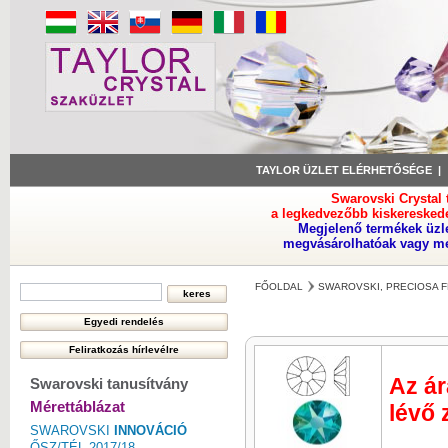
TAYLOR ÜZLET ELÉRHETŐSÉGE
Swarovski Crystal
a legkedvezőbb kiskeresked
Megjelenő termékek üzl
megvásárolhatóak vagy meg
FŐOLDAL
SWAROVSKI, PRECIOSA F
Az ár
Swarovski tanusítvány
Mérettáblázat
lévő 
SWAROVSKI
INNOVÁCIÓ
ŐSZ/TÉL 2017/18