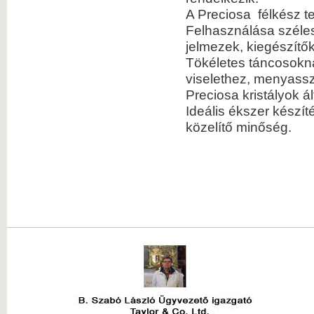
A Preciosa félkész t
Felhasználása szélesk
jelmezek, kiegészítő
Tökéletes táncosokn
viselethez, menyassz
Preciosa kristályok ál
Ideális ékszer készí
közelítő minőség.