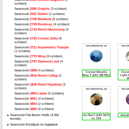
színben)
Swarovski
2585 Graphic
(3 színben)
Swarovski
2611 Solaris
(1 színben)
Swarovski
2708 Molekula
(8 színben)
Swarovski
2709 Rombusz
(4 színben)
Swarovski
2716 Rivoli Háromszög
(4
színben)
Swarovski
2720 Cosmic Delta
(9
színben)
Swarovski
2721 Asymmetric Triangle
(1 színben)
Swarovski
2770 Wing
(6 színben)
Swarovski
2797 Diamond Leaf
(4
színben)
Swarovski
2808
(4 színben)
Crystal Metallic
Cryst
Blue F (001 METBL)
Light 
Swarovski
2816 Rivoli Csillag
(3
M
színben)
Swarovski
2826 Rivoli Hópehely
(3
színben)
Swarovski
2854 Lepke
(5 színben)
Swarovski
4841
(3 színben)
Swarovski
4854
(2 színben)
Swarovski
4869
(9 színben)
Swarovski Flat Backs Hotfix (9 féle
Jet Nut F (280 NUT)
Ameth
sz: 245
termék)
Swarovski Kristályok és foglalatok