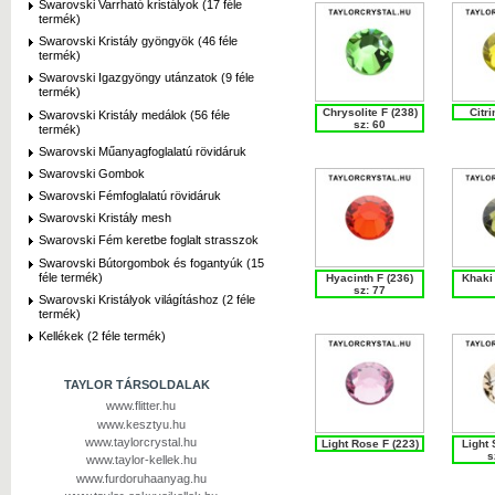
Swarovski Varrható kristályok (17 féle
termék)
Swarovski Kristály gyöngyök (46 féle
termék)
Swarovski Igazgyöngy utánzatok (9 féle
termék)
Chrysolite F (238)
Citri
Swarovski Kristály medálok (56 féle
sz: 60
termék)
Swarovski Műanyagfoglalatú rövidáruk
Swarovski Gombok
Swarovski Fémfoglalatú rövidáruk
Swarovski Kristály mesh
Swarovski Fém keretbe foglalt strasszok
Swarovski Bútorgombok és fogantyúk (15
féle termék)
Hyacinth F (236)
Khaki 
sz: 77
Swarovski Kristályok világításhoz (2 féle
termék)
Kellékek (2 féle termék)
TAYLOR TÁRSOLDALAK
www.flitter.hu
www.kesztyu.hu
www.taylorcrystal.hu
Light Rose F (223)
Light 
s
www.taylor-kellek.hu
www.furdoruhaanyag.hu