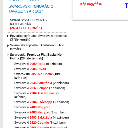
T
Kép nagyítása
Kép nagyí
SWAROVSKI
INNOVÁCIÓ
TAVASZ/NYÁR 2017
SWAROVSKI ELEMENTS
KATEGÓRIÁK
(2434 FÉLE TERMÉK)
Egyedileg gyártatott Swarovski termékek
(3 féle termék)
Swarovski Kúposhátú kristályok (9 féle
termék)
Swarovski, Preciosa Flat Backs No
Hotfix (28 féle termék)
Swarovski
2000 Rose
(9 színben)
Swarovski
2006 Rivoli
Swarovski
2058 No Hotfix
(109
színben)
Swarovski
2035 Sakktábla
(2 színben)
Swarovski
2037 Eclipse
(7 színben)
Swarovski
2204 Tiszta Levél
(2
színben)
Swarovski
2304 Esőcsepp
(1 színben)
Swarovski
2400 Négyzet
Swarovski
2483 Négyzet
(1 színben)
Swarovski
2493 Sakktábla
(4 színben)
Swarovski
2520 Cosmic
(6 színben)
Swarovski
2555 Cosmic Baguette
(5