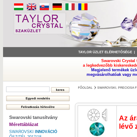
TAYLOR ÜZLET ELÉRHETŐSÉGE
Swarovski Crystal
a legkedvezőbb kiskeresked
Megjelenő termékek üzl
megvásárolhatóak vagy meg
FŐOLDAL
SWAROVSKI, PRECIOSA F
Az ár
Swarovski tanusítvány
Mérettáblázat
lévő 
SWAROVSKI
INNOVÁCIÓ
ŐSZ/TÉL 2017/18