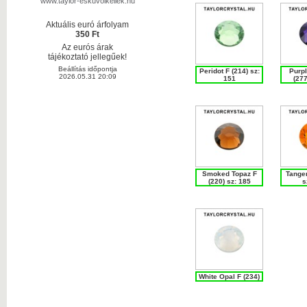
www.taylor-eskuvoikellek.hu
Aktuális euró árfolyam
350 Ft
Az eurós árak
tájékoztató jellegűek!
Beállítás időpontja
Peridot F (214) sz:
Purpl
2026.05.31 20:09
151
(277
Smoked Topaz F
Tanger
(220) sz: 185
s
White Opal F (234)