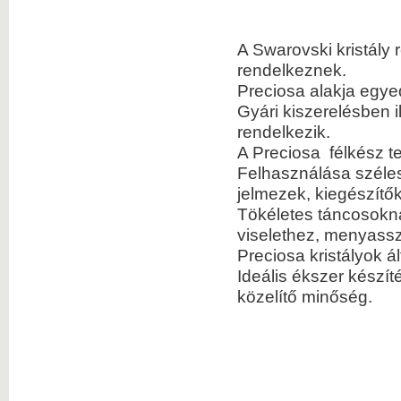
A Swarovski kristály 
rendelkeznek.
Preciosa alakja egyedi
Gyári kiszerelésben i
rendelkezik.
A Preciosa félkész t
Felhasználása szélesk
jelmezek, kiegészítő
Tökéletes táncosokn
viselethez, menyassz
Preciosa kristályok ál
Ideális ékszer készí
közelítő minőség.