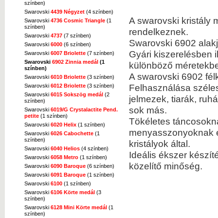
színben)
Swarovski
4439 Négyzet
(4 színben)
A swarovski kristály
Swarovski
4736 Cosmic Triangle
(1
színben)
rendelkeznek.
Swarovski
4737
(7 színben)
Swarovski 6902 alakj
Swarovski
6000
(6 színben)
Gyári kiszerelésben i
Swarovski
6007 Briolette
(7 színben)
Swarovski
6902 Zinnia medál
(1
különböző méretekbe
színben)
A swarovski 6902 fél
Swarovski
6010 Briolette
(3 színben)
Felhasználása szélesk
Swarovski
6012 Briolette
(3 színben)
Swarovski
6015 Sokszög medál
(2
jelmezek, tiarák, ru
színben)
sok más.
Swarovski
6019/G Crystalactite Pend.
petite
(1 színben)
Tökéletes táncosokn
Swarovski
6020 Helix
(1 színben)
menyasszonyoknak és 
Swarovski
6026 Cabochette
(1
színben)
kristályok által.
Swarovski
6040 Helios
(4 színben)
Ideális ékszer készí
Swarovski
6058 Metro
(1 színben)
közelítő minőség.
Swarovski
6090 Baroque
(6 színben)
Swarovski
6091 Baroque
(1 színben)
Swarovski
6100
(1 színben)
Swarovski
6106 Körte medál
(3
színben)
Swarovski
6128 Mini Körte medál
(1
színben)