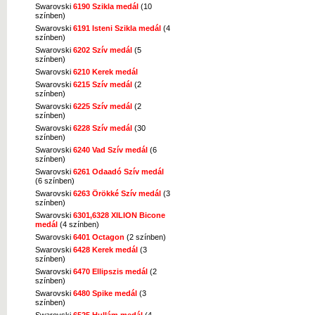
Swarovski
6190 Szikla medál
(10
színben)
Swarovski
6191 Isteni Szikla medál
(4
színben)
Swarovski
6202 Szív medál
(5
színben)
Swarovski
6210 Kerek medál
Swarovski
6215 Szív medál
(2
színben)
Swarovski
6225 Szív medál
(2
színben)
Swarovski
6228 Szív medál
(30
színben)
Swarovski
6240 Vad Szív medál
(6
színben)
Swarovski
6261 Odaadó Szív medál
(6 színben)
Swarovski
6263 Örökké Szív medál
(3
színben)
Swarovski
6301,6328 XILION Bicone
medál
(4 színben)
Swarovski
6401 Octagon
(2 színben)
Swarovski
6428 Kerek medál
(3
színben)
Swarovski
6470 Ellipszis medál
(2
színben)
Swarovski
6480 Spike medál
(3
színben)
Swarovski
6525 Hullám medál
(4