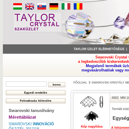
TAYLOR ÜZLET ELÉRHETŐSÉGE
Swarovski Crystal
a legkedvezőbb kiskeresked
Megjelenő termékek üzl
megvásárolhatóak vagy meg
FŐOLDAL
SWAROVSKI KRISTÁLY M
6902
MM 16
Termék kód
Swarovski tanusítvány
Mérettáblázat
Egység
SWAROVSKI
INNOVÁCIÓ
Kép nagyítása
A feltüntet
ŐSZ/TÉL 2017/18