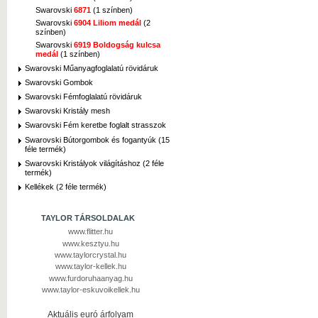
Swarovski
6871
(1 színben)
Swarovski
6904 Liliom medál
(2
színben)
Swarovski
6919 Boldogság kulcsa
medál
(1 színben)
Swarovski Műanyagfoglalatú rövidáruk
Swarovski Gombok
Swarovski Fémfoglalatú rövidáruk
Swarovski Kristály mesh
Swarovski Fém keretbe foglalt strasszok
Swarovski Bútorgombok és fogantyúk (15
féle termék)
Swarovski Kristályok világításhoz (2 féle
termék)
Kellékek (2 féle termék)
TAYLOR TÁRSOLDALAK
www.flitter.hu
www.kesztyu.hu
www.taylorcrystal.hu
www.taylor-kellek.hu
www.furdoruhaanyag.hu
www.taylor-eskuvoikellek.hu
Aktuális euró árfolyam