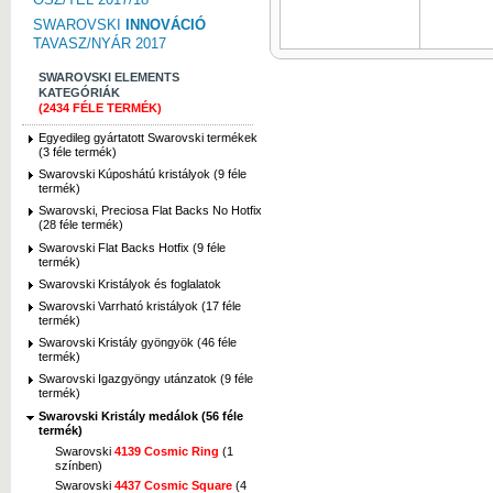
SWAROVSKI
INNOVÁCIÓ
TAVASZ/NYÁR 2017
SWAROVSKI ELEMENTS
KATEGÓRIÁK
(2434 FÉLE TERMÉK)
Egyedileg gyártatott Swarovski termékek
(3 féle termék)
Swarovski Kúposhátú kristályok (9 féle
termék)
Swarovski, Preciosa Flat Backs No Hotfix
(28 féle termék)
Swarovski Flat Backs Hotfix (9 féle
termék)
Swarovski Kristályok és foglalatok
Swarovski Varrható kristályok (17 féle
termék)
Swarovski Kristály gyöngyök (46 féle
termék)
Swarovski Igazgyöngy utánzatok (9 féle
termék)
Swarovski Kristály medálok (56 féle
termék)
Swarovski
4139 Cosmic Ring
(1
színben)
Swarovski
4437 Cosmic Square
(4