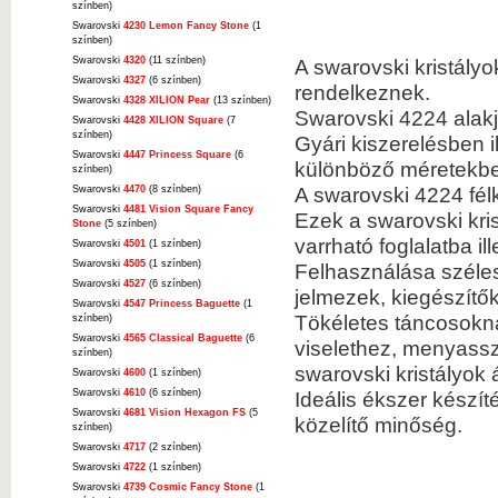
színben)
Swarovski
4230 Lemon Fancy Stone
(1
színben)
Swarovski
4320
(11 színben)
A swarovski kristályo
Swarovski
4327
(6 színben)
rendelkeznek.
Swarovski
4328 XILION Pear
(13 színben)
Swarovski 4224 alakj
Swarovski
4428 XILION Square
(7
színben)
Gyári kiszerelésben i
Swarovski
4447 Princess Square
(6
különböző méretekbe
színben)
A swarovski 4224 fél
Swarovski
4470
(8 színben)
Swarovski
4481 Vision Square Fancy
Ezek a swarovski kris
Stone
(5 színben)
varrható foglalatba il
Swarovski
4501
(1 színben)
Swarovski
4505
(1 színben)
Felhasználása szélesk
Swarovski
4527
(6 színben)
jelmezek, kiegészítő
Swarovski
4547 Princess Baguette
(1
Tökéletes táncosokn
színben)
Swarovski
4565 Classical Baguette
(6
viselethez, menyassz
színben)
swarovski kristályok á
Swarovski
4600
(1 színben)
Swarovski
4610
(6 színben)
Ideális ékszer készí
Swarovski
4681 Vision Hexagon FS
(5
közelítő minőség.
színben)
Swarovski
4717
(2 színben)
Swarovski
4722
(1 színben)
Swarovski
4739 Cosmic Fancy Stone
(1