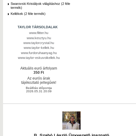
Swarovski Kristályok világításhoz (2 féle
termék)
Kellékek (2 féle termék)
TAYLOR TÁRSOLDALAK
www.flitter.hu
www.kesztyu.hu
www.taylorcrystal.hu
www.taylor-kellek.hu
www.furdoruhaanyag.hu
www.taylor-eskuvoikellek.hu
Aktuális euró árfolyam
350 Ft
Az eurós árak
tájékoztató jellegűek!
Beállítás időpontja
2026.05.31 20:09