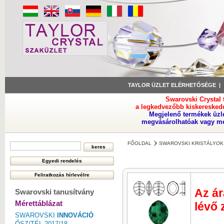
TAYLOR ÜZLET ELÉRHETŐSÉGE
Swarovski Crystal
a legkedvezőbb kiskeresked
Megjelenő termékek üzl
megvásárolhatóak vagy meg
FŐOLDAL
SWAROVSKI KRISTÁLYOK
Az ár
Swarovski tanusítvány
Mérettáblázat
lévő 
SWAROVSKI
INNOVÁCIÓ
ŐSZ/TÉL 2017/18