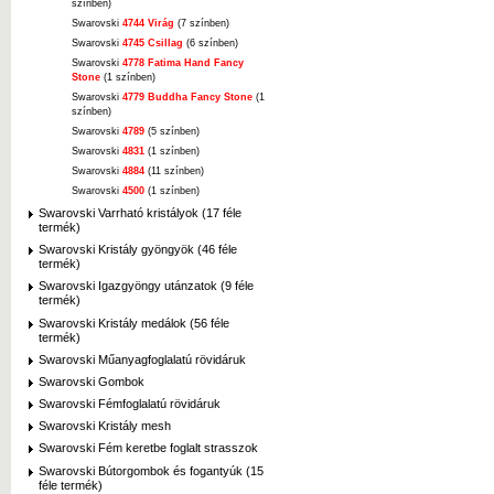
színben)
Swarovski
4744 Virág
(7 színben)
Swarovski
4745 Csillag
(6 színben)
Swarovski
4778 Fatima Hand Fancy
Stone
(1 színben)
Swarovski
4779 Buddha Fancy Stone
(1
színben)
Swarovski
4789
(5 színben)
Swarovski
4831
(1 színben)
Swarovski
4884
(11 színben)
Swarovski
4500
(1 színben)
Swarovski Varrható kristályok (17 féle
termék)
Swarovski Kristály gyöngyök (46 féle
termék)
Swarovski Igazgyöngy utánzatok (9 féle
termék)
Swarovski Kristály medálok (56 féle
termék)
Swarovski Műanyagfoglalatú rövidáruk
Swarovski Gombok
Swarovski Fémfoglalatú rövidáruk
Swarovski Kristály mesh
Swarovski Fém keretbe foglalt strasszok
Swarovski Bútorgombok és fogantyúk (15
féle termék)