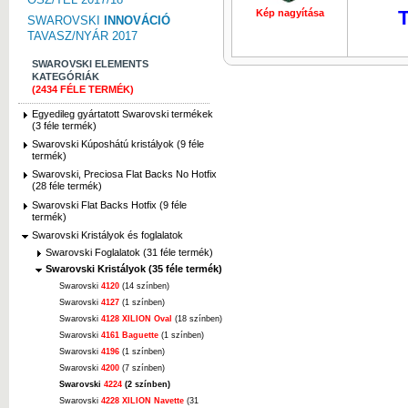
T
Kép nagyítása
Kép nagyí
SWAROVSKI
INNOVÁCIÓ
TAVASZ/NYÁR 2017
SWAROVSKI ELEMENTS
KATEGÓRIÁK
(2434 FÉLE TERMÉK)
Egyedileg gyártatott Swarovski termékek
(3 féle termék)
Swarovski Kúposhátú kristályok (9 féle
termék)
Swarovski, Preciosa Flat Backs No Hotfix
(28 féle termék)
Swarovski Flat Backs Hotfix (9 féle
termék)
Swarovski Kristályok és foglalatok
Swarovski Foglalatok (31 féle termék)
Swarovski Kristályok (35 féle termék)
Swarovski
4120
(14 színben)
Swarovski
4127
(1 színben)
Swarovski
4128 XILION Oval
(18 színben)
Swarovski
4161 Baguette
(1 színben)
Swarovski
4196
(1 színben)
Swarovski
4200
(7 színben)
Swarovski
4224
(2 színben)
Swarovski
4228 XILION Navette
(31