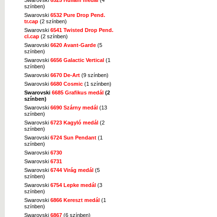
színben)
Swarovski
6532 Pure Drop Pend.
tr.cap
(2 színben)
Swarovski
6541 Twisted Drop Pend.
cl.cap
(2 színben)
Swarovski
6620 Avant-Garde
(5
színben)
Swarovski
6656 Galactic Vertical
(1
színben)
Swarovski
6670 De-Art
(9 színben)
Swarovski
6680 Cosmic
(1 színben)
Swarovski
6685 Grafikus medál
(2
színben)
Swarovski
6690 Szárny medál
(13
színben)
Swarovski
6723 Kagyló medál
(2
színben)
Swarovski
6724 Sun Pendant
(1
színben)
Swarovski
6730
Swarovski
6731
Swarovski
6744 Virág medál
(5
színben)
Swarovski
6754 Lepke medál
(3
színben)
Swarovski
6866 Kereszt medál
(1
színben)
Swarovski
6867
(6 színben)