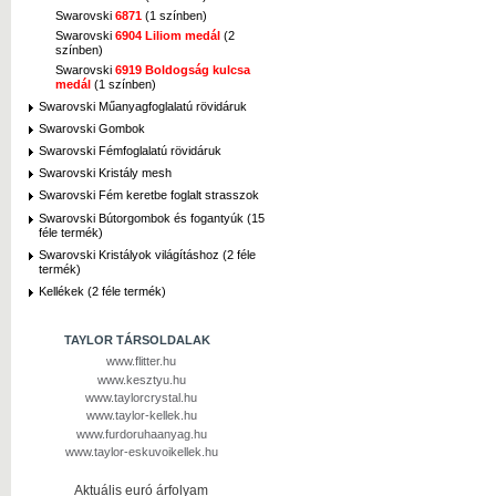
Swarovski
6871
(1 színben)
Swarovski
6904 Liliom medál
(2
színben)
Swarovski
6919 Boldogság kulcsa
medál
(1 színben)
Swarovski Műanyagfoglalatú rövidáruk
Swarovski Gombok
Swarovski Fémfoglalatú rövidáruk
Swarovski Kristály mesh
Swarovski Fém keretbe foglalt strasszok
Swarovski Bútorgombok és fogantyúk (15
féle termék)
Swarovski Kristályok világításhoz (2 féle
termék)
Kellékek (2 féle termék)
TAYLOR TÁRSOLDALAK
www.flitter.hu
www.kesztyu.hu
www.taylorcrystal.hu
www.taylor-kellek.hu
www.furdoruhaanyag.hu
www.taylor-eskuvoikellek.hu
Aktuális euró árfolyam