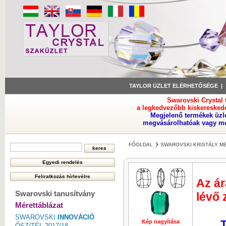
TAYLOR ÜZLET ELÉRHETŐSÉGE
Swarovski Crystal
a legkedvezőbb kiskeresked
Megjelenő termékek üzl
megvásárolhatóak vagy meg
FŐOLDAL
SWAROVSKI KRISTÁLY M
Az ár
Swarovski tanusítvány
lévő 
Mérettáblázat
SWAROVSKI
INNOVÁCIÓ
T
Kép nagyítása
Kép nagyí
ŐSZ/TÉL 2017/18