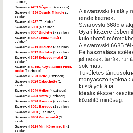
színben)
Swarovski
4439 Négyzet
(4 színben)
A swarovski kristály
Swarovski
4736 Cosmic Triangle
(1
színben)
rendelkeznek.
Swarovski
4737
(7 színben)
Swarovski 6685 alakj
Swarovski
6000
(6 színben)
Gyári kiszerelésben i
Swarovski
6007 Briolette
(7 színben)
különböző méretekbe
Swarovski
6902 Zinnia medál
(1
színben)
A swarovski 6685 fél
Swarovski
6010 Briolette
(3 színben)
Felhasználása szélesk
Swarovski
6012 Briolette
(3 színben)
jelmezek, tiarák, ru
Swarovski
6015 Sokszög medál
(2
színben)
sok más.
Swarovski
6019/G Crystalactite Pend.
petite
(1 színben)
Tökéletes táncosokn
Swarovski
6020 Helix
(1 színben)
menyasszonyoknak és 
Swarovski
6026 Cabochette
(1
kristályok által.
színben)
Swarovski
6040 Helios
(4 színben)
Ideális ékszer készí
Swarovski
6058 Metro
(1 színben)
közelítő minőség.
Swarovski
6090 Baroque
(6 színben)
Swarovski
6091 Baroque
(1 színben)
Swarovski
6100
(1 színben)
Swarovski
6106 Körte medál
(3
színben)
Swarovski
6128 Mini Körte medál
(1
színben)