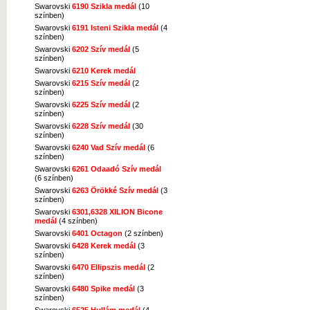
Swarovski
6190 Szikla medál
(10
színben)
Swarovski
6191 Isteni Szikla medál
(4
színben)
Swarovski
6202 Szív medál
(5
színben)
Swarovski
6210 Kerek medál
Swarovski
6215 Szív medál
(2
színben)
Swarovski
6225 Szív medál
(2
színben)
Swarovski
6228 Szív medál
(30
színben)
Swarovski
6240 Vad Szív medál
(6
színben)
Swarovski
6261 Odaadó Szív medál
(6 színben)
Swarovski
6263 Örökké Szív medál
(3
színben)
Swarovski
6301,6328 XILION Bicone
medál
(4 színben)
Swarovski
6401 Octagon
(2 színben)
Swarovski
6428 Kerek medál
(3
színben)
Swarovski
6470 Ellipszis medál
(2
színben)
Swarovski
6480 Spike medál
(3
színben)
Swarovski
6525 Hullám medál
(4