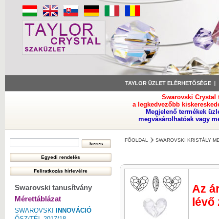
TAYLOR ÜZLET ELÉRHETŐSÉGE
Swarovski Crystal
a legkedvezőbb kiskeresked
Megjelenő termékek üzl
megvásárolhatóak vagy meg
FŐOLDAL
SWAROVSKI KRISTÁLY M
Az ár
Swarovski tanusítvány
Mérettáblázat
lévő
SWAROVSKI
INNOVÁCIÓ
ŐSZ/TÉL 2017/18