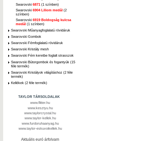
Swarovski
6871
(1 színben)
Swarovski
6904 Liliom medál
(2
színben)
Swarovski
6919 Boldogság kulcsa
medál
(1 színben)
Swarovski Műanyagfoglalatú rövidáruk
Swarovski Gombok
Swarovski Fémfoglalatú rövidáruk
Swarovski Kristály mesh
Swarovski Fém keretbe foglalt strasszok
Swarovski Bútorgombok és fogantyúk (15
féle termék)
Swarovski Kristályok világításhoz (2 féle
termék)
Kellékek (2 féle termék)
TAYLOR TÁRSOLDALAK
www.flitter.hu
www.kesztyu.hu
www.taylorcrystal.hu
www.taylor-kellek.hu
www.furdoruhaanyag.hu
www.taylor-eskuvoikellek.hu
Aktuális euró árfolyam