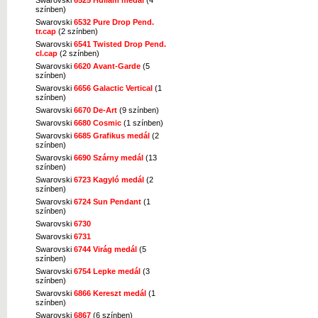
színben)
Swarovski
6532 Pure Drop Pend.
tr.cap
(2 színben)
Swarovski
6541 Twisted Drop Pend.
cl.cap
(2 színben)
Swarovski
6620 Avant-Garde
(5
színben)
Swarovski
6656 Galactic Vertical
(1
színben)
Swarovski
6670 De-Art
(9 színben)
Swarovski
6680 Cosmic
(1 színben)
Swarovski
6685 Grafikus medál
(2
színben)
Swarovski
6690 Szárny medál
(13
színben)
Swarovski
6723 Kagyló medál
(2
színben)
Swarovski
6724 Sun Pendant
(1
színben)
Swarovski
6730
Swarovski
6731
Swarovski
6744 Virág medál
(5
színben)
Swarovski
6754 Lepke medál
(3
színben)
Swarovski
6866 Kereszt medál
(1
színben)
Swarovski
6867
(6 színben)