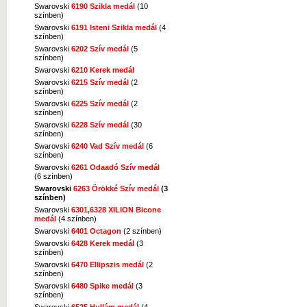
Swarovski
6190 Szikla medál
(10
színben)
Swarovski
6191 Isteni Szikla medál
(4
színben)
Swarovski
6202 Szív medál
(5
színben)
Swarovski
6210 Kerek medál
Swarovski
6215 Szív medál
(2
színben)
Swarovski
6225 Szív medál
(2
színben)
Swarovski
6228 Szív medál
(30
színben)
Swarovski
6240 Vad Szív medál
(6
színben)
Swarovski
6261 Odaadó Szív medál
(6 színben)
Swarovski
6263 Örökké Szív medál
(3
színben)
Swarovski
6301,6328 XILION Bicone
medál
(4 színben)
Swarovski
6401 Octagon
(2 színben)
Swarovski
6428 Kerek medál
(3
színben)
Swarovski
6470 Ellipszis medál
(2
színben)
Swarovski
6480 Spike medál
(3
színben)
Swarovski
6525 Hullám medál
(4