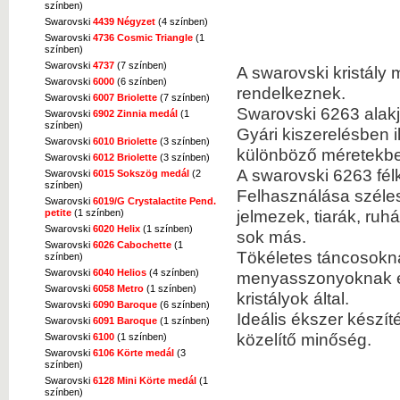
színben)
Swarovski
4439 Négyzet
(4 színben)
Swarovski
4736 Cosmic Triangle
(1
színben)
Swarovski
4737
(7 színben)
A swarovski kristály
Swarovski
6000
(6 színben)
rendelkeznek.
Swarovski
6007 Briolette
(7 színben)
Swarovski 6263 alakj
Swarovski
6902 Zinnia medál
(1
színben)
Gyári kiszerelésben i
Swarovski
6010 Briolette
(3 színben)
különböző méretekbe
Swarovski
6012 Briolette
(3 színben)
A swarovski 6263 fél
Swarovski
6015 Sokszög medál
(2
színben)
Felhasználása szélesk
Swarovski
6019/G Crystalactite Pend.
jelmezek, tiarák, ru
petite
(1 színben)
Swarovski
6020 Helix
(1 színben)
sok más.
Swarovski
6026 Cabochette
(1
Tökéletes táncosokn
színben)
Swarovski
6040 Helios
(4 színben)
menyasszonyoknak és 
Swarovski
6058 Metro
(1 színben)
kristályok által.
Swarovski
6090 Baroque
(6 színben)
Ideális ékszer készí
Swarovski
6091 Baroque
(1 színben)
közelítő minőség.
Swarovski
6100
(1 színben)
Swarovski
6106 Körte medál
(3
színben)
Swarovski
6128 Mini Körte medál
(1
színben)