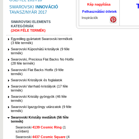
Kép nagyítása
Kép nagyí
SWAROVSKI
INNOVÁCIÓ
Felhasználási ötletek
TAVASZ/NYÁR 2017
Inspirációk
SWAROVSKI ELEMENTS
KATEGÓRIÁK
(2434 FÉLE TERMÉK)
Egyedileg gyártatott Swarovski termékek
(3 féle termék)
Swarovski Kúposhátú kristályok (9 féle
termék)
Swarovski, Preciosa Flat Backs No Hotfix
(28 féle termék)
Swarovski Flat Backs Hotfix (9 féle
termék)
Swarovski Kristályok és foglalatok
Swarovski Varrható kristályok (17 féle
termék)
Swarovski Kristály gyöngyök (46 féle
termék)
Swarovski Igazgyöngy utánzatok (9 féle
termék)
Swarovski Kristály medálok (56 féle
termék)
Swarovski
4139 Cosmic Ring
(1
színben)
Swarovski
4437 Cosmic Square
(4