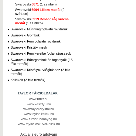
Swarovski
6871
(1 színben)
Swarovski
6904 Liliom medál
(2
színben)
Swarovski
6919 Boldogság kulcsa
medál
(1 színben)
Swarovski Műanyagfoglalatú rövidáruk
Swarovski Gombok
Swarovski Fémfoglalatú rövidáruk
Swarovski Kristály mesh
Swarovski Fém keretbe foglalt strasszok
Swarovski Bútorgombok és fogantyúk (15
féle termék)
Swarovski Kristályok világításhoz (2 féle
termék)
Kellékek (2 féle termék)
TAYLOR TÁRSOLDALAK
www.flitter.hu
www.kesztyu.hu
www.taylorcrystal.hu
www.taylor-kellek.hu
www.furdoruhaanyag.hu
www.taylor-eskuvoikellek.hu
Aktuális euró árfolyam