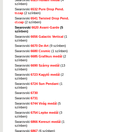
színben)
Swarovski
6532 Pure Drop Pend.
tr.cap
(2 színben)
Swarovski
6541 Twisted Drop Pend.
cl.cap
(2 színben)
Swarovski
6620 Avant-Garde
(5
színben)
Swarovski
6656 Galactic Vertical
(1
színben)
Swarovski
6670 De-Art
(9 színben)
Swarovski
6680 Cosmic
(1 színben)
Swarovski
6685 Grafikus medál
(2
színben)
Swarovski
6690 Szárny medál
(13
színben)
Swarovski
6723 Kagyló medál
(2
színben)
Swarovski
6724 Sun Pendant
(1
színben)
Swarovski
6730
Swarovski
6731
Swarovski
6744 Virág medál
(5
színben)
Swarovski
6754 Lepke medál
(3
színben)
Swarovski
6866 Kereszt medál
(1
színben)
Swarovski
6867
(6 színben)