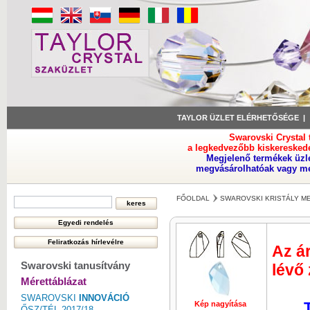
TAYLOR ÜZLET ELÉRHETŐSÉGE
Swarovski Crystal
a legkedvezőbb kiskeresked
Megjelenő termékek üzl
megvásárolhatóak vagy meg
FŐOLDAL
SWAROVSKI KRISTÁLY M
Az ár
Swarovski tanusítvány
lévő
Mérettáblázat
SWAROVSKI
INNOVÁCIÓ
Kép nagyítása
Kép nagyí
ŐSZ/TÉL 2017/18