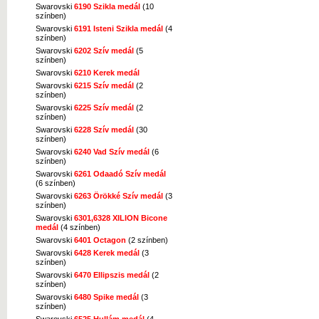
Swarovski
6190 Szikla medál
(10
színben)
Swarovski
6191 Isteni Szikla medál
(4
színben)
Swarovski
6202 Szív medál
(5
színben)
Swarovski
6210 Kerek medál
Swarovski
6215 Szív medál
(2
színben)
Swarovski
6225 Szív medál
(2
színben)
Swarovski
6228 Szív medál
(30
színben)
Swarovski
6240 Vad Szív medál
(6
színben)
Swarovski
6261 Odaadó Szív medál
(6 színben)
Swarovski
6263 Örökké Szív medál
(3
színben)
Swarovski
6301,6328 XILION Bicone
medál
(4 színben)
Swarovski
6401 Octagon
(2 színben)
Swarovski
6428 Kerek medál
(3
színben)
Swarovski
6470 Ellipszis medál
(2
színben)
Swarovski
6480 Spike medál
(3
színben)
Swarovski
6525 Hullám medál
(4