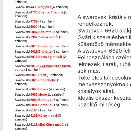
színben)
Swarovski
4439 Négyzet
(4 színben)
Swarovski
4736 Cosmic Triangle
(1
A swarovski kristály
színben)
Swarovski
4737
(7 színben)
rendelkeznek.
Swarovski
6000
(6 színben)
Swarovski 6620 alakj
Swarovski
6007 Briolette
(7 színben)
Gyári kiszerelésben i
Swarovski
6902 Zinnia medál
(1
színben)
különböző méretekbe
Swarovski
6010 Briolette
(3 színben)
A swarovski 6620 fél
Swarovski
6012 Briolette
(3 színben)
Felhasználása szélesk
Swarovski
6015 Sokszög medál
(2
színben)
jelmezek, tiarák, ru
Swarovski
6019/G Crystalactite Pend.
sok más.
petite
(1 színben)
Swarovski
6020 Helix
(1 színben)
Tökéletes táncosokn
Swarovski
6026 Cabochette
(1
menyasszonyoknak és 
színben)
Swarovski
6040 Helios
(4 színben)
kristályok által.
Swarovski
6058 Metro
(1 színben)
Ideális ékszer készí
Swarovski
6090 Baroque
(6 színben)
közelítő minőség.
Swarovski
6091 Baroque
(1 színben)
Swarovski
6100
(1 színben)
Swarovski
6106 Körte medál
(3
színben)
Swarovski
6128 Mini Körte medál
(1
színben)