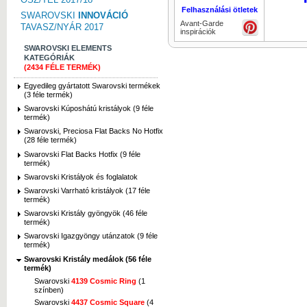
Felhasználási ötletek
SWAROVSKI
INNOVÁCIÓ
Avant-Garde
TAVASZ/NYÁR 2017
inspirációk
SWAROVSKI ELEMENTS
KATEGÓRIÁK
(2434 FÉLE TERMÉK)
Egyedileg gyártatott Swarovski termékek
(3 féle termék)
Swarovski Kúposhátú kristályok (9 féle
termék)
Swarovski, Preciosa Flat Backs No Hotfix
(28 féle termék)
Swarovski Flat Backs Hotfix (9 féle
termék)
Swarovski Kristályok és foglalatok
Swarovski Varrható kristályok (17 féle
termék)
Swarovski Kristály gyöngyök (46 féle
termék)
Swarovski Igazgyöngy utánzatok (9 féle
termék)
Swarovski Kristály medálok (56 féle
termék)
Swarovski
4139 Cosmic Ring
(1
színben)
Swarovski
4437 Cosmic Square
(4