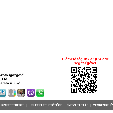
Elérhetőségünk a QR-Code
segítségével.
L KISKERESKEDÉS
|
ÜZLET ELÉRHETŐSÉGE
|
NYITVA TARTÁS
|
MEGRENDELÉS