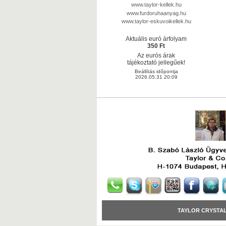
www.taylor-kellek.hu
www.furdoruhaanyag.hu
www.taylor-eskuvoikellek.hu
Aktuális euró árfolyam
350 Ft
Az eurós árak
tájékoztató jellegűek!
Beállítás időpontja
2026.05.31 20:09
TAYLOR CRYSTA