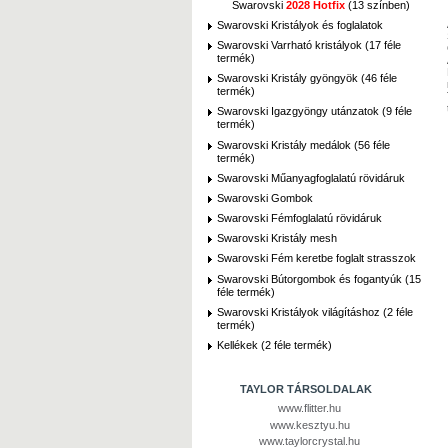
Swarovski
2028 Hotfix
(13 színben)
Swarovski Kristályok és foglalatok
Swarovski Varrható kristályok (17 féle
termék)
Swarovski Kristály gyöngyök (46 féle
termék)
Swarovski Igazgyöngy utánzatok (9 féle
termék)
Swarovski Kristály medálok (56 féle
termék)
Swarovski Műanyagfoglalatú rövidáruk
Swarovski Gombok
Swarovski Fémfoglalatú rövidáruk
Swarovski Kristály mesh
Swarovski Fém keretbe foglalt strasszok
Swarovski Bútorgombok és fogantyúk (15
féle termék)
Swarovski Kristályok világításhoz (2 féle
termék)
Kellékek (2 féle termék)
TAYLOR TÁRSOLDALAK
www.flitter.hu
www.kesztyu.hu
www.taylorcrystal.hu