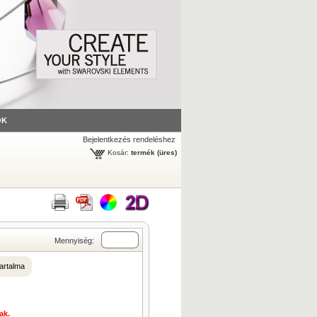
ÓK
Bejelentkezés rendeléshez
Kosár:
termék
(üres)
Mennyiség:
artalma
ak.