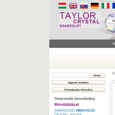
T
F
Swarovski tanusítvány
Mérettáblázat
SWAROVSKI
INNOVÁCIÓ
ŐSZ/TÉL 2017/18