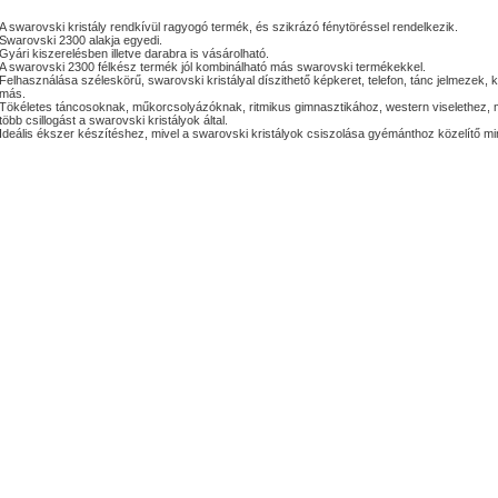
A swarovski kristály rendkívül ragyogó termék, és szikrázó fénytöréssel rendelkezik.
Swarovski 2300 alakja egyedi.
Gyári kiszerelésben illetve darabra is vásárolható.
A swarovski 2300 félkész termék jól kombinálható más swarovski termékekkel.
Felhasználása széleskörű, swarovski kristályal díszithető képkeret, telefon, tánc jelmezek
más.
Tökéletes táncosoknak, műkorcsolyázóknak, ritmikus gimnasztikához, western viselethez,
több csillogást a swarovski kristályok által.
Ideális ékszer készítéshez, mivel a swarovski kristályok csiszolása gyémánthoz közelítő m