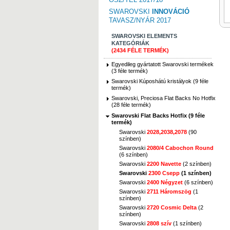
SWAROVSKI
INNOVÁCIÓ
TAVASZ/NYÁR 2017
SWAROVSKI ELEMENTS
KATEGÓRIÁK
(2434 FÉLE TERMÉK)
Egyedileg gyártatott Swarovski termékek
(3 féle termék)
Swarovski Kúposhátú kristályok (9 féle
termék)
Swarovski, Preciosa Flat Backs No Hotfix
(28 féle termék)
Swarovski Flat Backs Hotfix (9 féle
termék)
Swarovski
2028,2038,2078
(90
színben)
Swarovski
2080/4 Cabochon Round
(6 színben)
Swarovski
2200 Navette
(2 színben)
Swarovski
2300 Csepp
(1 színben)
Swarovski
2400 Négyzet
(6 színben)
Swarovski
2711 Háromszög
(1
színben)
Swarovski
2720 Cosmic Delta
(2
színben)
Swarovski
2808 szív
(1 színben)