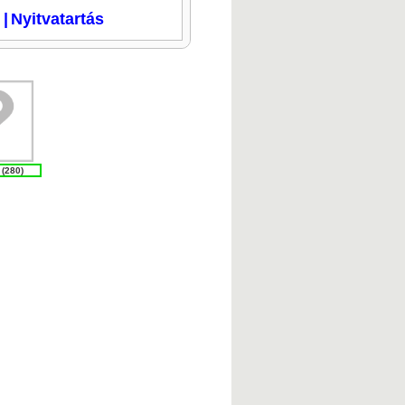
i
|
Nyitvatartás
 (280)