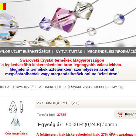
AYLOR ÜZLET ELÉRHETŐSÉGE
|
NYITVA TARTÁS
|
MEGRENDELÉSI INFORMÁCI
Swarovski Crystal termékek Magyarországon
a legkedvezőbb kiskereskedelmi áron legnagyobb választékban.
Megjelenő termékek üzleteinkben személyesen azonnal
megvásárolhatóak vagy megrendelhetőek online üzleti áron!
ŐOLDAL
SWAROVSKI FLAT BACKS HOTFIX
SWAROVSKI 2300 CSEPP - MM 10,0
2300
MM 10,0
Jet HF (280)
Kosár t
Termék kód:
37575
Egység ár:
90,00 Ft‎ (0,24 €) / darab
Kép nagyítása
A feltüntetett árak kiskereskedelmi árak, 27% ÁFA-t tartalmazn