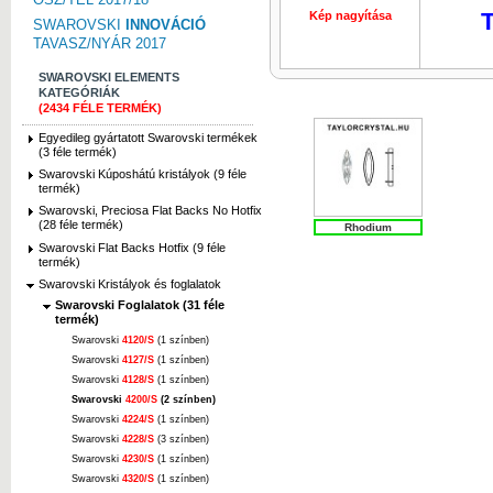
T
Kép nagyítása
SWAROVSKI
INNOVÁCIÓ
TAVASZ/NYÁR 2017
SWAROVSKI ELEMENTS
KATEGÓRIÁK
(2434 FÉLE TERMÉK)
Egyedileg gyártatott Swarovski termékek
(3 féle termék)
Swarovski Kúposhátú kristályok (9 féle
termék)
Swarovski, Preciosa Flat Backs No Hotfix
(28 féle termék)
Rhodium
Swarovski Flat Backs Hotfix (9 féle
termék)
Swarovski Kristályok és foglalatok
Swarovski Foglalatok (31 féle
termék)
Swarovski
4120/S
(1 színben)
Swarovski
4127/S
(1 színben)
Swarovski
4128/S
(1 színben)
Swarovski
4200/S
(2 színben)
Swarovski
4224/S
(1 színben)
Swarovski
4228/S
(3 színben)
Swarovski
4230/S
(1 színben)
Swarovski
4320/S
(1 színben)