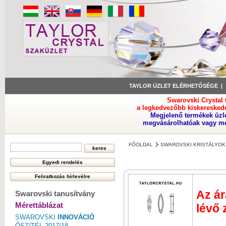
TAYLOR ÜZLET ELÉRHETŐSÉGE
Swarovski Crystal
a legkedvezőbb kiskeresked
Megjelenő termékek üzl
megvásárolhatóak vagy meg
FŐOLDAL
SWAROVSKI KRISTÁLYOK
Az ár
Swarovski tanusítvány
Mérettáblázat
lévő 
SWAROVSKI
INNOVÁCIÓ
ŐSZ/TÉL 2017/18