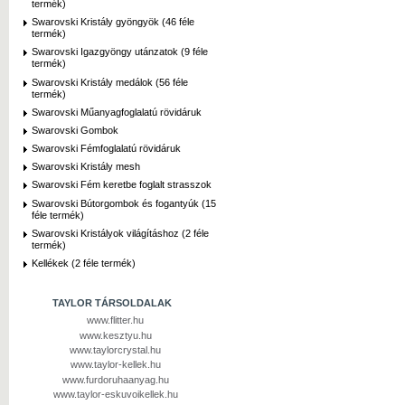
termék)
Swarovski Kristály gyöngyök (46 féle
termék)
Swarovski Igazgyöngy utánzatok (9 féle
termék)
Swarovski Kristály medálok (56 féle
termék)
Swarovski Műanyagfoglalatú rövidáruk
Swarovski Gombok
Swarovski Fémfoglalatú rövidáruk
Swarovski Kristály mesh
Swarovski Fém keretbe foglalt strasszok
Swarovski Bútorgombok és fogantyúk (15
féle termék)
Swarovski Kristályok világításhoz (2 féle
termék)
Kellékek (2 féle termék)
TAYLOR TÁRSOLDALAK
www.flitter.hu
www.kesztyu.hu
www.taylorcrystal.hu
www.taylor-kellek.hu
www.furdoruhaanyag.hu
www.taylor-eskuvoikellek.hu