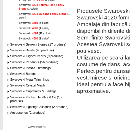
Swarovski
4778 Fatima Hand Fancy
Stone
(1 culori)
Produsele Swarovski e
Swarovski
4778 Buddha Fancy Stone
(1
Swarovski 4120 formă
culori)
Ambalaje din fabrică s
Swarovski
4789
(5 culori)
Swarovski
4831
(1 culori)
disponibil în diferite 
Swarovski
4884
(11 culori)
Semi-finite Swarovsk
Swarovski
4500
(1 culori)
Acestea Swarovski soc
Swarovski Sew-on Stones (17 produse)
potrivesc.
Swarovski Beads (46 produse)
Utilizarea pe scară l
Swarovski Crystal Pearls (9 produse)
Swarovski Pendants (56 produse)
costume de dans, acc
Swarovski Plastic Trimmings
Perfect pentru dansato
Swarovski Buttons
vest, mirese și oricin
Swarovski Metal Trimmings
Ideal pentru a face bi
Swarovski Crystal Mesh
aproximative.
Swarovski Cupchains & Findings
Swarovski Knobs, Handles & Co (15
produse)
Swarovski Lighting Collection (2 produse)
Accessories (2 produse)
www.flitter.hu