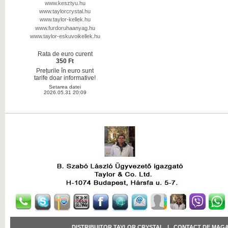
www.kesztyu.hu
www.taylorcrystal.hu
www.taylor-kellek.hu
www.furdoruhaanyag.hu
www.taylor-eskuvoikellek.hu
Rata de euro curent
350 Ft
Prețurile în euro sunt
tarife doar informative!
Setarea datei
2026.05.31 20:09
DISTRIBUITOR TAYLOR CRYSTAL
|
CONTACT DE MAGA