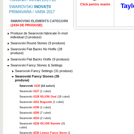
Tayl
Click pentru marire
Click pentru 
SWAROVSKI
INOVAȚII
PRIMAVARA / VARA 2017
SWAROVSKI ELEMENTS CATEGORII
(2434 DE PRODUSE)
Produse de Swarovski fabricate în mod
individual (3 produse)
Swarovski Round Stones (9 produse)
Swarovski Flat Backs No Hotfix (28
produse)
Swarovski Flat Backs Hotfix (9 produse)
Swarovski Fancy Stones & Settings
Swarovski Fancy Settings (31 produse)
Swarovski Fancy Stones (35
produse)
Swarovski
4120
(14 culori)
Swarovski
4127
(1 culori)
Swarovski
4128 XILION Oval
(18 culori)
Swarovski
4161 Baguette
(1 culori)
Swarovski
4196
(1 culori)
Swarovski
4200
(7 culori)
Swarovski
4224
(2 culori)
Swarovski
4228 XILION Navette
(31
culori)
Swarovski
4230 Lemon Fancy Stone
(1