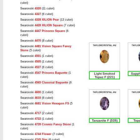
culori)
Swarovski
4320
(11 culori)
Swarovski
4327
(6 culori)
Swarovski
4328 XILION Pear
(13 culori)
Swarovski
4428 XILION Square
(7 culori)
Swarovski
4447 Princess Square
(6
culori)
Swarovski
4470
(8 culori)
Swarovski
4481 Vision Square Fancy
Stone
(5 culori)
Swarovski
4501
(1 culori)
Swarovski
4505
(1 culori)
Swarovski
4527
(6 culori)
Swarovski
4547 Princess Baguette
(1
Light Smoked
Sapph
culori)
Topaz F (221)
Swarovski
4565 Classical Baguette
(6
culori)
Swarovski
4600
(1 culori)
Swarovski
4610
(6 culori)
Swarovski
4681 Vision Hexagon FS
(5
culori)
Swarovski
4717
(2 culori)
Swarovski
4722
(1 culori)
Tanzanite F (539)
Topa
Swarovski
4739 Cosmic Fancy Stone
(1
culori)
Swarovski
4744 Flower
(7 culori)
Swarovski
4745 Star
(6 culori)