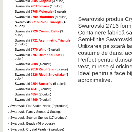
Swarovski
2585 Graphic
(3 culori)
Swarovski
2611 Solaris
(1 culori)
Swarovski
2708 Molecule
(8 culori)
Swarovski
2709 Rhombus
(4 culori)
Swarovski
produs Cr
Swarovski
2716 Rivoli Triangle
(4
Swarovski
2716
form
culori)
Containere
fabrică
sa
Swarovski
2720 Cosmic Delta
(9
culori)
Semi-
finite
Swarovsk
Swarovski
2721 Asymmetric Triangle
(1 culori)
Utilizarea pe scară l
Swarovski
2770 Wing
(6 culori)
costume
de dans
,
ac
Swarovski
2797 Diamond Leaf
(4
Perfect pentru
dansat
culori)
Swarovski
2808
(4 culori)
vest
,
mirese
și
oricin
Swarovski
2816 Rivoli Star
(3 culori)
Ideal pentru
a face bij
Swarovski
2826 Rivoli Snowflake
(3
aproximative
.
culori)
Swarovski
2854 Butterfly
(5 culori)
Swarovski
4841
(3 culori)
Swarovski
4854
(2 culori)
Swarovski
4869
(9 culori)
Swarovski Flat Backs Hotfix (9 produse)
Swarovski Fancy Stones & Settings
Swarovski Sew-on Stones (17 produse)
Swarovski Beads (46 produse)
Swarovski Crystal Pearls (9 produse)