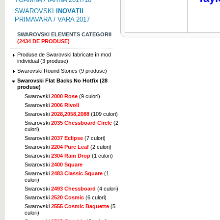
SWAROVSKI
INOVAȚII
PRIMAVARA / VARA 2017
SWAROVSKI ELEMENTS CATEGORII
(2434 DE PRODUSE)
Produse de Swarovski fabricate în mod
individual (3 produse)
Swarovski Round Stones (9 produse)
Swarovski Flat Backs No Hotfix (28
produse)
Swarovski
2000 Rose
(9 culori)
Swarovski
2006 Rivoli
Swarovski
2028,2058,2088
(109 culori)
Swarovski
2035 Chessboard Circle
(2
culori)
Swarovski
2037 Eclipse
(7 culori)
Swarovski
2204 Pure Leaf
(2 culori)
Swarovski
2304 Rain Drop
(1 culori)
Swarovski
2400 Square
Swarovski
2483 Classic Square
(1
culori)
Swarovski
2493 Chessboard
(4 culori)
Swarovski
2520 Cosmic
(6 culori)
Swarovski
2555 Cosmic Baguette
(5
culori)