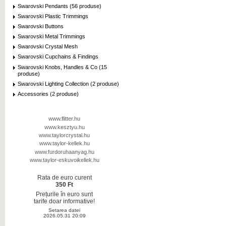
Swarovski Pendants (56 produse)
Swarovski Plastic Trimmings
Swarovski Buttons
Swarovski Metal Trimmings
Swarovski Crystal Mesh
Swarovski Cupchains & Findings
Swarovski Knobs, Handles & Co (15
produse)
Swarovski Lighting Collection (2 produse)
Accessories (2 produse)
www.flitter.hu
www.kesztyu.hu
www.taylorcrystal.hu
www.taylor-kellek.hu
www.furdoruhaanyag.hu
www.taylor-eskuvoikellek.hu
Rata de euro curent
350 Ft
Prețurile în euro sunt
tarife doar informative!
Setarea datei
2026.05.31 20:09