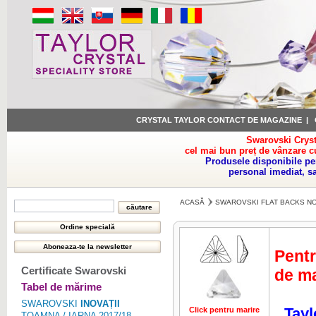
CRYSTAL TAYLOR CONTACT DE MAGAZINE
|
Swarovski Cryst
cel mai bun preț de vânzare c
Produsele disponibile pe
personal imediat, s
ACASĂ
SWAROVSKI FLAT BACKS NO
Pentr
Certificate Swarovski
de ma
Tabel de mărime
SWAROVSKI
INOVAȚII
Tayl
Click pentru marire
Click pentru 
TOAMNA / IARNA 2017/18