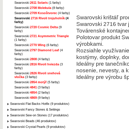
Swarovski
2611 Solaris
(1 farby)
Swarovski
2708 Molekula
(8 farby)
Swarovski
2709 Kosoštvorec
(4 farby)
Swarovski krištáľ
pro
Swarovski
2716 Rivoli trojuholník
(4
farby)
Swarovski
2716
tvar 
Swarovski
2720 Cosmic Delta
(9
Továrenské
kontajne
farby)
Polotovar
produkt
Sw
Swarovski
2721 Asymmetric Triangle
(1 farby)
výrobkami
.
Swarovski
2770 Wing
(6 farby)
Rozsiahle využívani
Swarovski
2797 Diamond Leaf
(4
farby)
kostýmy,
doplnky
,
do
Swarovski
2808
(4 farby)
Ideálny
pre tanečník
Swarovski
2816 Rivoli hviezda
(3
farby)
nosenie,
nevesty,
a
k
Swarovski
2826 Rivoli snehová
Ideálny pre výrobu
š
vločka
(3 farby)
Swarovski
2854 motýľ
(5 farby)
Swarovski
4841
(3 farby)
Swarovski
4854
(2 farby)
Swarovski
4869
(9 farby)
Swarovski Flat Backs Hotfix (9 produktov)
Swarovski Fancy Stones & Settings
Swarovski Sew-on Stones (17 produktov)
Swarovski Beads (46 produktov)
Swarovski Crystal Pearls (9 produktov)