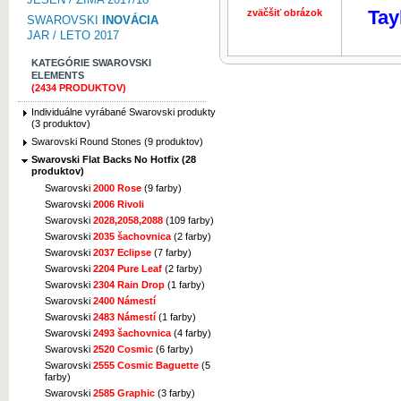
Tay
zväčšiť obrázok
zväčšiť obr
SWAROVSKI
INOVÁCIA
JAR / LETO 2017
KATEGÓRIE SWAROVSKI
ELEMENTS
(2434 PRODUKTOV)
Individuálne vyrábané Swarovski produkty
(3 produktov)
Swarovski Round Stones (9 produktov)
Swarovski Flat Backs No Hotfix (28
produktov)
Swarovski
2000 Rose
(9 farby)
Swarovski
2006 Rivoli
Swarovski
2028,2058,2088
(109 farby)
Swarovski
2035 šachovnica
(2 farby)
Swarovski
2037 Eclipse
(7 farby)
Swarovski
2204 Pure Leaf
(2 farby)
Swarovski
2304 Rain Drop
(1 farby)
Swarovski
2400 Námestí
Swarovski
2483 Námestí
(1 farby)
Swarovski
2493 šachovnica
(4 farby)
Swarovski
2520 Cosmic
(6 farby)
Swarovski
2555 Cosmic Baguette
(5
farby)
Swarovski
2585 Graphic
(3 farby)