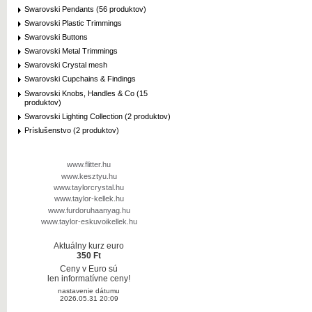
Swarovski Pendants (56 produktov)
Swarovski Plastic Trimmings
Swarovski Buttons
Swarovski Metal Trimmings
Swarovski Crystal mesh
Swarovski Cupchains & Findings
Swarovski Knobs, Handles & Co (15
produktov)
Swarovski Lighting Collection (2 produktov)
Príslušenstvo (2 produktov)
www.flitter.hu
www.kesztyu.hu
www.taylorcrystal.hu
www.taylor-kellek.hu
www.furdoruhaanyag.hu
www.taylor-eskuvoikellek.hu
Aktuálny kurz euro
350 Ft
Ceny v Euro sú
len informatívne ceny!
nastavenie dátumu
2026.05.31 20:09