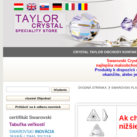
CRYSTAL TAYLOR OBCHODY KONTAK
Swarovski Crys
najlepšia maloobchod
Produkty k dispozíci
okamžite, alebo j
ÚVODNÁ STRÁNKA
SWAROVSKI FLA
Ak ch
certifikát Swarovski
Tabuľka veľkostí
nižši
SWAROVSKI
INOVÁCIA
JESEŇ / ZIMA 2017/18