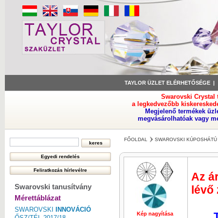
TAYLOR ÜZLET ELÉRHETŐSÉGE
Swarovski Crystal
a legkedvezőbb kiskeresked
Megjelenő termékek üzl
megvásárolhatóak vagy meg
FŐOLDAL
SWAROVSKI KÚPOSHÁTÚ 
Az ár
Swarovski tanusítvány
lévő
Mérettáblázat
SWAROVSKI
INNOVÁCIÓ
Kép nagyítása
Kép nagyí
ŐSZ/TÉL 2017/18