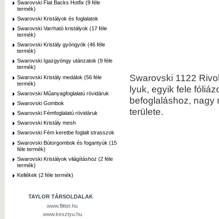
Swarovski Flat Backs Hotfix (9 féle
termék)
Swarovski Kristályok és foglalatok
Swarovski Varrható kristályok (17 féle
termék)
Swarovski Kristály gyöngyök (46 féle
termék)
Swarovski Igazgyöngy utánzatok (9 féle
termék)
Swarovski 1122 Rivoli
Swarovski Kristály medálok (56 féle
termék)
lyuk, egyik fele fóli
Swarovski Műanyagfoglalatú rövidáruk
befoglaláshoz, nagy 
Swarovski Gombok
területe.
Swarovski Fémfoglalatú rövidáruk
Swarovski Kristály mesh
Swarovski Fém keretbe foglalt strasszok
Swarovski Bútorgombok és fogantyúk (15
féle termék)
Swarovski Kristályok világításhoz (2 féle
termék)
Kellékek (2 féle termék)
TAYLOR TÁRSOLDALAK
www.flitter.hu
www.kesztyu.hu