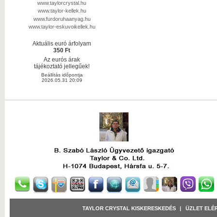
www.taylorcrystal.hu
www.taylor-kellek.hu
www.furdoruhaanyag.hu
www.taylor-eskuvoikellek.hu
Aktuális euró árfolyam
350 Ft
Az eurós árak
tájékoztató jellegűek!
Beállítás időpontja
2026.05.31 20:09
TAYLOR CRYSTAL KISKERESKEDÉS
|
ÜZLET ELÉ