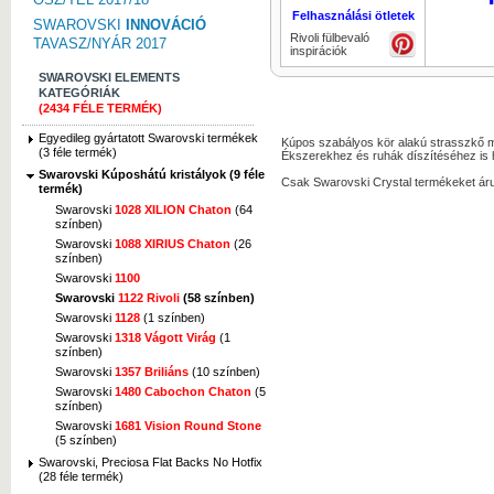
Felhasználási ötletek
SWAROVSKI
INNOVÁCIÓ
Rivoli fülbevaló
TAVASZ/NYÁR 2017
inspirációk
SWAROVSKI ELEMENTS
KATEGÓRIÁK
(2434 FÉLE TERMÉK)
Egyedileg gyártatott Swarovski termékek
Kúpos szabályos kör alakú strasszkő mel
(3 féle termék)
Ékszerekhez és ruhák díszítéséhez is 
Swarovski Kúposhátú kristályok (9 féle
Csak Swarovski Crystal termékeket áru
termék)
Swarovski
1028 XILION Chaton
(64
színben)
Swarovski
1088 XIRIUS Chaton
(26
színben)
Swarovski
1100
Swarovski
1122 Rivoli
(58 színben)
Swarovski
1128
(1 színben)
Swarovski
1318 Vágott Virág
(1
színben)
Swarovski
1357 Briliáns
(10 színben)
Swarovski
1480 Cabochon Chaton
(5
színben)
Swarovski
1681 Vision Round Stone
(5 színben)
Swarovski, Preciosa Flat Backs No Hotfix
(28 féle termék)