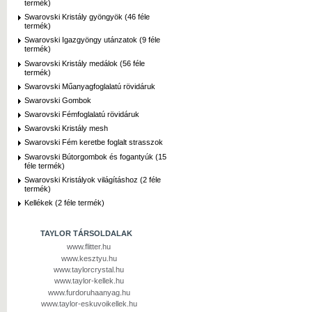
termék)
Swarovski Kristály gyöngyök (46 féle
termék)
Swarovski Igazgyöngy utánzatok (9 féle
termék)
Swarovski Kristály medálok (56 féle
termék)
Swarovski Műanyagfoglalatú rövidáruk
Swarovski Gombok
Swarovski Fémfoglalatú rövidáruk
Swarovski Kristály mesh
Swarovski Fém keretbe foglalt strasszok
Swarovski Bútorgombok és fogantyúk (15
féle termék)
Swarovski Kristályok világításhoz (2 féle
termék)
Kellékek (2 féle termék)
TAYLOR TÁRSOLDALAK
www.flitter.hu
www.kesztyu.hu
www.taylorcrystal.hu
www.taylor-kellek.hu
www.furdoruhaanyag.hu
www.taylor-eskuvoikellek.hu