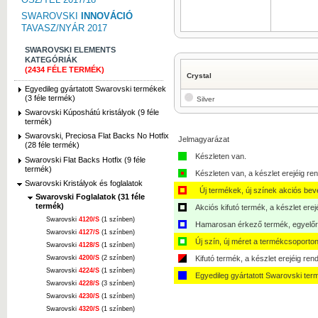
SWAROVSKI
INNOVÁCIÓ
TAVASZ/NYÁR 2017
SWAROVSKI ELEMENTS
KATEGÓRIÁK
(2434 FÉLE TERMÉK)
Crystal
Egyedileg gyártatott Swarovski termékek
(3 féle termék)
Silver
Swarovski Kúposhátú kristályok (9 féle
termék)
Swarovski, Preciosa Flat Backs No Hotfix
Jelmagyarázat
(28 féle termék)
Készleten van.
Swarovski Flat Backs Hotfix (9 féle
termék)
Készleten van, a készlet erejéig ren
Swarovski Kristályok és foglalatok
Új termékek, új színek akciós bev
Swarovski Foglalatok (31 féle
termék)
Akciós kifutó termék, a készlet erej
Swarovski
4120/S
(1 színben)
Hamarosan érkező termék, egyelőre
Swarovski
4127/S
(1 színben)
Új szín, új méret a termékcsoporton
Swarovski
4128/S
(1 színben)
Swarovski
4200/S
(2 színben)
Kifutó termék, a készlet erejéig ren
Swarovski
4224/S
(1 színben)
Egyedileg gyártatott Swarovski ter
Swarovski
4228/S
(3 színben)
Swarovski
4230/S
(1 színben)
Swarovski
4320/S
(1 színben)