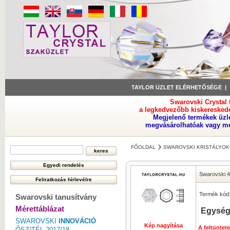
TAYLOR ÜZLET ELÉRHETŐSÉGE
Swarovski Crystal
a legkedvezőbb kiskeresked
Megjelenő termékek üzl
megvásárolhatóak vagy meg
FŐOLDAL
SWAROVSKI KRISTÁLYOK
Swarovski 
Termék kód
Swarovski tanusítvány
Mérettáblázat
Egység
SWAROVSKI
INNOVÁCIÓ
Kép nagyítása
A feltüntet
ŐSZ/TÉL 2017/18