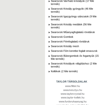
Swarovski Varrható kristályok (17 féle
termék)
Swarovski Kristály gyöngyök (46 féle
termék)
Swarovski Igazgyöngy utánzatok (9 féle
termék)
Swarovski Kristály medálok (56 féle
termék)
Swarovski Műanyagfoglalatú rövidáruk
Swarovski Gombok
Swarovski Fémfoglalatú rövidáruk
Swarovski Kristály mesh
Swarovski Fém keretbe foglalt strasszok
Swarovski Bútorgombok és fogantyúk (15
féle termék)
Swarovski Kristályok világításhoz (2 féle
termék)
Kellékek (2 féle termék)
TAYLOR TÁRSOLDALAK
www.flitter.hu
www.kesztyu.hu
www.taylorcrystal.hu
www.taylor-kellek.hu
www.furdoruhaanyag.hu