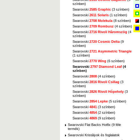
színben)
Swarovski
2585 Graphic
(3 színben)
Swarovski
2611 Solaris
(1 színben)
Swarovski
2708 Molekula
(8 színben)
Swarovski
2709 Rombusz
(4 színben)
Swarovski
2716 Rivoli Háromszög
(4
színben)
Swarovski
2720 Cosmic Delta
(9
színben)
Swarovski
2721 Asymmetric Triangle
(1 színben)
Swarovski
2770 Wing
(6 színben)
Swarovski
2797 Diamond Leaf
(4
színben)
Swarovski
2808
(4 színben)
Swarovski
2816 Rivoli Csillag
(3
színben)
Swarovski
2826 Rivoli Hópehely
(3
színben)
Swarovski
2854 Lepke
(5 színben)
Swarovski
4841
(3 színben)
Swarovski
4854
(2 színben)
Swarovski
4869
(9 színben)
Swarovski Flat Backs Hotfix (9 féle
termék)
Swarovski Kristályok és foglalatok