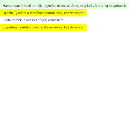
Hamarosan érkező termék, egyelőre nincs raktáron, meg kell várni amíg megérkezik.
Új szín, új méret a termékcsoporton belül, készleten van.
Kifutó termék, a készlet erejéig rendelhető.
Egyedileg gyártatott Swarovski termékek, készleten van.