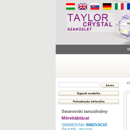
T
F
Swarovski tanusítvány
Mérettáblázat
SWAROVSKI
INNOVÁCIÓ
ŐSZ/TÉL 2017/18