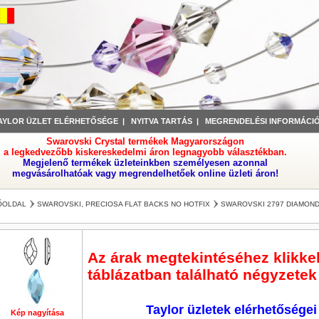
AYLOR ÜZLET ELÉRHETŐSÉGE
|
NYITVA TARTÁS
|
MEGRENDELÉSI INFORMÁCI
Swarovski Crystal termékek Magyarországon
a legkedvezőbb kiskereskedelmi áron legnagyobb választékban.
Megjelenő termékek üzleteinkben személyesen azonnal
megvásárolhatóak vagy megrendelhetőek online üzleti áron!
ŐOLDAL
SWAROVSKI, PRECIOSA FLAT BACKS NO HOTFIX
SWAROVSKI 2797 DIAMOND
Az árak megtekintéséhez klikkelj
táblázatban található négyzetek 
Taylor üzletek elérhetőségei
Kép nagyítása
Kép nagyítása
Kép nagyítása
Kép nagyítása