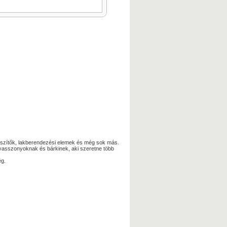
egészítők, lakberendezési elemek és még sok más.
yasszonyoknak és bárkinek, aki szeretne több
ég.