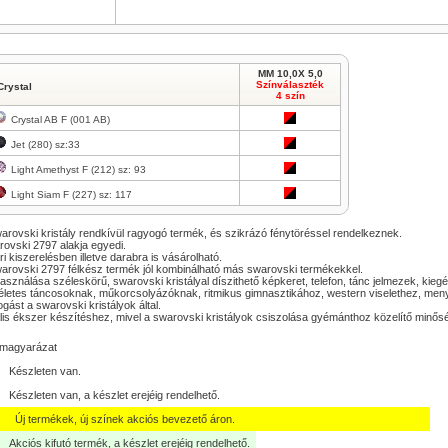
MM 10,0X 5,0
Színválaszték
Crystal
4 szín
Crystal AB F (001 AB)
Jet (280) sz:33
Light Amethyst F (212) sz: 93
Light Siam F (227) sz: 117
arovski kristály rendkívül ragyogó termék, és szikrázó fénytöréssel rendelkeznek.
ovski 2797 alakja egyedi.
i kiszerelésben illetve darabra is vásárolható.
arovski 2797 félkész termék jól kombinálható más swarovski termékekkel.
asználása széleskörű, swarovski kristályal díszithető képkeret, telefon, tánc jelmezek, ki
letes táncosoknak, műkorcsolyázóknak, ritmikus gimnasztikához, western viselethez, men
logást a swarovski kristályok által.
lis ékszer készítéshez, mivel a swarovski kristályok csiszolása gyémánthoz közelítő minős
lmagyarázat
Készleten van.
Készleten van, a készlet erejéig rendelhető.
Új termékek, új színek akciós bevezető áron.
Akciós kifutó termék, a készlet erejéig rendelhető.