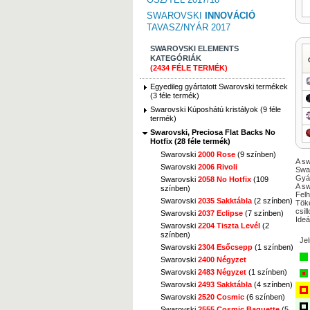
SWAROVSKI
INNOVÁCIÓ
TAVASZ/NYÁR 2017
SWAROVSKI ELEMENTS
KATEGÓRIÁK
(2434 FÉLE TERMÉK)
Egyedileg gyártatott Swarovski termékek
(3 féle termék)
Swarovski Kúposhátú kristályok (9 féle
termék)
Swarovski, Preciosa Flat Backs No
Hotfix (28 féle termék)
Swarovski
2000 Rose
(9 színben)
A sw
Swarovski
2006 Rivoli
Swar
Gyár
Swarovski
2058 No Hotfix
(109
A sw
színben)
Felh
Swarovski
2035 Sakktábla
(2 színben)
Töké
csil
Swarovski
2037 Eclipse
(7 színben)
Ideá
Swarovski
2204 Tiszta Levél
(2
színben)
Je
Swarovski
2304 Esőcsepp
(1 színben)
Swarovski
2400 Négyzet
Swarovski
2483 Négyzet
(1 színben)
Swarovski
2493 Sakktábla
(4 színben)
Swarovski
2520 Cosmic
(6 színben)
Swarovski
2555 Cosmic Baguette
(5