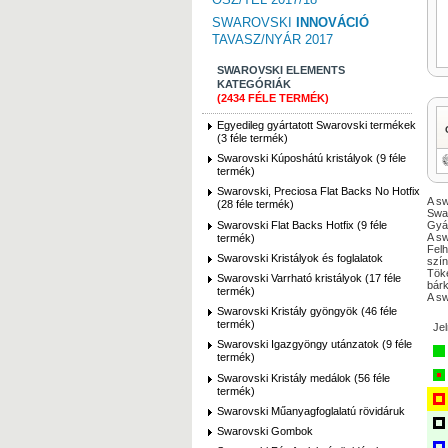
SWAROVSKI
INNOVÁCIÓ
TAVASZ/NYÁR 2017
SWAROVSKI ELEMENTS
KATEGÓRIÁK
(2434 FÉLE TERMÉK)
Egyedileg gyártatott Swarovski termékek
(3 féle termék)
Swarovski Kúposhátú kristályok (9 féle
termék)
Swarovski, Preciosa Flat Backs No Hotfix
A sw
(28 féle termék)
Swar
Swarovski Flat Backs Hotfix (9 féle
Gyár
A sw
termék)
Felh
Swarovski Kristályok és foglalatok
szín
Tök
Swarovski Varrható kristályok (17 féle
bárk
termék)
A sw
Swarovski Kristály gyöngyök (46 féle
termék)
Je
Swarovski Igazgyöngy utánzatok (9 féle
termék)
Swarovski Kristály medálok (56 féle
termék)
Swarovski Műanyagfoglalatú rövidáruk
Swarovski Gombok