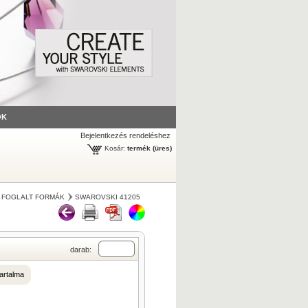
ÓK
Bejelentkezés rendeléshez
Kosár:
termék
(üres)
 FOGLALT FORMÁK
SWAROVSKI 41205
darab:
artalma