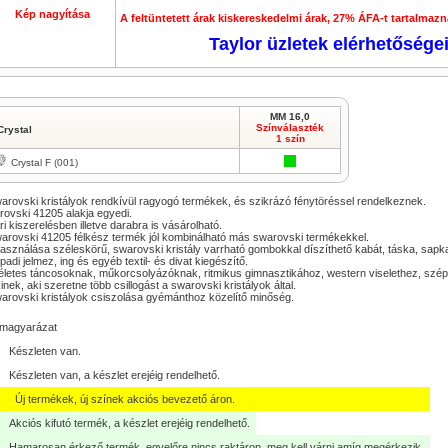
Kép nagyítása
A feltüntetett árak kiskereskedelmi árak, 27% ÁFA-t tartalmazn
Taylor üzletek elérhetősége
MM 16,0
Színválaszték
Crystal
1 szín
Crystal F (001)
arovski kristályok rendkívül ragyogó termékek, és szikrázó fénytöréssel rendelkeznek.
ovski 41205 alakja egyedi.
i kiszerelésben illetve darabra is vásárolható.
arovski 41205 félkész termék jól kombinálható más swarovski termékekkel.
asználása széleskörű, swarovski kristály varrható gombokkal díszíthető kabát, táska, sapk
padi jelmez, ing és egyéb textil- és divat kiegészítő.
életes táncosoknak, műkorcsolyázóknak, ritmikus gimnasztikához, western viselethez, s
inek, aki szeretne több csillogást a swarovski kristályok által.
arovski kristályok csiszolása gyémánthoz közelítő minőség.
lmagyarázat
Készleten van.
Készleten van, a készlet erejéig rendelhető.
Új termékek, új színek akciós bevezető áron.
Akciós kifutó termék, a készlet erejéig rendelhető.
Hamarosan érkező termék, egyelőre nincs raktáron, meg kell várni amíg megérkezik.