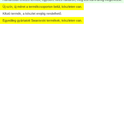
Új szín, új méret a termékcsoporton belül, készleten van.
Kifutó termék, a készlet erejéig rendelhető.
Egyedileg gyártatott Swarovski termékek, készleten van.