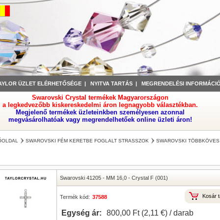
AYLOR ÜZLET ELÉRHETŐSÉGE
|
NYITVA TARTÁS
|
MEGRENDELÉSI INFORMÁCI
Swarovski Crystal termékek Magyarországon
a legkedvezőbb kiskereskedelmi áron legnagyobb választékban.
Megjelenő termékek üzleteinkben személyesen azonnal
megvásárolhatóak vagy megrendelhetőek online üzleti áron!
ŐOLDAL
SWAROVSKI FÉM KERETBE FOGLALT STRASSZOK
SWAROVSKI TÖBBKÖVES
Swarovski 41205
-
MM 16,0
-
Crystal F (001)
Kosár t
Termék kód:
37588
Egység ár:
800,00 Ft‎ (2,11 €) / darab