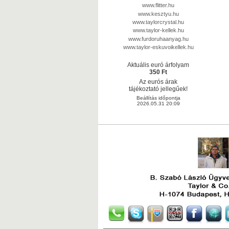
www.flitter.hu
www.kesztyu.hu
www.taylorcrystal.hu
www.taylor-kellek.hu
www.furdoruhaanyag.hu
www.taylor-eskuvoikellek.hu
Aktuális euró árfolyam
350 Ft
Az eurós árak
tájékoztató jellegűek!
Beállítás időpontja
2026.05.31 20:09