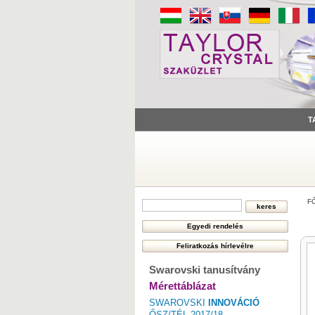
T
F
Swarovski tanusítvány
Mérettáblázat
SWAROVSKI
INNOVÁCIÓ
ŐSZ/TÉL 2017/18