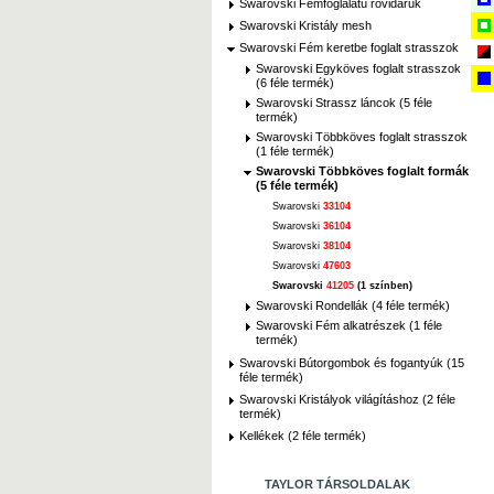
Swarovski Fémfoglalatú rövidáruk
Swarovski Kristály mesh
Swarovski Fém keretbe foglalt strasszok
Swarovski Egyköves foglalt strasszok
(6 féle termék)
Swarovski Strassz láncok (5 féle
termék)
Swarovski Többköves foglalt strasszok
(1 féle termék)
Swarovski Többköves foglalt formák
(5 féle termék)
Swarovski
33104
Swarovski
36104
Swarovski
38104
Swarovski
47603
Swarovski
41205
(1 színben)
Swarovski Rondellák (4 féle termék)
Swarovski Fém alkatrészek (1 féle
termék)
Swarovski Bútorgombok és fogantyúk (15
féle termék)
Swarovski Kristályok világításhoz (2 féle
termék)
Kellékek (2 féle termék)
TAYLOR TÁRSOLDALAK