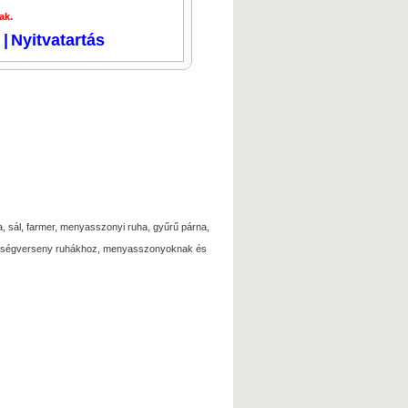
ak.
i
|
Nyitvatartás
a, sál, farmer, menyasszonyi ruha, gyűrű párna,
zépségverseny ruhákhoz, menyasszonyoknak és