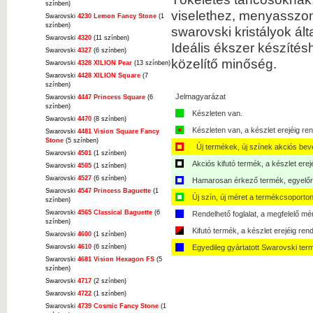
színben)
viselethez, menyasszony
Swarovski
4230 Lemon Fancy Stone
(1
színben)
swarovski kristályok álta
Swarovski
4320
(11 színben)
Ideális ékszer készítés
Swarovski
4327
(6 színben)
közelítő minőség.
Swarovski
4328 XILION Pear
(13 színben)
Swarovski
4428 XILION Square
(7
színben)
Jelmagyarázat
Swarovski
4447 Princess Square
(6
színben)
Készleten van.
Swarovski
4470
(8 színben)
Készleten van, a készlet erejéig ren
Swarovski
4481 Vision Square Fancy
Stone
(5 színben)
Új termékek, új színek akciós bev
Swarovski
4501
(1 színben)
Akciós kifutó termék, a készlet erej
Swarovski
4505
(1 színben)
Swarovski
4527
(6 színben)
Hamarosan érkező termék, egyelőre
Swarovski
4547 Princess Baguette
(1
Új szín, új méret a termékcsoporton
színben)
Swarovski
4565 Classical Baguette
(6
Rendelhető foglalat, a megfelelő mé
színben)
Kifutó termék, a készlet erejéig ren
Swarovski
4600
(1 színben)
Swarovski
4610
(6 színben)
Egyedileg gyártatott Swarovski ter
Swarovski
4681 Vision Hexagon FS
(5
színben)
Swarovski
4717
(2 színben)
Swarovski
4722
(1 színben)
Swarovski
4739 Cosmic Fancy Stone
(1