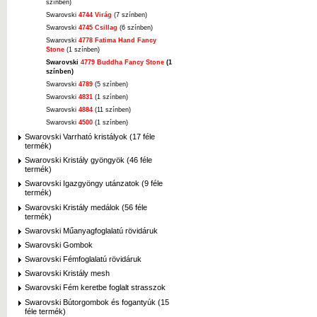
színben)
Swarovski
4744 Virág
(7 színben)
Swarovski
4745 Csillag
(6 színben)
Swarovski
4778 Fatima Hand Fancy
Stone
(1 színben)
Swarovski
4779 Buddha Fancy Stone
(1
színben)
Swarovski
4789
(5 színben)
Swarovski
4831
(1 színben)
Swarovski
4884
(11 színben)
Swarovski
4500
(1 színben)
Swarovski Varrható kristályok (17 féle
termék)
Swarovski Kristály gyöngyök (46 féle
termék)
Swarovski Igazgyöngy utánzatok (9 féle
termék)
Swarovski Kristály medálok (56 féle
termék)
Swarovski Műanyagfoglalatú rövidáruk
Swarovski Gombok
Swarovski Fémfoglalatú rövidáruk
Swarovski Kristály mesh
Swarovski Fém keretbe foglalt strasszok
Swarovski Bútorgombok és fogantyúk (15
féle termék)