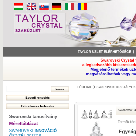
TAYLOR ÜZLET ELÉRHETŐSÉGE
Swarovski Crystal
a legkedvezőbb kiskeresked
Megjelenő termékek üzl
megvásárolhatóak vagy meg
FŐOLDAL
SWAROVSKI KRISTÁLYOK
Swarovski 
Swarovski tanusítvány
Termék kód
Mérettáblázat
SWAROVSKI
INNOVÁCIÓ
Egység
ŐSZ/TÉL 2017/18