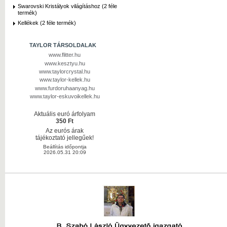
Swarovski Kristályok világításhoz (2 féle
termék)
Kellékek (2 féle termék)
TAYLOR TÁRSOLDALAK
www.flitter.hu
www.kesztyu.hu
www.taylorcrystal.hu
www.taylor-kellek.hu
www.furdoruhaanyag.hu
www.taylor-eskuvoikellek.hu
Aktuális euró árfolyam
350 Ft
Az eurós árak
tájékoztató jellegűek!
Beállítás időpontja
2026.05.31 20:09