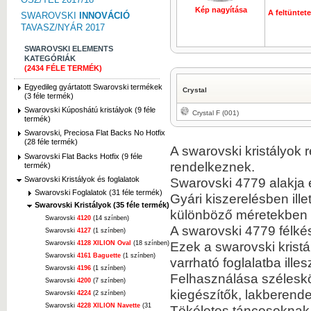
Kép nagyítása
A feltüntet
SWAROVSKI
INNOVÁCIÓ
TAVASZ/NYÁR 2017
SWAROVSKI ELEMENTS
KATEGÓRIÁK
(2434 FÉLE TERMÉK)
Egyedileg gyártatott Swarovski termékek
Crystal
(3 féle termék)
Swarovski Kúposhátú kristályok (9 féle
Crystal F (001)
termék)
Swarovski, Preciosa Flat Backs No Hotfix
(28 féle termék)
A swarovski kristályok 
Swarovski Flat Backs Hotfix (9 féle
rendelkeznek.
termék)
Swarovski Kristályok és foglalatok
Swarovski 4779 alakja 
Swarovski Foglalatok (31 féle termék)
Gyári kiszerelésben ill
Swarovski Kristályok (35 féle termék)
különböző méretekben 
Swarovski
4120
(14 színben)
A swarovski 4779 félké
Swarovski
4127
(1 színben)
Ezek a swarovski kristá
Swarovski
4128 XILION Oval
(18 színben)
Swarovski
4161 Baguette
(1 színben)
varrható foglalatba ille
Swarovski
4196
(1 színben)
Felhasználása széleskör
Swarovski
4200
(7 színben)
kiegészítők, lakberend
Swarovski
4224
(2 színben)
Swarovski
4228 XILION Navette
(31
Tökéletes táncosoknak,