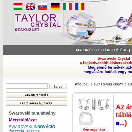
TAYLOR ÜZLET ELÉRHETŐSÉGE
Swarovski Crystal
a legkedvezőbb kiskeresked
Megjelenő termékek üzl
megvásárolhatóak vagy meg
FŐOLDAL
SWAROVSKI KRISTÁLY M
Az ár
Swarovski tanusítvány
táblá
Mérettáblázat
...)
SWAROVSKI
INNOVÁCIÓ
Kép nagyítása
ŐSZ/TÉL 2017/18