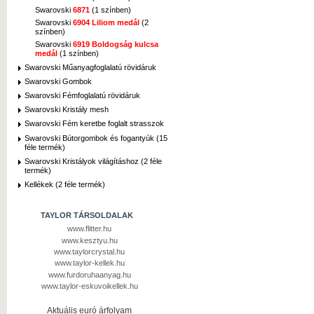
Swarovski
6871
(1 színben)
Swarovski
6904 Liliom medál
(2
színben)
Swarovski
6919 Boldogság kulcsa
medál
(1 színben)
Swarovski Műanyagfoglalatú rövidáruk
Swarovski Gombok
Swarovski Fémfoglalatú rövidáruk
Swarovski Kristály mesh
Swarovski Fém keretbe foglalt strasszok
Swarovski Bútorgombok és fogantyúk (15
féle termék)
Swarovski Kristályok világításhoz (2 féle
termék)
Kellékek (2 féle termék)
TAYLOR TÁRSOLDALAK
www.flitter.hu
www.kesztyu.hu
www.taylorcrystal.hu
www.taylor-kellek.hu
www.furdoruhaanyag.hu
www.taylor-eskuvoikellek.hu
Aktuális euró árfolyam