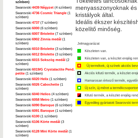
Tökéletes táncosoknak,
színben)
menyasszonyoknak és bá
Swarovski
4439 Négyzet
(4 színben)
Swarovski
4736 Cosmic Triangle
(1
kristályok által.
színben)
Ideális ékszer készítés
Swarovski
4737
(7 színben)
közelítő minőség.
Swarovski
6000
(6 színben)
Swarovski
6007 Briolette
(7 színben)
Kép nagyítása
Swarovski
6902 Zinnia medál
(1
színben)
Jelmagyarázat
Swarovski
6010 Briolette
(3 színben)
Készleten van.
Swarovski
6012 Briolette
(3 színben)
Készleten van, a készlet erejéig ren
Swarovski
6015 Sokszög medál
(2
színben)
Új termékek, új színek akciós bev
Swarovski
6019/G Crystalactite Pend.
Kép nagyítása
Akciós kifutó termék, a készlet erej
petite
(1 színben)
Swarovski
6020 Helix
(1 színben)
Hamarosan érkező termék, egyelőre
Swarovski
6026 Cabochette
(1
Új szín, új méret a termékcsoporton
színben)
Swarovski
6040 Helios
(4 színben)
Kifutó termék, a készlet erejéig ren
Swarovski
6058 Metro
(1 színben)
Egyedileg gyártatott Swarovski ter
Swarovski
6090 Baroque
(6 színben)
Kép nagyítása
Swarovski
6091 Baroque
(1 színben)
Swarovski
6100
(1 színben)
Swarovski
6106 Körte medál
(3
színben)
Swarovski
6128 Mini Körte medál
(1
színben)