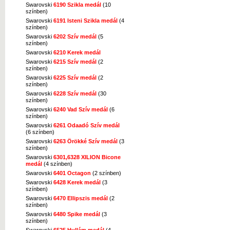
Kép nagyítása
Swarovski
6190 Szikla medál
(10
színben)
Swarovski
6191 Isteni Szikla medál
(4
színben)
Swarovski
6202 Szív medál
(5
színben)
Swarovski
6210 Kerek medál
Swarovski
6215 Szív medál
(2
Kép nagyítása
színben)
Swarovski
6225 Szív medál
(2
színben)
Swarovski
6228 Szív medál
(30
színben)
Swarovski
6240 Vad Szív medál
(6
színben)
Kép nagyítása
Swarovski
6261 Odaadó Szív medál
(6 színben)
Swarovski
6263 Örökké Szív medál
(3
színben)
Swarovski
6301,6328 XILION Bicone
medál
(4 színben)
Swarovski
6401 Octagon
(2 színben)
Kép nagyítása
Swarovski
6428 Kerek medál
(3
színben)
Swarovski
6470 Ellipszis medál
(2
színben)
Swarovski
6480 Spike medál
(3
színben)
Swarovski
6525 Hullám medál
(4