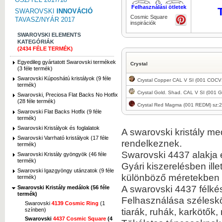
Felhasználási ötletek
SWAROVSKI
INNOVÁCIÓ
Cosmic Square
TAVASZ/NYÁR 2017
inspirációk
SWAROVSKI ELEMENTS
KATEGÓRIÁK
(2434 FÉLE TERMÉK)
Kép nagyítása
Egyedileg gyártatott Swarovski termékek
Crystal
(3 féle termék)
Swarovski Kúposhátú kristályok (9 féle
Crystal Copper CAL V SI (001 COCV
termék)
Crystal Gold. Shad. CAL V SI (001 
Swarovski, Preciosa Flat Backs No Hotfix
(28 féle termék)
Crystal Red Magma (001 REDM) sz:
Kép nagyítása
Swarovski Flat Backs Hotfix (9 féle
termék)
Swarovski Kristályok és foglalatok
A swarovski kristály me
Swarovski Varrható kristályok (17 féle
rendelkeznek.
termék)
Swarovski 4437 alakja 
Swarovski Kristály gyöngyök (46 féle
termék)
Gyári kiszerelésben ill
Kép nagyítása
Swarovski Igazgyöngy utánzatok (9 féle
különböző méretekben 
termék)
A swarovski 4437 félké
Swarovski Kristály medálok (56 féle
termék)
Felhasználása széleskör
Swarovski
4139 Cosmic Ring
(1
tiarák, ruhák, karkötő
színben)
Swarovski
4437 Cosmic Square
(4
Kép nagyítása