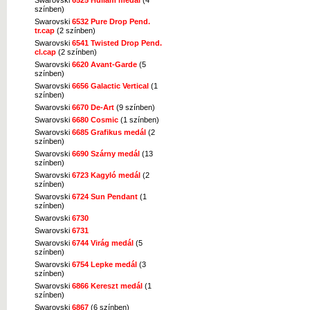
színben)
Kép nagyítása
Swarovski
6532 Pure Drop Pend.
tr.cap
(2 színben)
Swarovski
6541 Twisted Drop Pend.
cl.cap
(2 színben)
Swarovski
6620 Avant-Garde
(5
színben)
Swarovski
6656 Galactic Vertical
(1
Kép nagyítása
színben)
Swarovski
6670 De-Art
(9 színben)
Swarovski
6680 Cosmic
(1 színben)
Swarovski
6685 Grafikus medál
(2
színben)
Swarovski
6690 Szárny medál
(13
színben)
Kép nagyítása
Swarovski
6723 Kagyló medál
(2
színben)
Swarovski
6724 Sun Pendant
(1
színben)
Swarovski
6730
Swarovski
6731
Swarovski
6744 Virág medál
(5
Kép nagyítása
színben)
Swarovski
6754 Lepke medál
(3
színben)
Swarovski
6866 Kereszt medál
(1
színben)
Swarovski
6867
(6 színben)