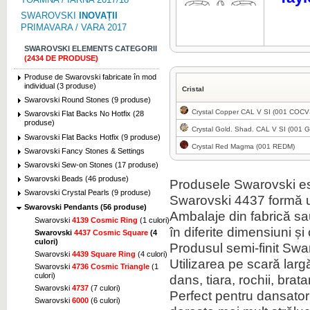
SWAROVSKI
INOVAȚII
PRIMAVARA / VARA 2017
SWAROVSKI ELEMENTS CATEGORII
(2434 DE PRODUSE)
Click pentru marire
Produse de Swarovski fabricate în mod
individual (3 produse)
Cristal
Swarovski Round Stones (9 produse)
Crystal Copper CAL V SI (001 COCV
Swarovski Flat Backs No Hotfix (28
produse)
Crystal Gold. Shad. CAL V SI (001 
Swarovski Flat Backs Hotfix (9 produse)
Crystal Red Magma (001 REDM)
Swarovski Fancy Stones & Settings
Click pentru marire
Swarovski Sew-on Stones (17 produse)
Swarovski Beads (46 produse)
Produsele Swarovski es
Swarovski Crystal Pearls (9 produse)
Swarovski 4437 formă u
Swarovski Pendants (56 produse)
Ambalaje din fabrică sau 
Swarovski
4139 Cosmic Ring
(1 culori)
în diferite dimensiuni și 
Click pentru marire
Swarovski
4437 Cosmic Square
(4
culori)
Produsul semi-finit Swa
Swarovski
4439 Square Ring
(4 culori)
Utilizarea pe scară lar
Swarovski
4736 Cosmic Triangle
(1
culori)
dans, tiara, rochii, brat
Swarovski
4737
(7 culori)
Perfect pentru dansatori,
Swarovski
6000
(6 culori)
Click pentru marire