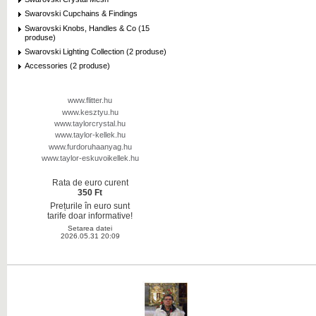
Swarovski Cupchains & Findings
Swarovski Knobs, Handles & Co (15
produse)
Swarovski Lighting Collection (2 produse)
Accessories (2 produse)
www.flitter.hu
www.kesztyu.hu
www.taylorcrystal.hu
www.taylor-kellek.hu
www.furdoruhaanyag.hu
www.taylor-eskuvoikellek.hu
Rata de euro curent
350 Ft
Prețurile în euro sunt
tarife doar informative!
Setarea datei
2026.05.31 20:09