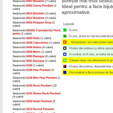
dorește mai mult străluc
Swarovski
6007 Briolette
(7 culori)
Ideal pentru a face biju
Swarovski
6902 Zinnia Pendant
(1
culori)
aproximative.
Swarovski
6010 Briolette
(3 culori)
Swarovski
6012 Briolette
(3 culori)
Swarovski
6015 Polygon Drop
(2
Legendă
culori)
Click pentru marire
În stoc.
Swarovski
6019/G Crystalactite Pend.
petite
(1 culori)
În stoc, prețul au mai favorabil decâ
Swarovski
6020 Helix
(1 culori)
Noi produse, noi culori preturi spec
Swarovski
6026 Cabochette
(1 culori)
Swarovski
6040 Helios
(4 culori)
Produs discontinuu cu oferte speciale,
Swarovski
6058 Metro
(1 culori)
în curând, nu în stoc, ar trebui să 
Swarovski
6090 Baroque
(6 culori)
Click pentru marire
Culoare noua, nou dimensiune în g
Swarovski
6091 Baroque
(1 culori)
Swarovski
6100
(1 culori)
Produs discontinuu, disponibil timp ce
Swarovski
6106 Pear Pendant
(3
Personalizat-a făcut produse de Sw
culori)
Swarovski
6128 Mini Pear Pendant
(1
culori)
Swarovski
6190 Rock Pendant
(10
Click pentru marire
culori)
Swarovski
6191 Divine Rock Pendant
(4 culori)
Swarovski
6202 Heart Pendant
(5
culori)
Swarovski
6210 Round Pendant