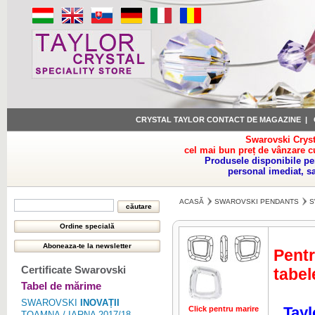
CRYSTAL TAYLOR CONTACT DE MAGAZINE
|
Swarovski Cryst
cel mai bun preț de vânzare c
Produsele disponibile pe
personal imediat, s
ACASĂ
SWAROVSKI PENDANTS
S
Pentr
Certificate Swarovski
tabel
Tabel de mărime
SWAROVSKI
INOVAȚII
Tayl
Click pentru marire
TOAMNA / IARNA 2017/18