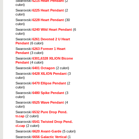
Swarovski
6215 Heart Pendant
(2
Click pentru marire
culori)
Swarovski
6225 Heart Pendant
(2
culori)
Swarovski
6228 Heart Pendant
(30
culori)
Swarovski
6240 Wild Heart Pendant
(6
culori)
Click pentru marire
Swarovski
6261 Devoted 2 U Heart
Pendant
(6 culori)
Swarovski
6263 Forever 1 Heart
Pendant
(3 culori)
Swarovski
6301,6328 XILION Bicone
Pendant
(4 culori)
Swarovski
6401 Octagon
(2 culori)
Click pentru marire
Swarovski
6428 XILION Pendant
(3
culori)
Swarovski
6470 Ellipse Pendant
(2
culori)
Swarovski
6480 Spike Pendant
(3
culori)
Swarovski
6525 Wave Pendant
(4
culori)
Click pentru marire
Swarovski
6532 Pure Drop Pend.
tr.cap
(2 culori)
Swarovski
6541 Twisted Drop Pend.
cl.cap
(2 culori)
Swarovski
6620 Avant-Garde
(5 culori)
Swarovski
6656 Galactic Vertical
(1