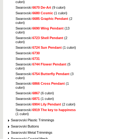
culori)
Click pentru marire
Swarovski
6670 De-Art
(9 culori)
Swarovski
6680 Cosmic
(1 culori)
Swarovski
6685 Graphic Pendant
(2
culori)
Swarovski
6690 Wing Pendant
(13
culori)
Swarovski
6723 Shell Pendant
(2
Click pentru marire
culori)
Swarovski
6724 Sun Pendant
(1 culori)
Swarovski
6730
Swarovski
6731
Swarovski
6744 Flower Pendant
(5
culori)
Swarovski
6754 Butterfly Pendant
(3
Click pentru marire
culori)
Swarovski
6866 Cross Pendant
(1
culori)
Swarovski
6867
(6 culori)
Swarovski
6871
(1 culori)
Swarovski
6904 Lily Pendant
(2 culori)
Swarovski
6919 The key to happiness
Click pentru marire
(1 culori)
Swarovski Plastic Trimmings
Swarovski Buttons
Swarovski Metal Trimmings
Swarovski Crystal Mesh