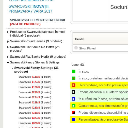
Socluri
SWAROVSKI
INOVAȚII
PRIMAVARA / VARA 2017
SWAROVSKI ELEMENTS CATEGORII
(2434 DE PRODUSE)
Produse de Swarovski fabricate în mod
individual (3 produse)
Cristal
Swarovski Round Stones (9 produse)
Swarovski Flat Backs No Hotfix (28
Silver Plated
produse)
Swarovski Flat Backs Hotfix (9 produse)
Swarovski Fancy Stones & Settings
Legendă
Swarovski Fancy Settings (31
produse)
În stoc.
Swarovski
4120/S
(1 culori)
În stoc, prețul au mai favorabil decâ
Swarovski
4127/S
(1 culori)
Noi produse, noi culori preturi spec
Swarovski
4128/S
(1 culori)
Produs discontinuu cu oferte speciale,
Swarovski
4200/S
(2 culori)
Swarovski
4224/S
(1 culori)
în curând, nu în stoc, ar trebui să 
Swarovski
4228/S
(3 culori)
Culoare noua, nou dimensiune în g
Swarovski
4230/S
(1 culori)
Produs discontinuu, disponibil timp ce
Swarovski
4320/S
(1 culori)
Swarovski
4327/S
(1 culori)
Personalizat-a făcut produse de Sw
Swarovski
4328/S
(2 culori)