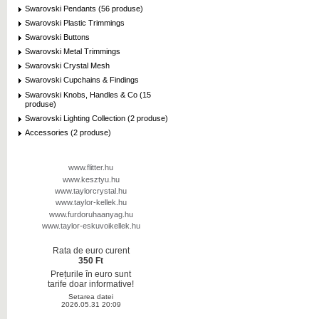
Swarovski Pendants (56 produse)
Swarovski Plastic Trimmings
Swarovski Buttons
Swarovski Metal Trimmings
Swarovski Crystal Mesh
Swarovski Cupchains & Findings
Swarovski Knobs, Handles & Co (15
produse)
Swarovski Lighting Collection (2 produse)
Accessories (2 produse)
www.flitter.hu
www.kesztyu.hu
www.taylorcrystal.hu
www.taylor-kellek.hu
www.furdoruhaanyag.hu
www.taylor-eskuvoikellek.hu
Rata de euro curent
350 Ft
Prețurile în euro sunt
tarife doar informative!
Setarea datei
2026.05.31 20:09