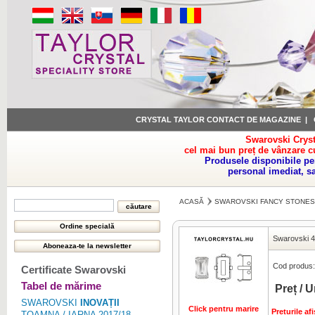
CRYSTAL TAYLOR CONTACT DE MAGAZINE
|
Swarovski Cryst
cel mai bun preț de vânzare c
Produsele disponibile pe
personal imediat, s
ACASĂ
SWAROVSKI FANCY STONES
Swarovski 
Cod produs:
Certificate Swarovski
Tabel de mărime
Preț / U
SWAROVSKI
INOVAȚII
Click pentru marire
Preturile a
TOAMNA / IARNA 2017/18