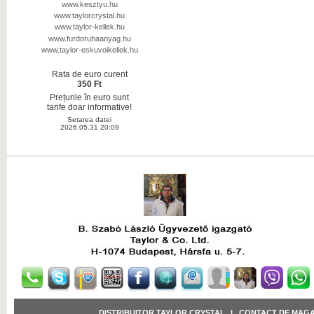
www.kesztyu.hu
www.taylorcrystal.hu
www.taylor-kellek.hu
www.furdoruhaanyag.hu
www.taylor-eskuvoikellek.hu
Rata de euro curent
350 Ft
Prețurile în euro sunt
tarife doar informative!
Setarea datei
2026.05.31 20:09
DISTRIBUITOR TAYLOR CRYSTAL
|
CONTACT DE MAGA