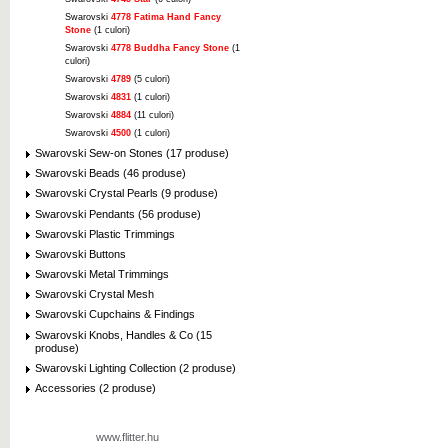
Swarovski
4778 Fatima Hand Fancy
Stone
(1 culori)
Swarovski
4778 Buddha Fancy Stone
(1
culori)
Swarovski
4789
(5 culori)
Swarovski
4831
(1 culori)
Swarovski
4884
(11 culori)
Swarovski
4500
(1 culori)
Swarovski Sew-on Stones (17 produse)
Swarovski Beads (46 produse)
Swarovski Crystal Pearls (9 produse)
Swarovski Pendants (56 produse)
Swarovski Plastic Trimmings
Swarovski Buttons
Swarovski Metal Trimmings
Swarovski Crystal Mesh
Swarovski Cupchains & Findings
Swarovski Knobs, Handles & Co (15
produse)
Swarovski Lighting Collection (2 produse)
Accessories (2 produse)
www.flitter.hu