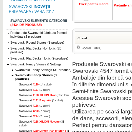
Click pentru marire
Preturile a
SWAROVSKI
INOVAȚII
PRIMAVARA / VARA 2017
SWAROVSKI ELEMENTS CATEGORII
(2434 DE PRODUSE)
Produse de Swarovski fabricate în mod
individual (3 produse)
Cristal
Swarovski Round Stones (9 produse)
Crystal F (001)
Swarovski Flat Backs No Hotfix (28
produse)
Swarovski Flat Backs Hotfix (9 produse)
Produsele Swarovski ext
Swarovski Fancy Stones & Settings
Swarovski 4547 formă e
Swarovski Fancy Settings (31 produse)
Swarovski Fancy Stones (35
Ambalaje din fabrică sau 
produse)
în diferite dimensiuni și 
Swarovski
4120
(14 culori)
Semi-finite Swarovski 
Swarovski
4127
(1 culori)
Swarovski
4128 XILION Oval
(18 culori)
Acestea Swarovski soclu
Swarovski
4161 Baguette
(1 culori)
potrivesc.
Swarovski
4196
(1 culori)
Utilizarea pe scară lar
Swarovski
4200
(7 culori)
Swarovski
4224
(2 culori)
de dans, accesorii, ele
Swarovski
4228 XILION Navette
(31
Perfect pentru dansatori,
culori)
mirese și oricine doreșt
Swarovski
4230 Lemon Fancy Stone
(1