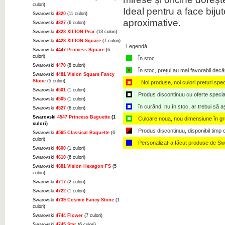
culori)
Ideal pentru a face biju
Swarovski
4320
(11 culori)
aproximative.
Swarovski
4327
(6 culori)
Swarovski
4328 XILION Pear
(13 culori)
Swarovski
4428 XILION Square
(7 culori)
Legendă
Swarovski
4447 Princess Square
(6
culori)
În stoc.
Swarovski
4470
(8 culori)
În stoc, prețul au mai favorabil decâ
Swarovski
4481 Vision Square Fancy
Stone
(5 culori)
Noi produse, noi culori preturi spec
Swarovski
4501
(1 culori)
Produs discontinuu cu oferte speciale,
Swarovski
4505
(1 culori)
în curând, nu în stoc, ar trebui să 
Swarovski
4527
(6 culori)
Swarovski
4547 Princess Baguette
(1
Culoare noua, nou dimensiune în g
culori)
Produs discontinuu, disponibil timp ce
Swarovski
4565 Classical Baguette
(6
culori)
Personalizat-a făcut produse de Sw
Swarovski
4600
(1 culori)
Swarovski
4610
(6 culori)
Swarovski
4681 Vision Hexagon FS
(5
culori)
Swarovski
4717
(2 culori)
Swarovski
4722
(1 culori)
Swarovski
4739 Cosmic Fancy Stone
(1
culori)
Swarovski
4744 Flower
(7 culori)
Swarovski
4745 Star
(6 culori)