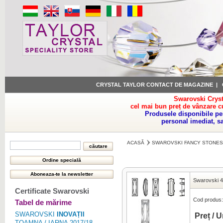
CRYSTAL TAYLOR CONTACT DE MAGAZINE
|
Swarovski Cryst
cel mai bun preț de vânzare c
Produsele disponibile pe
personal imediat, s
ACASĂ
SWAROVSKI FANCY STONES
Swarovski 4
Certificate Swarovski
Cod produs:
Tabel de mărime
SWAROVSKI
INOVAȚII
Preț / U
TOAMNA / IARNA 2017/18