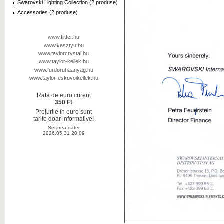
Swarovski Lighting Collection (2 produse)
Accessories (2 produse)
www.flitter.hu
www.kesztyu.hu
www.taylorcrystal.hu
www.taylor-kellek.hu
www.furdoruhaanyag.hu
www.taylor-eskuvoikellek.hu
Rata de euro curent
350 Ft
Prețurile în euro sunt
tarife doar informative!
Setarea datei
2026.05.31 20:09