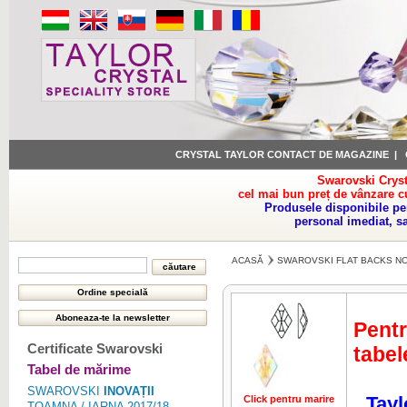
CRYSTAL TAYLOR CONTACT DE MAGAZINE
|
Swarovski Cryst
cel mai bun preț de vânzare c
Produsele disponibile pe
personal imediat, s
ACASĂ
SWAROVSKI FLAT BACKS NO
Pentr
Certificate Swarovski
tabel
Tabel de mărime
SWAROVSKI
INOVAȚII
Tayl
Click pentru marire
Click pentru 
TOAMNA / IARNA 2017/18