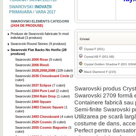
SWAROVSKI
INOVAȚII
PRIMAVARA / VARA 2017
SWAROVSKI ELEMENTS CATEGORII
(2434 DE PRODUSE)
Produse de Swarovski fabricate în mod
individual (3 produse)
Cristal
Swarovski Round Stones (9 produse)
Crystal F (001)
Swarovski Flat Backs No Hotfix (28
produse)
Crystal AB F (001 AB)
Swarovski
2000 Rose
(9 culori)
Crystal Golden Shadow F (001 GSH
Swarovski
2006 Rivoli
Swarovski
2028,2058,2088
(109 culori)
Black Diamond F (215)
Swarovski
2035 Chessboard Circle
(2
culori)
Swarovski
2037 Eclipse
(7 culori)
Swarovski
produs Cryst
Swarovski
2204 Pure Leaf
(2 culori)
Swarovski
2709
formă
Swarovski
2304 Rain Drop
(1 culori)
Containere
fabrică
sau 
Swarovski
2400 Square
Swarovski
2483 Classic Square
(1
Semi-
finite
Swarovski
p
culori)
Utilizarea pe scară larg
Swarovski
2493 Chessboard
(4 culori)
costume
de dans
,
acces
Swarovski
2520 Cosmic
(6 culori)
Swarovski
2555 Cosmic Baguette
(5
Perfect pentru
dansator
culori)