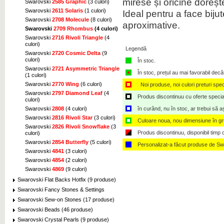
mirese
și
oricine doreșt
Swarovski
2585 Graphic
(3 culori)
Swarovski
2611 Solaris
(1 culori)
Ideal pentru
a face bijute
Swarovski
2708 Molecule
(8 culori)
aproximative
.
Swarovski
2709 Rhombus
(4 culori)
Swarovski
2716 Rivoli Triangle
(4
culori)
Legendă
Swarovski
2720 Cosmic Delta
(9
culori)
În stoc.
Swarovski
2721 Asymmetric Triangle
În stoc, prețul au mai favorabil decâ
(1 culori)
Swarovski
2770 Wing
(6 culori)
Noi produse, noi culori preturi spec
Swarovski
2797 Diamond Leaf
(4
Produs discontinuu cu oferte speciale,
culori)
în curând, nu în stoc, ar trebui să 
Swarovski
2808
(4 culori)
Swarovski
2816 Rivoli Star
(3 culori)
Culoare noua, nou dimensiune în g
Swarovski
2826 Rivoli Snowflake
(3
Produs discontinuu, disponibil timp ce
culori)
Swarovski
2854 Butterfly
(5 culori)
Personalizat-a făcut produse de Sw
Swarovski
4841
(3 culori)
Swarovski
4854
(2 culori)
Swarovski
4869
(9 culori)
Swarovski Flat Backs Hotfix (9 produse)
Swarovski Fancy Stones & Settings
Swarovski Sew-on Stones (17 produse)
Swarovski Beads (46 produse)
Swarovski Crystal Pearls (9 produse)