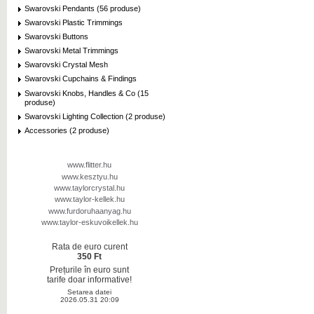
Swarovski Pendants (56 produse)
Swarovski Plastic Trimmings
Swarovski Buttons
Swarovski Metal Trimmings
Swarovski Crystal Mesh
Swarovski Cupchains & Findings
Swarovski Knobs, Handles & Co (15
produse)
Swarovski Lighting Collection (2 produse)
Accessories (2 produse)
www.flitter.hu
www.kesztyu.hu
www.taylorcrystal.hu
www.taylor-kellek.hu
www.furdoruhaanyag.hu
www.taylor-eskuvoikellek.hu
Rata de euro curent
350 Ft
Prețurile în euro sunt
tarife doar informative!
Setarea datei
2026.05.31 20:09