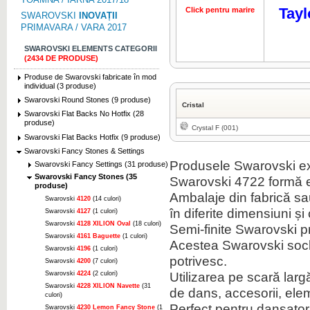
Tayl
Click pentru marire
SWAROVSKI
INOVAȚII
PRIMAVARA / VARA 2017
SWAROVSKI ELEMENTS CATEGORII
(2434 DE PRODUSE)
Produse de Swarovski fabricate în mod
individual (3 produse)
Swarovski Round Stones (9 produse)
Cristal
Swarovski Flat Backs No Hotfix (28
produse)
Crystal F (001)
Swarovski Flat Backs Hotfix (9 produse)
Swarovski Fancy Stones & Settings
Produsele Swarovski ext
Swarovski Fancy Settings (31 produse)
Swarovski Fancy Stones (35
Swarovski 4722 formă e
produse)
Ambalaje din fabrică sau 
Swarovski
4120
(14 culori)
în diferite dimensiuni și 
Swarovski
4127
(1 culori)
Swarovski
4128 XILION Oval
(18 culori)
Semi-finite Swarovski 
Swarovski
4161 Baguette
(1 culori)
Acestea Swarovski soclu
Swarovski
4196
(1 culori)
potrivesc.
Swarovski
4200
(7 culori)
Utilizarea pe scară lar
Swarovski
4224
(2 culori)
Swarovski
4228 XILION Navette
(31
de dans, accesorii, ele
culori)
Perfect pentru dansatori,
Swarovski
4230 Lemon Fancy Stone
(1