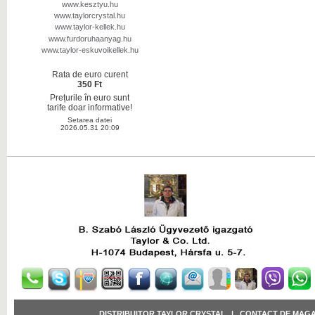
www.kesztyu.hu
www.taylorcrystal.hu
www.taylor-kellek.hu
www.furdoruhaanyag.hu
www.taylor-eskuvoikellek.hu
Rata de euro curent
350 Ft
Prețurile în euro sunt
tarife doar informative!
Setarea datei
2026.05.31 20:09
DISTRIBUITOR TAYLOR CRYSTAL
|
CONTACT DE MAGA