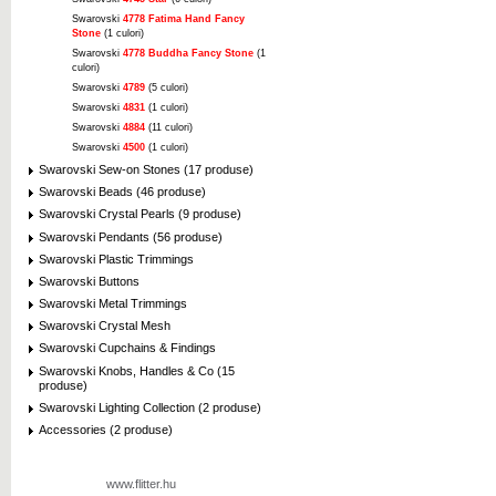
Swarovski
4778 Fatima Hand Fancy
Stone
(1 culori)
Swarovski
4778 Buddha Fancy Stone
(1
culori)
Swarovski
4789
(5 culori)
Swarovski
4831
(1 culori)
Swarovski
4884
(11 culori)
Swarovski
4500
(1 culori)
Swarovski Sew-on Stones (17 produse)
Swarovski Beads (46 produse)
Swarovski Crystal Pearls (9 produse)
Swarovski Pendants (56 produse)
Swarovski Plastic Trimmings
Swarovski Buttons
Swarovski Metal Trimmings
Swarovski Crystal Mesh
Swarovski Cupchains & Findings
Swarovski Knobs, Handles & Co (15
produse)
Swarovski Lighting Collection (2 produse)
Accessories (2 produse)
www.flitter.hu