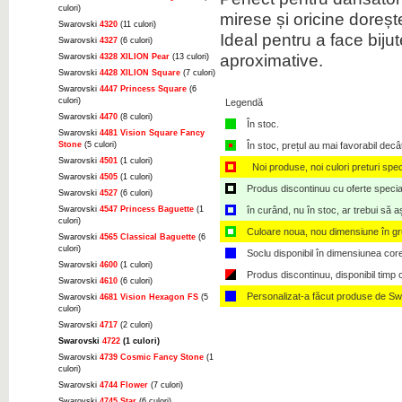
culori)
mirese și oricine doreșt
Swarovski
4320
(11 culori)
Ideal pentru a face biju
Swarovski
4327
(6 culori)
aproximative.
Swarovski
4328 XILION Pear
(13 culori)
Swarovski
4428 XILION Square
(7 culori)
Swarovski
4447 Princess Square
(6
culori)
Legendă
Swarovski
4470
(8 culori)
În stoc.
Swarovski
4481 Vision Square Fancy
Stone
(5 culori)
În stoc, prețul au mai favorabil decâ
Swarovski
4501
(1 culori)
Noi produse, noi culori preturi spec
Swarovski
4505
(1 culori)
Produs discontinuu cu oferte speciale,
Swarovski
4527
(6 culori)
Swarovski
4547 Princess Baguette
(1
în curând, nu în stoc, ar trebui să 
culori)
Culoare noua, nou dimensiune în g
Swarovski
4565 Classical Baguette
(6
culori)
Soclu disponibil în dimensiunea cor
Swarovski
4600
(1 culori)
Produs discontinuu, disponibil timp ce
Swarovski
4610
(6 culori)
Personalizat-a făcut produse de Sw
Swarovski
4681 Vision Hexagon FS
(5
culori)
Swarovski
4717
(2 culori)
Swarovski
4722
(1 culori)
Swarovski
4739 Cosmic Fancy Stone
(1
culori)
Swarovski
4744 Flower
(7 culori)
Swarovski
4745 Star
(6 culori)