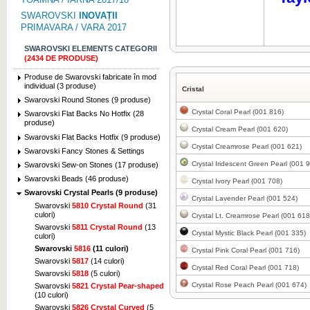
SWAROVSKI
INOVAȚII
PRIMAVARA / VARA 2017
SWAROVSKI ELEMENTS CATEGORII
(2434 DE PRODUSE)
Produse de Swarovski fabricate în mod
individual (3 produse)
Cristal
Swarovski Round Stones (9 produse)
Crystal Coral Pearl (001 816)
Swarovski Flat Backs No Hotfix (28
produse)
Crystal Cream Pearl (001 620)
Swarovski Flat Backs Hotfix (9 produse)
Crystal Creamrose Pearl (001 621)
Swarovski Fancy Stones & Settings
Crystal Iridescent Green Pearl (001 
Swarovski Sew-on Stones (17 produse)
Swarovski Beads (46 produse)
Crystal Ivory Pearl (001 708)
Swarovski Crystal Pearls (9 produse)
Crystal Lavender Pearl (001 524)
Swarovski
5810 Crystal Round
(31
culori)
Crystal Lt. Creamrose Pearl (001 618
Swarovski
5811 Crystal Round
(13
Crystal Mystic Black Pearl (001 335)
culori)
Swarovski
5816
(11 culori)
Crystal Pink Coral Pearl (001 716)
Swarovski
5817
(14 culori)
Crystal Red Coral Pearl (001 718)
Swarovski
5818
(5 culori)
Crystal Rose Peach Pearl (001 674)
Swarovski
5821 Crystal Pear-shaped
(10 culori)
Swarovski
5826 Crystal Curved
(5