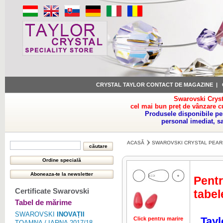
CRYSTAL TAYLOR CONTACT DE MAGAZINE
|
Swarovski Cryst
cel mai bun preț de vânzare c
Produsele disponibile pe
personal imediat, s
ACASĂ
SWAROVSKI CRYSTAL PEAR
Pentr
Certificate Swarovski
tabel
Tabel de mărime
SWAROVSKI
INOVAȚII
Tayl
Click pentru marire
Click pentru 
TOAMNA / IARNA 2017/18