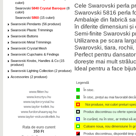
culori)
Cele Swarovski perla pr
Swarovski
5840 Crystal Baroque
(8
Swarovski 5816 perla fo
culori)
Swarovski
5860
(15 culori)
Ambalaje din fabrică sau 
Swarovski Pendants (56 produse)
în diferite dimensiuni și 
Swarovski Plastic Trimmings
Semi-finite Swarovski 
Swarovski Buttons
Utilizarea pe scara lar
Swarovski Metal Trimmings
Swarovski, tiara, rochii
Swarovski Crystal Mesh
Perfect pentru dansatori,
Swarovski Cupchains & Findings
dorește mai mult străluc
Swarovski Knobs, Handles & Co (15
produse)
Ideal pentru a face bijut
Swarovski Lighting Collection (2 produse)
Accessories (2 produse)
Legendă
În stoc.
www.flitter.hu
www.kesztyu.hu
În stoc, prețul au mai favorabil decâ
www.taylorcrystal.hu
Noi produse, noi culori preturi spec
www.taylor-kellek.hu
www.furdoruhaanyag.hu
Produs discontinuu cu oferte speciale,
www.taylor-eskuvoikellek.hu
în curând, nu în stoc, ar trebui să 
Culoare noua, nou dimensiune în g
Rata de euro curent
350 Ft
Produs discontinuu, disponibil timp ce