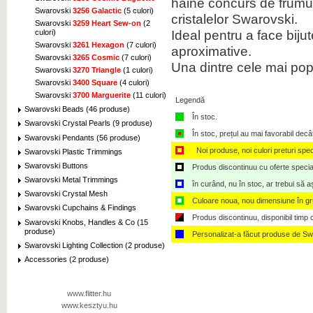
haine concurs de frumus
Swarovski
3256 Galactic
(5 culori)
cristalelor Swarovski.
Swarovski
3259 Heart Sew-on
(2
Ideal pentru a face biju
culori)
Swarovski
3261 Hexagon
(7 culori)
aproximative.
Swarovski
3265 Cosmic
(7 culori)
Una dintre cele mai popu
Swarovski
3270 Triangle
(1 culori)
Swarovski
3400 Square
(4 culori)
Swarovski
3700 Marguerite
(11 culori)
Legendă
Swarovski Beads (46 produse)
În stoc.
Swarovski Crystal Pearls (9 produse)
În stoc, prețul au mai favorabil decâ
Swarovski Pendants (56 produse)
Noi produse, noi culori preturi spec
Swarovski Plastic Trimmings
Swarovski Buttons
Produs discontinuu cu oferte speciale,
Swarovski Metal Trimmings
în curând, nu în stoc, ar trebui să 
Swarovski Crystal Mesh
Culoare noua, nou dimensiune în g
Swarovski Cupchains & Findings
Produs discontinuu, disponibil timp ce
Swarovski Knobs, Handles & Co (15
produse)
Personalizat-a făcut produse de Sw
Swarovski Lighting Collection (2 produse)
Accessories (2 produse)
www.flitter.hu
www.kesztyu.hu