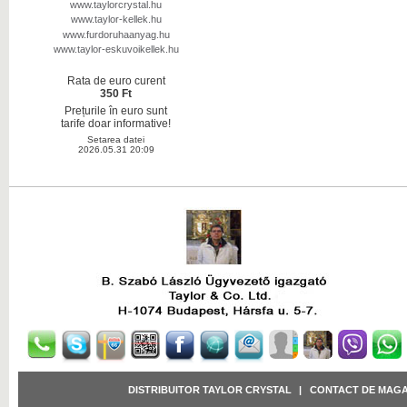
www.taylorcrystal.hu
www.taylor-kellek.hu
www.furdoruhaanyag.hu
www.taylor-eskuvoikellek.hu
Rata de euro curent
350 Ft
Prețurile în euro sunt
tarife doar informative!
Setarea datei
2026.05.31 20:09
DISTRIBUITOR TAYLOR CRYSTAL
|
CONTACT DE MAGA