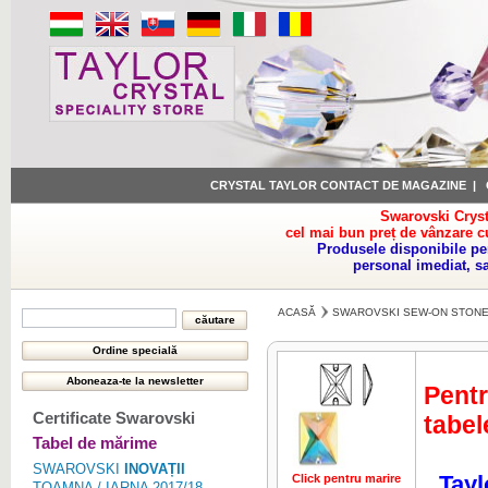
CRYSTAL TAYLOR CONTACT DE MAGAZINE
|
Swarovski Cryst
cel mai bun preț de vânzare c
Produsele disponibile pe
personal imediat, s
ACASĂ
SWAROVSKI SEW-ON STON
Pentr
Certificate Swarovski
tabel
Tabel de mărime
SWAROVSKI
INOVAȚII
Tayl
Click pentru marire
Click pentru 
TOAMNA / IARNA 2017/18