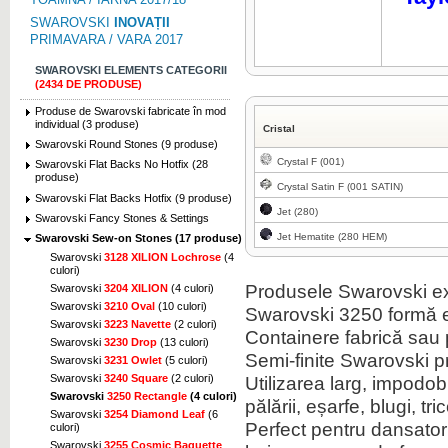
SWAROVSKI
INOVAȚII
PRIMAVARA / VARA 2017
SWAROVSKI ELEMENTS CATEGORII
(2434 DE PRODUSE)
Produse de Swarovski fabricate în mod
individual (3 produse)
Cristal
Swarovski Round Stones (9 produse)
Crystal F (001)
Swarovski Flat Backs No Hotfix (28
produse)
Crystal Satin F (001 SATIN)
Swarovski Flat Backs Hotfix (9 produse)
Jet (280)
Swarovski Fancy Stones & Settings
Jet Hematite (280 HEM)
Swarovski Sew-on Stones (17 produse)
Swarovski
3128 XILION Lochrose
(4
culori)
Produsele Swarovski ext
Swarovski
3204 XILION
(4 culori)
Swarovski
3210 Oval
(10 culori)
Swarovski 3250 formă e
Swarovski
3223 Navette
(2 culori)
Containere fabrică sau p
Swarovski
3230 Drop
(13 culori)
Semi-finite Swarovski 
Swarovski
3231 Owlet
(5 culori)
Swarovski
3240 Square
(2 culori)
Utilizarea larg, impodob
Swarovski
3250 Rectangle
(4 culori)
pălării, eșarfe, blugi, tr
Swarovski
3254 Diamond Leaf
(6
Perfect pentru dansatori,
culori)
Swarovski
3255 Cosmic Baguette