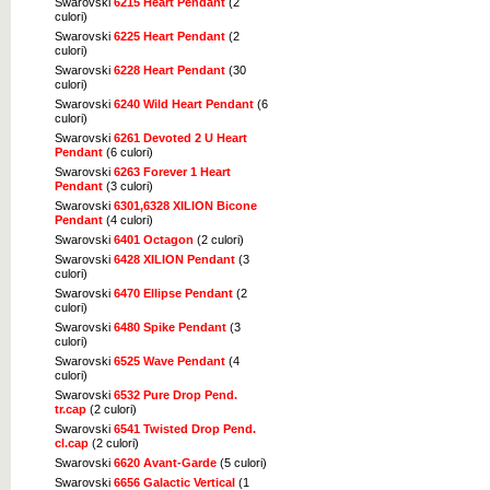
Swarovski
6215 Heart Pendant
(2
culori)
Swarovski
6225 Heart Pendant
(2
culori)
Swarovski
6228 Heart Pendant
(30
culori)
Swarovski
6240 Wild Heart Pendant
(6
culori)
Swarovski
6261 Devoted 2 U Heart
Pendant
(6 culori)
Swarovski
6263 Forever 1 Heart
Pendant
(3 culori)
Swarovski
6301,6328 XILION Bicone
Pendant
(4 culori)
Swarovski
6401 Octagon
(2 culori)
Swarovski
6428 XILION Pendant
(3
culori)
Swarovski
6470 Ellipse Pendant
(2
culori)
Swarovski
6480 Spike Pendant
(3
culori)
Swarovski
6525 Wave Pendant
(4
culori)
Swarovski
6532 Pure Drop Pend.
tr.cap
(2 culori)
Swarovski
6541 Twisted Drop Pend.
cl.cap
(2 culori)
Swarovski
6620 Avant-Garde
(5 culori)
Swarovski
6656 Galactic Vertical
(1