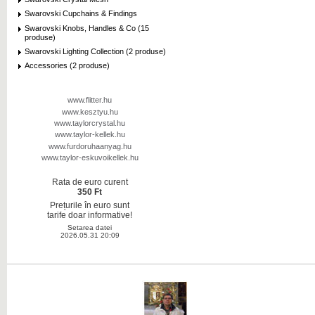
Swarovski Cupchains & Findings
Swarovski Knobs, Handles & Co (15
produse)
Swarovski Lighting Collection (2 produse)
Accessories (2 produse)
www.flitter.hu
www.kesztyu.hu
www.taylorcrystal.hu
www.taylor-kellek.hu
www.furdoruhaanyag.hu
www.taylor-eskuvoikellek.hu
Rata de euro curent
350 Ft
Prețurile în euro sunt
tarife doar informative!
Setarea datei
2026.05.31 20:09