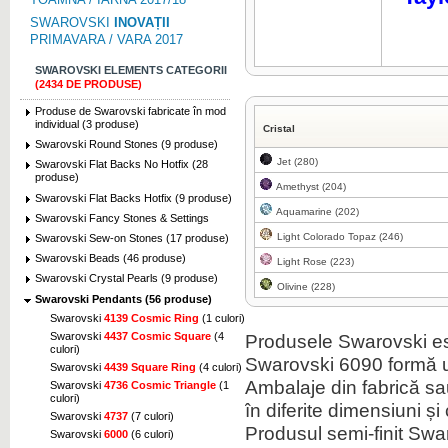
SWAROVSKI
INOVAȚII
PRIMAVARA / VARA 2017
SWAROVSKI ELEMENTS CATEGORII
(2434 DE PRODUSE)
Produse de Swarovski fabricate în mod
individual (3 produse)
Cristal
Swarovski Round Stones (9 produse)
Jet (280)
Swarovski Flat Backs No Hotfix (28
produse)
Amethyst (204)
Swarovski Flat Backs Hotfix (9 produse)
Aquamarine (202)
Swarovski Fancy Stones & Settings
Light Colorado Topaz (246)
Swarovski Sew-on Stones (17 produse)
Swarovski Beads (46 produse)
Light Rose (223)
Swarovski Crystal Pearls (9 produse)
Olivine (228)
Swarovski Pendants (56 produse)
Swarovski
4139 Cosmic Ring
(1 culori)
Swarovski
4437 Cosmic Square
(4
Produsele Swarovski es
culori)
Swarovski 6090 formă u
Swarovski
4439 Square Ring
(4 culori)
Ambalaje din fabrică sau 
Swarovski
4736 Cosmic Triangle
(1
culori)
în diferite dimensiuni și 
Swarovski
4737
(7 culori)
Produsul semi-finit Swa
Swarovski
6000
(6 culori)