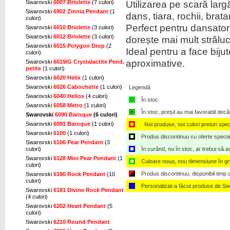
Utilizarea pe scară lar
Swarovski
6007 Briolette
(7 culori)
Swarovski
6902 Zinnia Pendant
(1
dans, tiara, rochii, brat
culori)
Perfect pentru dansatori,
Swarovski
6010 Briolette
(3 culori)
Swarovski
6012 Briolette
(3 culori)
dorește mai mult străluc
Swarovski
6015 Polygon Drop
(2
Ideal pentru a face biju
culori)
aproximative.
Swarovski
6019/G Crystalactite Pend.
petite
(1 culori)
Swarovski
6020 Helix
(1 culori)
Swarovski
6026 Cabochette
(1 culori)
Legendă
Swarovski
6040 Helios
(4 culori)
În stoc.
Swarovski
6058 Metro
(1 culori)
În stoc, prețul au mai favorabil decâ
Swarovski
6090 Baroque
(6 culori)
Swarovski
6091 Baroque
(1 culori)
Noi produse, noi culori preturi spec
Swarovski
6100
(1 culori)
Produs discontinuu cu oferte speciale,
Swarovski
6106 Pear Pendant
(3
culori)
în curând, nu în stoc, ar trebui să 
Swarovski
6128 Mini Pear Pendant
(1
Culoare noua, nou dimensiune în g
culori)
Produs discontinuu, disponibil timp ce
Swarovski
6190 Rock Pendant
(10
culori)
Personalizat-a făcut produse de Sw
Swarovski
6191 Divine Rock Pendant
(4 culori)
Swarovski
6202 Heart Pendant
(5
culori)
Swarovski
6210 Round Pendant