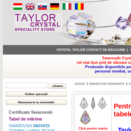
CRYSTAL TAYLOR CONTACT DE MAGAZINE
|
Swarovski Cryst
cel mai bun preț de vânzare c
Produsele disponibile pe
personal imediat, s
ACASĂ
SWAROVSKI PENDANTS
S
Pentr
Certificate Swarovski
tabel
Tabel de mărime
SWAROVSKI
INOVAȚII
Tayl
Click pentru marire
Click pentru 
TOAMNA / IARNA 2017/18