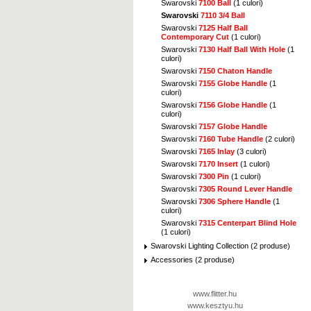
Swarovski
7100 Ball
(1 culori)
Swarovski
7110 3/4 Ball
Swarovski
7125 Half Ball
Contemporary Cut
(1 culori)
Swarovski
7130 Half Ball With Hole
(1
culori)
Swarovski
7150 Chaton Handle
Swarovski
7155 Globe Handle
(1
culori)
Swarovski
7156 Globe Handle
(1
culori)
Swarovski
7157 Globe Handle
Swarovski
7160 Tube Handle
(2 culori)
Swarovski
7165 Inlay
(3 culori)
Swarovski
7170 Insert
(1 culori)
Swarovski
7300 Pin
(1 culori)
Swarovski
7305 Round Lever Handle
Swarovski
7306 Sphere Handle
(1
culori)
Swarovski
7315 Centerpart Blind Hole
(1 culori)
Swarovski Lighting Collection (2 produse)
Accessories (2 produse)
www.flitter.hu
www.kesztyu.hu