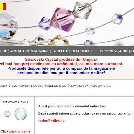
YLOR CONTACT DE MAGAZINE
|
ORELE DE DESCHIDERE
|
TERMENI ȘI CONDIȚII
Swarovski Crystal produse din Ungaria
cel mai bun preț de vânzare cu amănuntul, cel mai mare sortiment.
Produsele disponibile pentru a cumpara de la magazinele
personal imediat, sau pot fi comandate on-line!
CASĂ
SWAROVSKI KNOBS, HANDLES & CO
SWAROVSKI 7110 3/4 BALL
Acest produs poate fi comandat individual.
Dacă sunteți interesat de produs, va rugam sa contactati prin
taylor@kellek.hu
Click pentru marire