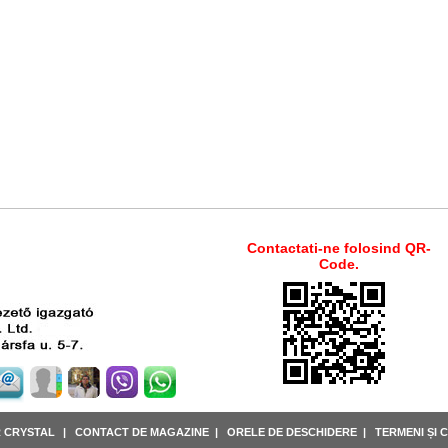
Contactati-ne folosind QR-
Code.
R CRYSTAL
|
CONTACT DE MAGAZINE
|
ORELE DE DESCHIDERE
|
TERMENI ȘI C