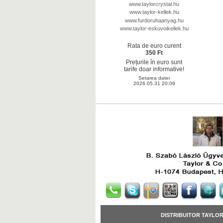
www.taylorcrystal.hu
www.taylor-kellek.hu
www.furdoruhaanyag.hu
www.taylor-eskuvoikellek.hu
Rata de euro curent
350 Ft
Prețurile în euro sunt
tarife doar informative!
Setarea datei
2026.05.31 20:09
DISTRIBUITOR TAYLO