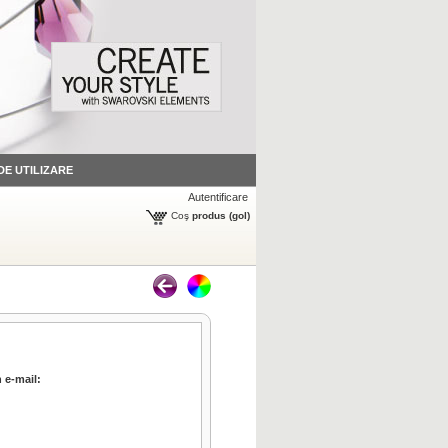
 DE UTILIZARE
Autentificare
Coş
produs
(gol)
 e-mail: