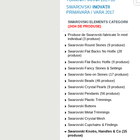
SWAROVSKI
INOVAȚII
PRIMAVARA / VARA 2017
SWAROVSKI ELEMENTS CATEGORII
(2434 DE PRODUSE)
Produse de Swarovski fabricate în mod
individual (3 produse)
Swarovski Round Stones (9 produse)
Swarovski Flat Backs No Hotfix (28
produse)
Swarovski Flat Backs Hotfix (9 produse)
Swarovski Fancy Stones & Settings
Swarovski Sew-on Stones (17 produse)
Swarovski Beads (46 produse)
Swarovski Crystal Pearls (9 produse)
Swarovski Pendants (56 produse)
Swarovski Plastic Trimmings
Swarovski Buttons
Swarovski Metal Trimmings
Swarovski Crystal Mesh
Swarovski Cupchains & Findings
Swarovski Knobs, Handles & Co (15
produse)