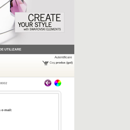
 DE UTILIZARE
Autentificare
Coş
produs
(gol)
8002
 e-mail: