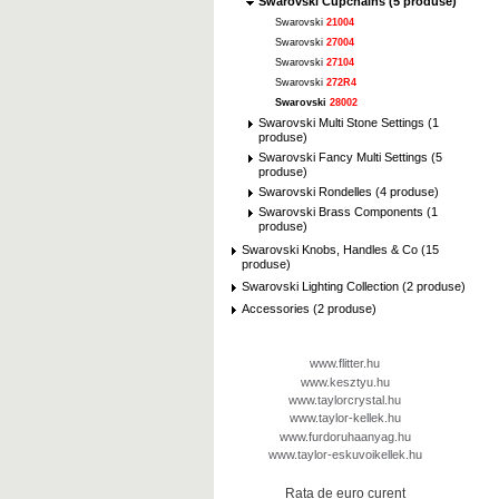
Swarovski Cupchains (5 produse)
Swarovski
21004
Swarovski
27004
Swarovski
27104
Swarovski
272R4
Swarovski
28002
Swarovski Multi Stone Settings (1
produse)
Swarovski Fancy Multi Settings (5
produse)
Swarovski Rondelles (4 produse)
Swarovski Brass Components (1
produse)
Swarovski Knobs, Handles & Co (15
produse)
Swarovski Lighting Collection (2 produse)
Accessories (2 produse)
www.flitter.hu
www.kesztyu.hu
www.taylorcrystal.hu
www.taylor-kellek.hu
www.furdoruhaanyag.hu
www.taylor-eskuvoikellek.hu
Rata de euro curent