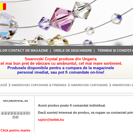
YLOR CONTACT DE MAGAZINE
|
ORELE DE DESCHIDERE
|
TERMENI ȘI CONDIȚII
Swarovski Crystal produse din Ungaria
cel mai bun preț de vânzare cu amănuntul, cel mai mare sortiment.
Produsele disponibile pentru a cumpara de la magazinele
personal imediat, sau pot fi comandate on-line!
CASĂ
SWAROVSKI CUPCHAINS & FINDINGS
SWAROVSKI CUPCHAINS
SWAROVSKI 2
Acest produs poate fi comandat individual.
Dacă sunteți interesat de produs, va rugam sa contactati prin
taylor@kellek.hu
Click pentru marire