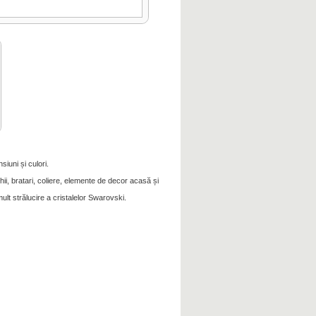
siuni și culori.
ii, bratari, coliere, elemente de decor acasă și
ult strălucire a cristalelor Swarovski.