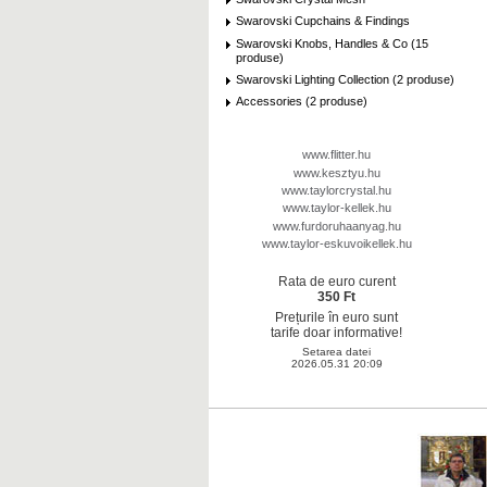
Swarovski Cupchains & Findings
Swarovski Knobs, Handles & Co (15
produse)
Swarovski Lighting Collection (2 produse)
Accessories (2 produse)
www.flitter.hu
www.kesztyu.hu
www.taylorcrystal.hu
www.taylor-kellek.hu
www.furdoruhaanyag.hu
www.taylor-eskuvoikellek.hu
Rata de euro curent
350 Ft
Prețurile în euro sunt
tarife doar informative!
Setarea datei
2026.05.31 20:09