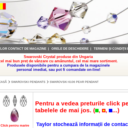
YLOR CONTACT DE MAGAZINE
|
ORELE DE DESCHIDERE
|
TERMENI ȘI CONDIȚII
Swarovski Crystal produse din Ungaria
cel mai bun preț de vânzare cu amănuntul, cel mai mare sortiment.
Produsele disponibile pentru a cumpara de la magazinele
personal imediat, sau pot fi comandate on-line!
CASĂ
SWAROVSKI PENDANTS
SWAROVSKI 6106 PEAR PENDANT
Pentru a vedea preturile click pe
tabelele de mai jos. (
,
,
...)
Taylor stochează informații de contac
Click pentru marire
Click pentru marire
Click pentru marire
Click pentru marire