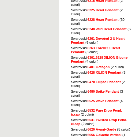
Swarovski
6215 Heart Pendant
(2
culori)
Swarovski
6225 Heart Pendant
(2
culori)
Swarovski
6228 Heart Pendant
(30
culori)
Swarovski
6240 Wild Heart Pendant
(6
culori)
Swarovski
6261 Devoted 2 U Heart
Pendant
(6 culori)
Swarovski
6263 Forever 1 Heart
Pendant
(3 culori)
Swarovski
6301,6328 XILION Bicone
Pendant
(4 culori)
Swarovski
6401 Octagon
(2 culori)
Swarovski
6428 XILION Pendant
(3
culori)
Swarovski
6470 Ellipse Pendant
(2
culori)
Swarovski
6480 Spike Pendant
(3
culori)
Swarovski
6525 Wave Pendant
(4
culori)
Swarovski
6532 Pure Drop Pend.
tr.cap
(2 culori)
Swarovski
6541 Twisted Drop Pend.
cl.cap
(2 culori)
Swarovski
6620 Avant-Garde
(5 culori)
Swarovski
6656 Galactic Vertical
(1