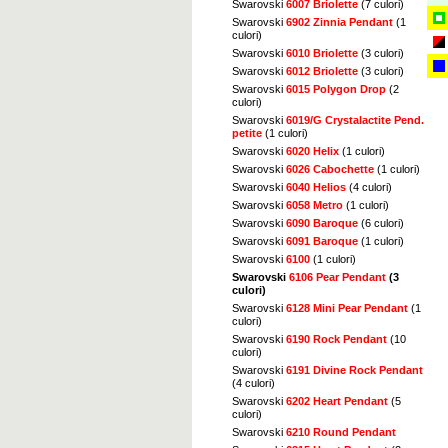
Swarovski
6007 Briolette
(7 culori)
Swarovski
6902 Zinnia Pendant
(1
culori)
Swarovski
6010 Briolette
(3 culori)
Swarovski
6012 Briolette
(3 culori)
Swarovski
6015 Polygon Drop
(2
culori)
Swarovski
6019/G Crystalactite Pend.
petite
(1 culori)
Swarovski
6020 Helix
(1 culori)
Swarovski
6026 Cabochette
(1 culori)
Swarovski
6040 Helios
(4 culori)
Swarovski
6058 Metro
(1 culori)
Swarovski
6090 Baroque
(6 culori)
Swarovski
6091 Baroque
(1 culori)
Swarovski
6100
(1 culori)
Swarovski
6106 Pear Pendant
(3
culori)
Swarovski
6128 Mini Pear Pendant
(1
culori)
Swarovski
6190 Rock Pendant
(10
culori)
Swarovski
6191 Divine Rock Pendant
(4 culori)
Swarovski
6202 Heart Pendant
(5
culori)
Swarovski
6210 Round Pendant