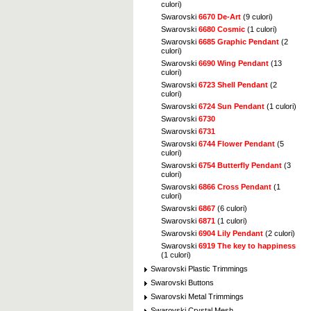
culori)
Swarovski
6670 De-Art
(9 culori)
Swarovski
6680 Cosmic
(1 culori)
Swarovski
6685 Graphic Pendant
(2
culori)
Swarovski
6690 Wing Pendant
(13
culori)
Swarovski
6723 Shell Pendant
(2
culori)
Swarovski
6724 Sun Pendant
(1 culori)
Swarovski
6730
Swarovski
6731
Swarovski
6744 Flower Pendant
(5
culori)
Swarovski
6754 Butterfly Pendant
(3
culori)
Swarovski
6866 Cross Pendant
(1
culori)
Swarovski
6867
(6 culori)
Swarovski
6871
(1 culori)
Swarovski
6904 Lily Pendant
(2 culori)
Swarovski
6919 The key to happiness
(1 culori)
Swarovski Plastic Trimmings
Swarovski Buttons
Swarovski Metal Trimmings
Swarovski Crystal Mesh