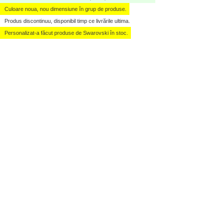
Culoare noua, nou dimensiune în grup de produse.
Produs discontinuu, disponibil timp ce livrările ultima.
Personalizat-a făcut produse de Swarovski în stoc.