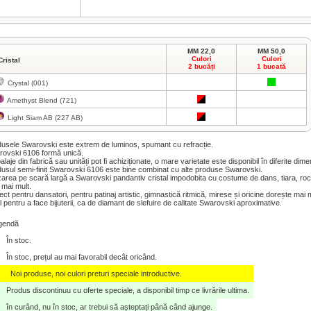
MM 22,0
MM 50,0
Culori
Culori
Cristal
2 bucăți
1 bucată
Crystal (001)
Amethyst Blend (721)
Light Siam AB (227 AB)
usele Swarovski este extrem de luminos, spumant cu refracție.
ovski 6106 formă unică.
laje din fabrică sau unități pot fi achiziționate, o mare varietate este disponibil în diferite dimen
usul semi-finit Swarovski 6106 este bine combinat cu alte produse Swarovski.
izarea pe scară largă a Swarovski pandantiv cristal impodobita cu costume de dans, tiara, roch
 mai mult.
ect pentru dansatori, pentru patinaj artistic, gimnastică ritmică, mirese și oricine dorește mai m
l pentru a face bijuterii, ca de diamant de slefuire de calitate Swarovski aproximative.
gendă
În stoc.
În stoc, prețul au mai favorabil decât oricând.
Noi produse, noi culori preturi speciale introductive.
Produs discontinuu cu oferte speciale, a disponibil timp ce livrările ultima.
în curând, nu în stoc, ar trebui să așteptați până când ajunge.