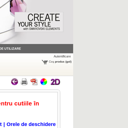
 DE UTILIZARE
Autentificare
Coş
produs
(gol)
ntru cutiile în
t
|
Orele de deschidere