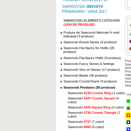
SWAROVSKI
INOVAȚII
PRIMAVARA / VARA 2017
SWAROVSKI ELEMENTS CATEGORII
(2434 DE PRODUSE)
Produse de Swarovski fabricate în mod
individual (3 produse)
Swarovski Round Stones (9 produse)
Swarovski Flat Backs No Hotfix (28
produse)
Swarovski Flat Backs Hotfix (9 produse)
Prod
Swarovski Fancy Stones & Settings
Swar
Amba
Swarovski Sew-on Stones (17 produse)
Prod
Util
Swarovski Beads (46 produse)
mult
Swarovski Crystal Pearls (9 produse)
Perf
Idea
Swarovski Pendants (56 produse)
Swarovski
4139 Cosmic Ring
(1 culori)
Le
Swarovski
4437 Cosmic Square
(4
culori)
Swarovski
4439 Square Ring
(4 culori)
Swarovski
4736 Cosmic Triangle
(1
culori)
Swarovski
4737
(7 culori)
Swarovski
6000
(6 culori)