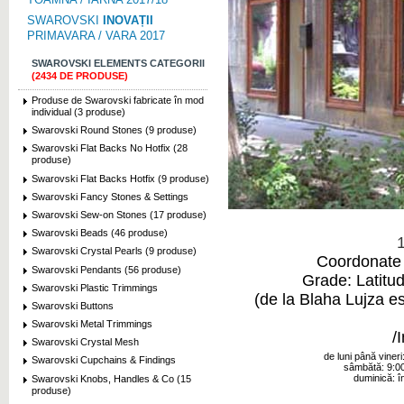
SWAROVSKI
INOVAȚII
PRIMAVARA / VARA 2017
SWAROVSKI ELEMENTS CATEGORII
(2434 DE PRODUSE)
Produse de Swarovski fabricate în mod
individual (3 produse)
Swarovski Round Stones (9 produse)
Swarovski Flat Backs No Hotfix (28
produse)
Swarovski Flat Backs Hotfix (9 produse)
Swarovski Fancy Stones & Settings
Swarovski Sew-on Stones (17 produse)
Swarovski Beads (46 produse)
1
Swarovski Crystal Pearls (9 produse)
Coordonate 
Swarovski Pendants (56 produse)
Grade: Latitu
Swarovski Plastic Trimmings
(de la Blaha Lujza e
Swarovski Buttons
Swarovski Metal Trimmings
/
Swarovski Crystal Mesh
de luni până vineri
Swarovski Cupchains & Findings
sâmbătă: 9:0
duminică: î
Swarovski Knobs, Handles & Co (15
produse)