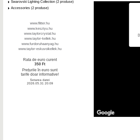
Swarovski Lighting Collection (2 produse)
Accessories (2 produse)
www.flitter.hu
www.kesztyu.hu
www.taylorcrystal.hu
D
www.taylor-kellek.hu
www.furdoruhaanyag.hu
www.taylor-eskuvoikellek.hu
Rata de euro curent
350 Ft
Prețurile în euro sunt
tarife doar informative!
Setarea datei
2026.05.31 20:09