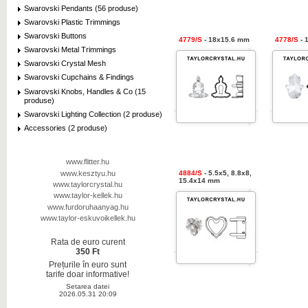
Swarovski Pendants (56 produse)
Swarovski Plastic Trimmings
Swarovski Buttons
4779/S
- 18x15.6 mm
4778/S
- 
Swarovski Metal Trimmings
Swarovski Crystal Mesh
Swarovski Cupchains & Findings
Swarovski Knobs, Handles & Co (15
produse)
Swarovski Lighting Collection (2 produse)
Accessories (2 produse)
www.flitter.hu
www.kesztyu.hu
4884/S
- 5.5x5, 8.8x8,
15.4x14 mm
www.taylorcrystal.hu
www.taylor-kellek.hu
www.furdoruhaanyag.hu
www.taylor-eskuvoikellek.hu
Rata de euro curent
350 Ft
Prețurile în euro sunt
tarife doar informative!
Setarea datei
2026.05.31 20:09