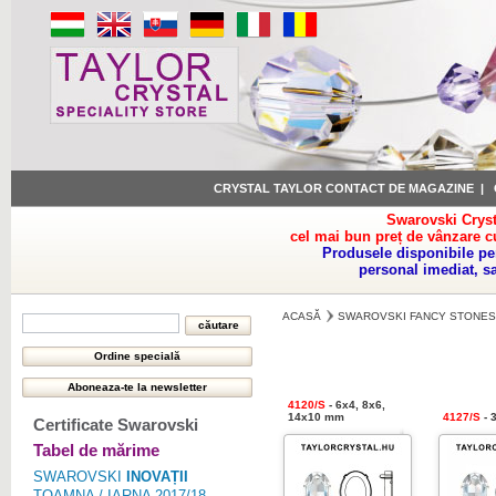
CRYSTAL TAYLOR CONTACT DE MAGAZINE
|
Swarovski Cryst
cel mai bun preț de vânzare c
Produsele disponibile pe
personal imediat, s
ACASĂ
SWAROVSKI FANCY STONES
4120/S
- 6x4, 8x6,
14x10 mm
4127/S
- 
Certificate Swarovski
Tabel de mărime
SWAROVSKI
INOVAȚII
TOAMNA / IARNA 2017/18