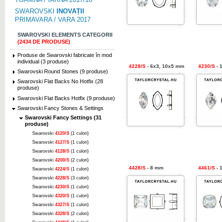
SWAROVSKI
INOVAȚII
PRIMAVARA / VARA 2017
SWAROVSKI ELEMENTS CATEGORII
(2434 DE PRODUSE)
Produse de Swarovski fabricate în mod
individual (3 produse)
4228/S
- 6x3, 10x5 mm
4230/S
- 
Swarovski Round Stones (9 produse)
Swarovski Flat Backs No Hotfix (28
produse)
Swarovski Flat Backs Hotfix (9 produse)
Swarovski Fancy Stones & Settings
Swarovski Fancy Settings (31
produse)
Swarovski
4120/S
(1 culori)
Swarovski
4127/S
(1 culori)
Swarovski
4128/S
(1 culori)
Swarovski
4200/S
(2 culori)
4428/S
- 8 mm
4461/S
- 
Swarovski
4224/S
(1 culori)
Swarovski
4228/S
(3 culori)
Swarovski
4230/S
(1 culori)
Swarovski
4320/S
(1 culori)
Swarovski
4327/S
(1 culori)
Swarovski
4328/S
(2 culori)