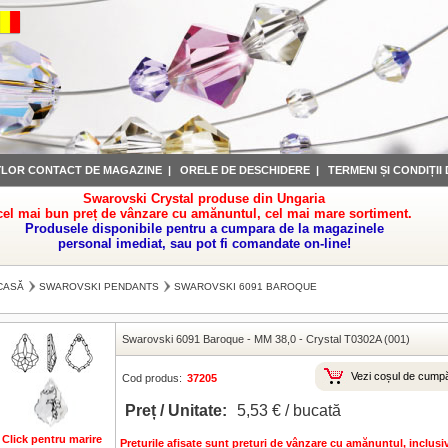
YLOR CONTACT DE MAGAZINE
|
ORELE DE DESCHIDERE
|
TERMENI ȘI CONDIȚII
Swarovski Crystal produse din Ungaria
cel mai bun preț de vânzare cu amănuntul, cel mai mare sortiment.
Produsele disponibile pentru a cumpara de la magazinele
personal imediat, sau pot fi comandate on-line!
CASĂ
SWAROVSKI PENDANTS
SWAROVSKI 6091 BAROQUE
Swarovski 6091 Baroque
-
MM 38,0
-
Crystal T0302A (001)
Vezi coșul de cumpă
Cod produs:
37205
Preț / Unitate:
5,53 € / bucată
Click pentru marire
Preturile afisate sunt preturi de vânzare cu amănuntul, inclus