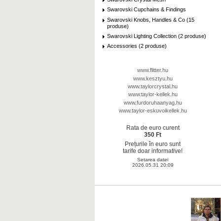
Swarovski Cupchains & Findings
Swarovski Knobs, Handles & Co (15
produse)
Swarovski Lighting Collection (2 produse)
Accessories (2 produse)
www.flitter.hu
www.kesztyu.hu
www.taylorcrystal.hu
www.taylor-kellek.hu
www.furdoruhaanyag.hu
www.taylor-eskuvoikellek.hu
Rata de euro curent
350 Ft
Prețurile în euro sunt
tarife doar informative!
Setarea datei
2026.05.31 20:09