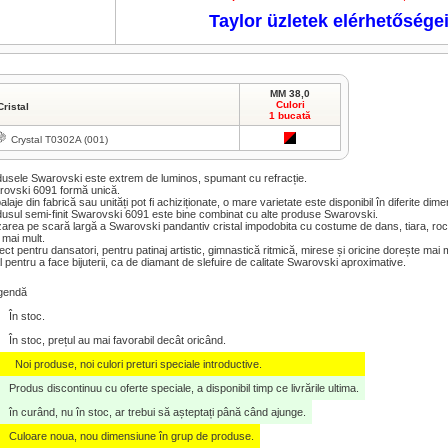
Taylor üzletek elérhetősége
MM 38,0
Culori
Cristal
1 bucată
Crystal T0302A (001)
usele Swarovski este extrem de luminos, spumant cu refracție.
ovski 6091 formă unică.
laje din fabrică sau unități pot fi achiziționate, o mare varietate este disponibil în diferite dimen
usul semi-finit Swarovski 6091 este bine combinat cu alte produse Swarovski.
izarea pe scară largă a Swarovski pandantiv cristal impodobita cu costume de dans, tiara, roch
 mai mult.
ect pentru dansatori, pentru patinaj artistic, gimnastică ritmică, mirese și oricine dorește mai m
l pentru a face bijuterii, ca de diamant de slefuire de calitate Swarovski aproximative.
gendă
În stoc.
În stoc, prețul au mai favorabil decât oricând.
Noi produse, noi culori preturi speciale introductive.
Produs discontinuu cu oferte speciale, a disponibil timp ce livrările ultima.
în curând, nu în stoc, ar trebui să așteptați până când ajunge.
Culoare noua, nou dimensiune în grup de produse.