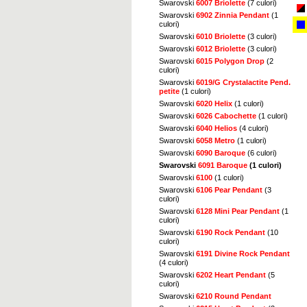
Swarovski
6007 Briolette
(7 culori)
Swarovski
6902 Zinnia Pendant
(1
culori)
Swarovski
6010 Briolette
(3 culori)
Swarovski
6012 Briolette
(3 culori)
Swarovski
6015 Polygon Drop
(2
culori)
Swarovski
6019/G Crystalactite Pend.
petite
(1 culori)
Swarovski
6020 Helix
(1 culori)
Swarovski
6026 Cabochette
(1 culori)
Swarovski
6040 Helios
(4 culori)
Swarovski
6058 Metro
(1 culori)
Swarovski
6090 Baroque
(6 culori)
Swarovski
6091 Baroque
(1 culori)
Swarovski
6100
(1 culori)
Swarovski
6106 Pear Pendant
(3
culori)
Swarovski
6128 Mini Pear Pendant
(1
culori)
Swarovski
6190 Rock Pendant
(10
culori)
Swarovski
6191 Divine Rock Pendant
(4 culori)
Swarovski
6202 Heart Pendant
(5
culori)
Swarovski
6210 Round Pendant