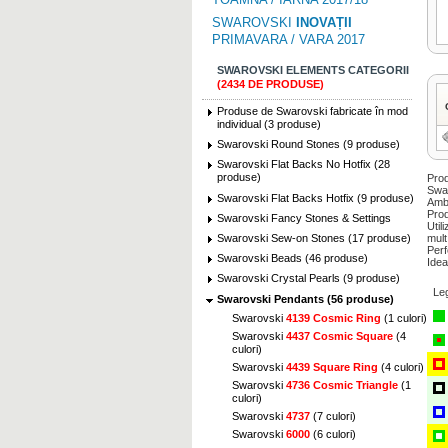
SWAROVSKI
INOVAȚII
PRIMAVARA / VARA 2017
SWAROVSKI ELEMENTS CATEGORII
(2434 DE PRODUSE)
Produse de Swarovski fabricate în mod
individual (3 produse)
Swarovski Round Stones (9 produse)
Swarovski Flat Backs No Hotfix (28
produse)
Prod
Swar
Swarovski Flat Backs Hotfix (9 produse)
Amba
Prod
Swarovski Fancy Stones & Settings
Util
Swarovski Sew-on Stones (17 produse)
mult
Perf
Swarovski Beads (46 produse)
Idea
Swarovski Crystal Pearls (9 produse)
Le
Swarovski Pendants (56 produse)
Swarovski
4139 Cosmic Ring
(1 culori)
Swarovski
4437 Cosmic Square
(4
culori)
Swarovski
4439 Square Ring
(4 culori)
Swarovski
4736 Cosmic Triangle
(1
culori)
Swarovski
4737
(7 culori)
Swarovski
6000
(6 culori)