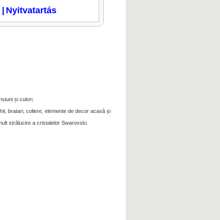
i
|
Nyitvatartás
siuni și culori.
ii, bratari, coliere, elemente de decor acasă și
ult strălucire a cristalelor Swarovski.