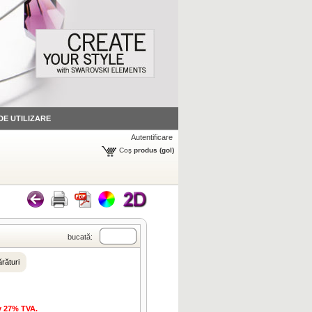
 DE UTILIZARE
Autentificare
Coş
produs
(gol)
bucată:
rături
iv 27% TVA.