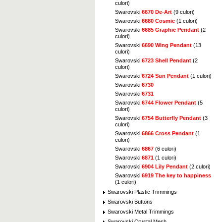
culori)
Swarovski
6670 De-Art
(9 culori)
Swarovski
6680 Cosmic
(1 culori)
Swarovski
6685 Graphic Pendant
(2
culori)
Swarovski
6690 Wing Pendant
(13
culori)
Swarovski
6723 Shell Pendant
(2
culori)
Swarovski
6724 Sun Pendant
(1 culori)
Swarovski
6730
Swarovski
6731
Swarovski
6744 Flower Pendant
(5
culori)
Swarovski
6754 Butterfly Pendant
(3
culori)
Swarovski
6866 Cross Pendant
(1
culori)
Swarovski
6867
(6 culori)
Swarovski
6871
(1 culori)
Swarovski
6904 Lily Pendant
(2 culori)
Swarovski
6919 The key to happiness
(1 culori)
Swarovski Plastic Trimmings
Swarovski Buttons
Swarovski Metal Trimmings
Swarovski Crystal Mesh