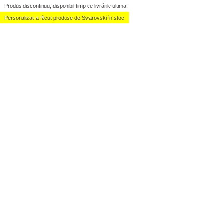
Produs discontinuu, disponibil timp ce livrările ultima.
Personalizat-a făcut produse de Swarovski în stoc.