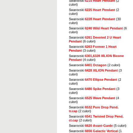
Swarovski
6215 Heart Pendant
(2
culori)
Swarovski
6225 Heart Pendant
(2
culori)
Swarovski
6228 Heart Pendant
(30
culori)
Swarovski
6240 Wild Heart Pendant
(6
culori)
Swarovski
6261 Devoted 2 U Heart
Pendant
(6 culori)
Swarovski
6263 Forever 1 Heart
Pendant
(3 culori)
Swarovski
6301,6328 XILION Bicone
Pendant
(4 culori)
Swarovski
6401 Octagon
(2 culori)
Swarovski
6428 XILION Pendant
(3
culori)
Swarovski
6470 Ellipse Pendant
(2
culori)
Swarovski
6480 Spike Pendant
(3
culori)
Swarovski
6525 Wave Pendant
(4
culori)
Swarovski
6532 Pure Drop Pend.
tr.cap
(2 culori)
Swarovski
6541 Twisted Drop Pend.
cl.cap
(2 culori)
Swarovski
6620 Avant-Garde
(5 culori)
Swarovski
6656 Galactic Vertical
(1