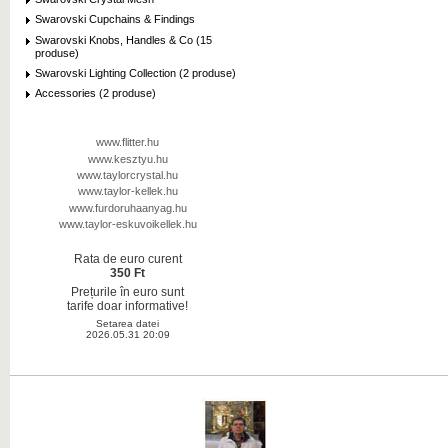
Swarovski Cupchains & Findings
Swarovski Knobs, Handles & Co (15
produse)
Swarovski Lighting Collection (2 produse)
Accessories (2 produse)
www.flitter.hu
www.kesztyu.hu
www.taylorcrystal.hu
www.taylor-kellek.hu
www.furdoruhaanyag.hu
www.taylor-eskuvoikellek.hu
Rata de euro curent
350 Ft
Prețurile în euro sunt
tarife doar informative!
Setarea datei
2026.05.31 20:09