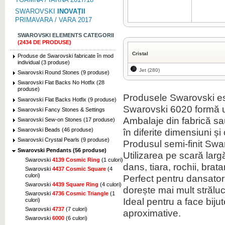
SWAROVSKI
INOVAȚII
PRIMAVARA / VARA 2017
SWAROVSKI ELEMENTS CATEGORII
(2434 DE PRODUSE)
Cristal
Produse de Swarovski fabricate în mod
individual (3 produse)
Jet (280)
Swarovski Round Stones (9 produse)
Swarovski Flat Backs No Hotfix (28
produse)
Produsele Swarovski es
Swarovski Flat Backs Hotfix (9 produse)
Swarovski 6020 formă u
Swarovski Fancy Stones & Settings
Ambalaje din fabrică sau 
Swarovski Sew-on Stones (17 produse)
în diferite dimensiuni și 
Swarovski Beads (46 produse)
Swarovski Crystal Pearls (9 produse)
Produsul semi-finit Swa
Swarovski Pendants (56 produse)
Utilizarea pe scară lar
Swarovski
4139 Cosmic Ring
(1 culori)
dans, tiara, rochii, brat
Swarovski
4437 Cosmic Square
(4
culori)
Perfect pentru dansatori,
Swarovski
4439 Square Ring
(4 culori)
dorește mai mult străluc
Swarovski
4736 Cosmic Triangle
(1
Ideal pentru a face biju
culori)
Swarovski
4737
(7 culori)
aproximative.
Swarovski
6000
(6 culori)