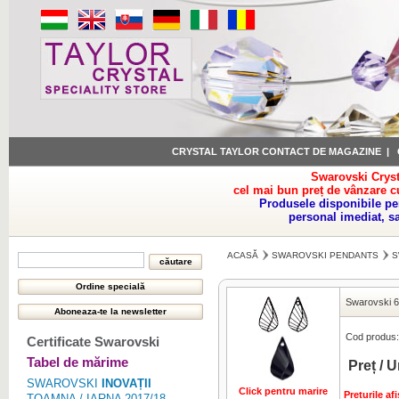
CRYSTAL TAYLOR CONTACT DE MAGAZINE
|
Swarovski Cryst
cel mai bun preț de vânzare c
Produsele disponibile pe
personal imediat, s
ACASĂ
SWAROVSKI PENDANTS
S
Swarovski 6
Cod produs:
Certificate Swarovski
Tabel de mărime
Preț / U
SWAROVSKI
INOVAȚII
Click pentru marire
Preturile a
TOAMNA / IARNA 2017/18