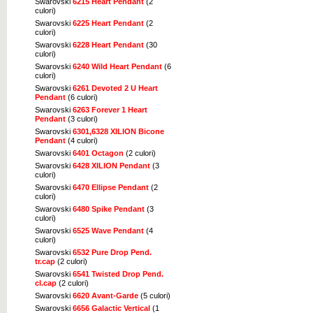
Swarovski
6215 Heart Pendant
(2
culori)
Swarovski
6225 Heart Pendant
(2
culori)
Swarovski
6228 Heart Pendant
(30
culori)
Swarovski
6240 Wild Heart Pendant
(6
culori)
Swarovski
6261 Devoted 2 U Heart
Pendant
(6 culori)
Swarovski
6263 Forever 1 Heart
Pendant
(3 culori)
Swarovski
6301,6328 XILION Bicone
Pendant
(4 culori)
Swarovski
6401 Octagon
(2 culori)
Swarovski
6428 XILION Pendant
(3
culori)
Swarovski
6470 Ellipse Pendant
(2
culori)
Swarovski
6480 Spike Pendant
(3
culori)
Swarovski
6525 Wave Pendant
(4
culori)
Swarovski
6532 Pure Drop Pend.
tr.cap
(2 culori)
Swarovski
6541 Twisted Drop Pend.
cl.cap
(2 culori)
Swarovski
6620 Avant-Garde
(5 culori)
Swarovski
6656 Galactic Vertical
(1