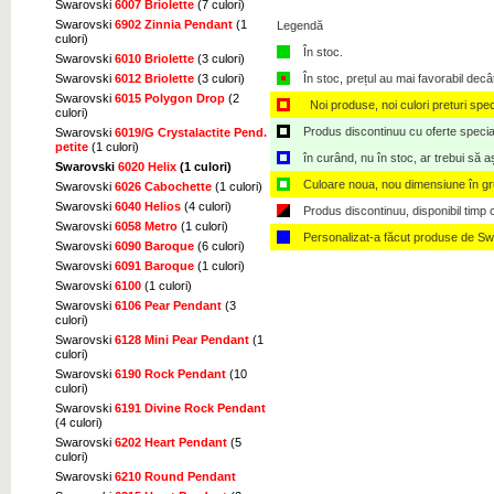
Swarovski
6007 Briolette
(7 culori)
Swarovski
6902 Zinnia Pendant
(1
Legendă
culori)
În stoc.
Swarovski
6010 Briolette
(3 culori)
Swarovski
6012 Briolette
(3 culori)
În stoc, prețul au mai favorabil decâ
Swarovski
6015 Polygon Drop
(2
Noi produse, noi culori preturi spec
culori)
Produs discontinuu cu oferte speciale,
Swarovski
6019/G Crystalactite Pend.
petite
(1 culori)
în curând, nu în stoc, ar trebui să 
Swarovski
6020 Helix
(1 culori)
Culoare noua, nou dimensiune în g
Swarovski
6026 Cabochette
(1 culori)
Swarovski
6040 Helios
(4 culori)
Produs discontinuu, disponibil timp ce
Swarovski
6058 Metro
(1 culori)
Personalizat-a făcut produse de Sw
Swarovski
6090 Baroque
(6 culori)
Swarovski
6091 Baroque
(1 culori)
Swarovski
6100
(1 culori)
Swarovski
6106 Pear Pendant
(3
culori)
Swarovski
6128 Mini Pear Pendant
(1
culori)
Swarovski
6190 Rock Pendant
(10
culori)
Swarovski
6191 Divine Rock Pendant
(4 culori)
Swarovski
6202 Heart Pendant
(5
culori)
Swarovski
6210 Round Pendant