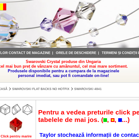
YLOR CONTACT DE MAGAZINE
|
ORELE DE DESCHIDERE
|
TERMENI ȘI CONDIȚII
Swarovski Crystal produse din Ungaria
cel mai bun preț de vânzare cu amănuntul, cel mai mare sortiment.
Produsele disponibile pentru a cumpara de la magazinele
personal imediat, sau pot fi comandate on-line!
CASĂ
SWAROVSKI FLAT BACKS NO HOTFIX
SWAROVSKI 4841
Pentru a vedea preturile click pe
tabelele de mai jos. (
,
,
...)
Taylor stochează informații de contac
Click pentru marire
Click pentru marire
Click pentru marire