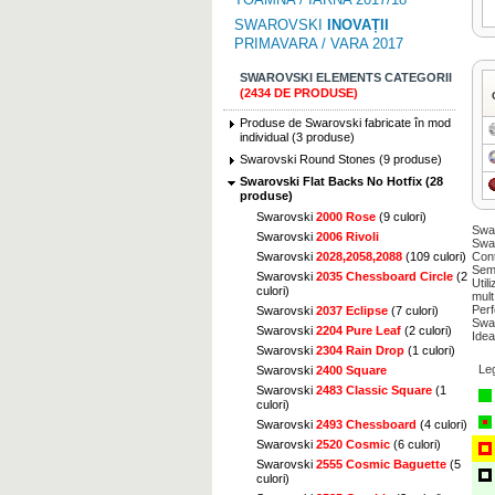
SWAROVSKI
INOVAȚII
PRIMAVARA / VARA 2017
SWAROVSKI ELEMENTS CATEGORII
(2434 DE PRODUSE)
Produse de Swarovski fabricate în mod
individual (3 produse)
Swarovski Round Stones (9 produse)
Swarovski Flat Backs No Hotfix (28
produse)
Swarovski
2000 Rose
(9 culori)
Swar
Swarovski
2006 Rivoli
Swar
Cont
Swarovski
2028,2058,2088
(109 culori)
Semi
Swarovski
2035 Chessboard Circle
(2
Util
culori)
mult
Perf
Swarovski
2037 Eclipse
(7 culori)
Swa
Swarovski
2204 Pure Leaf
(2 culori)
Idea
Swarovski
2304 Rain Drop
(1 culori)
Le
Swarovski
2400 Square
Swarovski
2483 Classic Square
(1
culori)
Swarovski
2493 Chessboard
(4 culori)
Swarovski
2520 Cosmic
(6 culori)
Swarovski
2555 Cosmic Baguette
(5
culori)