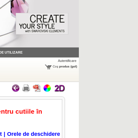
 DE UTILIZARE
Autentificare
Coş
produs
(gol)
ntru cutiile în
t
|
Orele de deschidere