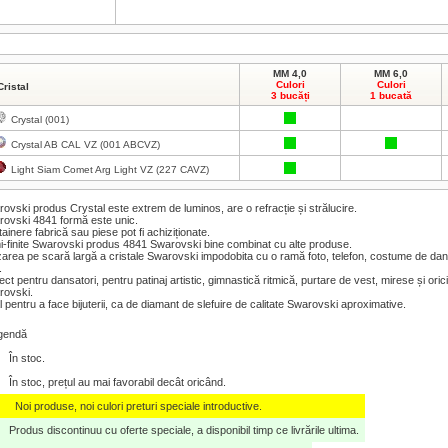
MM 4,0
MM 6,0
Culori
Culori
Cristal
3 bucăți
1 bucată
Crystal (001)
Crystal AB CAL VZ (001 ABCVZ)
Light Siam Comet Arg Light VZ (227 CAVZ)
ovski produs Crystal este extrem de luminos, are o refracție și strălucire.
ovski 4841 formă este unic.
ainere fabrică sau piese pot fi achiziționate.
-finite Swarovski produs 4841 Swarovski bine combinat cu alte produse.
izarea pe scară largă a cristale Swarovski impodobita cu o ramă foto, telefon, costume de dan
.
ect pentru dansatori, pentru patinaj artistic, gimnastică ritmică, purtare de vest, mirese și oric
rovski.
l pentru a face bijuterii, ca de diamant de slefuire de calitate Swarovski aproximative.
gendă
În stoc.
În stoc, prețul au mai favorabil decât oricând.
Noi produse, noi culori preturi speciale introductive.
Produs discontinuu cu oferte speciale, a disponibil timp ce livrările ultima.