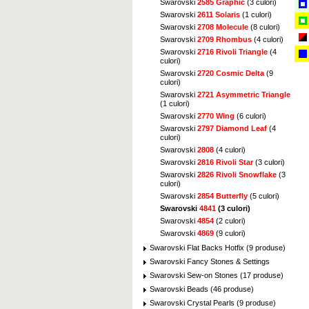
Swarovski
2585 Graphic
(3 culori)
Swarovski
2611 Solaris
(1 culori)
Swarovski
2708 Molecule
(8 culori)
Swarovski
2709 Rhombus
(4 culori)
Swarovski
2716 Rivoli Triangle
(4
culori)
Swarovski
2720 Cosmic Delta
(9
culori)
Swarovski
2721 Asymmetric Triangle
(1 culori)
Swarovski
2770 Wing
(6 culori)
Swarovski
2797 Diamond Leaf
(4
culori)
Swarovski
2808
(4 culori)
Swarovski
2816 Rivoli Star
(3 culori)
Swarovski
2826 Rivoli Snowflake
(3
culori)
Swarovski
2854 Butterfly
(5 culori)
Swarovski
4841
(3 culori)
Swarovski
4854
(2 culori)
Swarovski
4869
(9 culori)
Swarovski Flat Backs Hotfix (9 produse)
Swarovski Fancy Stones & Settings
Swarovski Sew-on Stones (17 produse)
Swarovski Beads (46 produse)
Swarovski Crystal Pearls (9 produse)