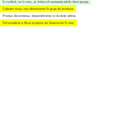
în curând, nu în stoc, ar trebui să așteptați până când ajunge.
Culoare noua, nou dimensiune în grup de produse.
Produs discontinuu, disponibil timp ce livrările ultima.
Personalizat-a făcut produse de Swarovski în stoc.