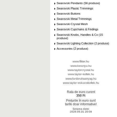
Swarovski Pendants (56 produse)
Swarovski Plastic Trimmings
Swarovski Buttons
Swarovski Metal Trimmings
Swarovski Crystal Mesh
Swarovski Cupchains & Findings
Swarovski Knobs, Handles & Co (15
produse)
Swarovski Lighting Collection (2 produse)
Accessories (2 produse)
www.flitter.hu
www.kesztyu.hu
www.taylorcrystal.hu
www.taylor-kellek.hu
www.furdoruhaanyag.hu
www.taylor-eskuvoikellek.hu
Rata de euro curent
350 Ft
Prețurile în euro sunt
tarife doar informative!
Setarea datei
2026.05.31 20:09