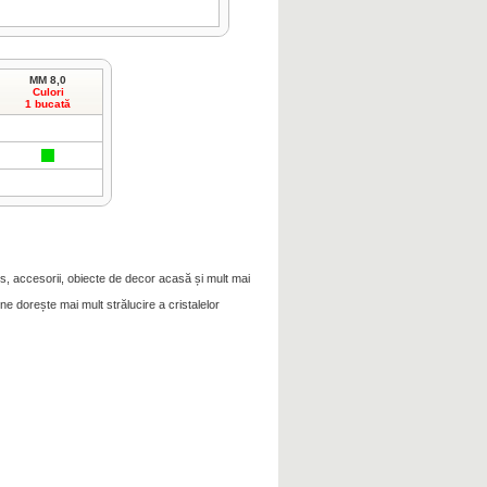
MM 8,0
Culori
1 bucată
s, accesorii, obiecte de decor acasă și mult mai
ine dorește mai mult strălucire a cristalelor