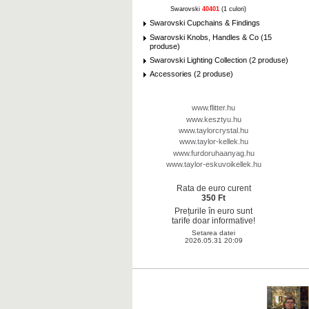
Swarovski
40401
(1 culori)
Swarovski Cupchains & Findings
Swarovski Knobs, Handles & Co (15
produse)
Swarovski Lighting Collection (2 produse)
Accessories (2 produse)
www.flitter.hu
www.kesztyu.hu
www.taylorcrystal.hu
www.taylor-kellek.hu
www.furdoruhaanyag.hu
www.taylor-eskuvoikellek.hu
Rata de euro curent
350 Ft
Prețurile în euro sunt
tarife doar informative!
Setarea datei
2026.05.31 20:09