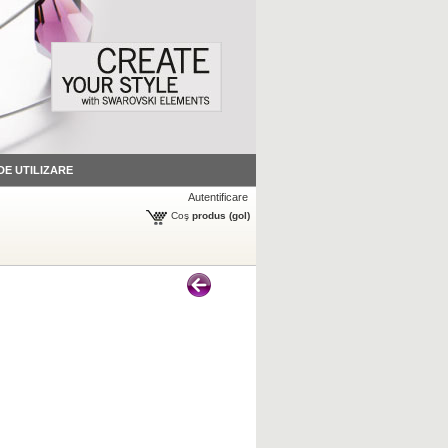
 DE UTILIZARE
Autentificare
Coş
produs
(gol)