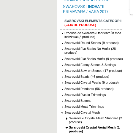
SWAROVSKI
INOVAȚII
PRIMAVARA / VARA 2017
SWAROVSKI ELEMENTS CATEGORII
(2434 DE PRODUSE)
Produse de Swarovski fabricate în mod
individual (3 produse)
Swarovski Round Stones (9 produse)
Swarovski Flat Backs No Hotfix (28
produse)
Swarovski Flat Backs Hotfix (9 produse)
Swarovski Fancy Stones & Settings
Swarovski Sew-on Stones (17 produse)
Swarovski Beads (46 produse)
Swarovski Crystal Pearls (9 produse)
Swarovski Pendants (56 produse)
Swarovski Plastic Trimmings
Swarovski Buttons
Swarovski Metal Trimmings
Swarovski Crystal Mesh
Swarovski Crystal Mesh Standard (2
produse)
Swarovski Crystal Aerial Mesh (1
produse)