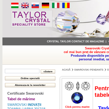
CRYSTAL TAYLOR CONTACT DE MAGAZINE
|
Swarovski Cryst
cel mai bun preț de vânzare c
Produsele disponibile pe
personal imediat, s
ACASĂ
SWAROVSKI PENDANTS
S
Pentr
Certificate Swarovski
tabel
Tabel de mărime
SWAROVSKI
INOVAȚII
Tayl
Click pentru marire
TOAMNA / IARNA 2017/18