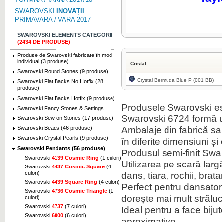
SWAROVSKI
INOVAȚII
PRIMAVARA / VARA 2017
SWAROVSKI ELEMENTS CATEGORII
(2434 DE PRODUSE)
Produse de Swarovski fabricate în mod
individual (3 produse)
Cristal
Swarovski Round Stones (9 produse)
Crystal Bermuda Blue P (001 BB)
Swarovski Flat Backs No Hotfix (28
produse)
Swarovski Flat Backs Hotfix (9 produse)
Produsele Swarovski es
Swarovski Fancy Stones & Settings
Swarovski 6724 formă u
Swarovski Sew-on Stones (17 produse)
Ambalaje din fabrică sau 
Swarovski Beads (46 produse)
Swarovski Crystal Pearls (9 produse)
în diferite dimensiuni și 
Swarovski Pendants (56 produse)
Produsul semi-finit Swa
Swarovski
4139 Cosmic Ring
(1 culori)
Utilizarea pe scară lar
Swarovski
4437 Cosmic Square
(4
culori)
dans, tiara, rochii, brat
Swarovski
4439 Square Ring
(4 culori)
Perfect pentru dansatori,
Swarovski
4736 Cosmic Triangle
(1
dorește mai mult străluc
culori)
Swarovski
4737
(7 culori)
Ideal pentru a face biju
Swarovski
6000
(6 culori)
aproximative.