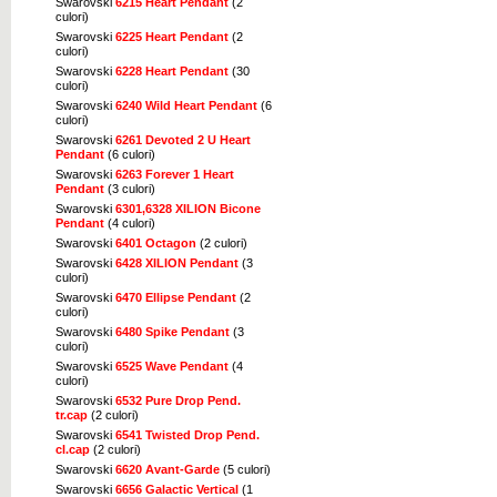
Swarovski
6215 Heart Pendant
(2
culori)
Swarovski
6225 Heart Pendant
(2
culori)
Swarovski
6228 Heart Pendant
(30
culori)
Swarovski
6240 Wild Heart Pendant
(6
culori)
Swarovski
6261 Devoted 2 U Heart
Pendant
(6 culori)
Swarovski
6263 Forever 1 Heart
Pendant
(3 culori)
Swarovski
6301,6328 XILION Bicone
Pendant
(4 culori)
Swarovski
6401 Octagon
(2 culori)
Swarovski
6428 XILION Pendant
(3
culori)
Swarovski
6470 Ellipse Pendant
(2
culori)
Swarovski
6480 Spike Pendant
(3
culori)
Swarovski
6525 Wave Pendant
(4
culori)
Swarovski
6532 Pure Drop Pend.
tr.cap
(2 culori)
Swarovski
6541 Twisted Drop Pend.
cl.cap
(2 culori)
Swarovski
6620 Avant-Garde
(5 culori)
Swarovski
6656 Galactic Vertical
(1