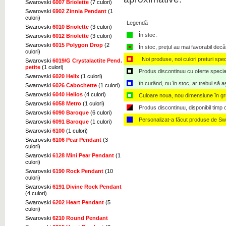
Swarovski
6007 Briolette
(7 culori)
Swarovski
6902 Zinnia Pendant
(1
culori)
Legendă
Swarovski
6010 Briolette
(3 culori)
În stoc.
Swarovski
6012 Briolette
(3 culori)
Swarovski
6015 Polygon Drop
(2
În stoc, prețul au mai favorabil decâ
culori)
Noi produse, noi culori preturi spec
Swarovski
6019/G Crystalactite Pend.
petite
(1 culori)
Produs discontinuu cu oferte speciale,
Swarovski
6020 Helix
(1 culori)
în curând, nu în stoc, ar trebui să 
Swarovski
6026 Cabochette
(1 culori)
Swarovski
6040 Helios
(4 culori)
Culoare noua, nou dimensiune în g
Swarovski
6058 Metro
(1 culori)
Produs discontinuu, disponibil timp ce
Swarovski
6090 Baroque
(6 culori)
Personalizat-a făcut produse de Sw
Swarovski
6091 Baroque
(1 culori)
Swarovski
6100
(1 culori)
Swarovski
6106 Pear Pendant
(3
culori)
Swarovski
6128 Mini Pear Pendant
(1
culori)
Swarovski
6190 Rock Pendant
(10
culori)
Swarovski
6191 Divine Rock Pendant
(4 culori)
Swarovski
6202 Heart Pendant
(5
culori)
Swarovski
6210 Round Pendant