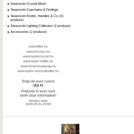
Swarovski Crystal Mesh
Swarovski Cupchains & Findings
Swarovski Knobs, Handles & Co (15
produse)
Swarovski Lighting Collection (2 produse)
Accessories (2 produse)
www.flitter.hu
www.kesztyu.hu
www.taylorcrystal.hu
www.taylor-kellek.hu
www.furdoruhaanyag.hu
www.taylor-eskuvoikellek.hu
Rata de euro curent
350 Ft
Prețurile în euro sunt
tarife doar informative!
Setarea datei
2026.05.31 20:09