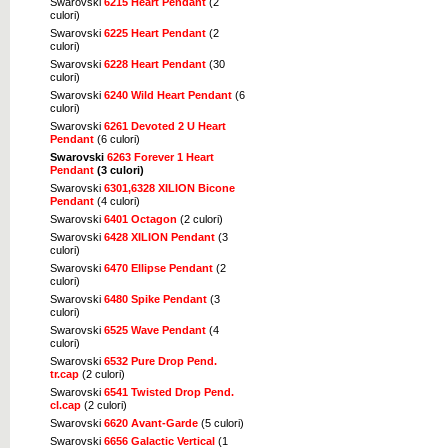
Swarovski
6215 Heart Pendant
(2
culori)
Swarovski
6225 Heart Pendant
(2
culori)
Swarovski
6228 Heart Pendant
(30
culori)
Swarovski
6240 Wild Heart Pendant
(6
culori)
Swarovski
6261 Devoted 2 U Heart
Pendant
(6 culori)
Swarovski
6263 Forever 1 Heart
Pendant
(3 culori)
Swarovski
6301,6328 XILION Bicone
Pendant
(4 culori)
Swarovski
6401 Octagon
(2 culori)
Swarovski
6428 XILION Pendant
(3
culori)
Swarovski
6470 Ellipse Pendant
(2
culori)
Swarovski
6480 Spike Pendant
(3
culori)
Swarovski
6525 Wave Pendant
(4
culori)
Swarovski
6532 Pure Drop Pend.
tr.cap
(2 culori)
Swarovski
6541 Twisted Drop Pend.
cl.cap
(2 culori)
Swarovski
6620 Avant-Garde
(5 culori)
Swarovski
6656 Galactic Vertical
(1