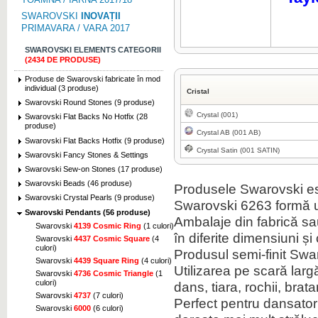
SWAROVSKI
INOVAȚII
PRIMAVARA / VARA 2017
SWAROVSKI ELEMENTS CATEGORII
(2434 DE PRODUSE)
Produse de Swarovski fabricate în mod
individual (3 produse)
Cristal
Swarovski Round Stones (9 produse)
Crystal (001)
Swarovski Flat Backs No Hotfix (28
produse)
Crystal AB (001 AB)
Swarovski Flat Backs Hotfix (9 produse)
Crystal Satin (001 SATIN)
Swarovski Fancy Stones & Settings
Swarovski Sew-on Stones (17 produse)
Swarovski Beads (46 produse)
Produsele Swarovski es
Swarovski Crystal Pearls (9 produse)
Swarovski 6263 formă u
Swarovski Pendants (56 produse)
Ambalaje din fabrică sau 
Swarovski
4139 Cosmic Ring
(1 culori)
în diferite dimensiuni și 
Swarovski
4437 Cosmic Square
(4
culori)
Produsul semi-finit Swa
Swarovski
4439 Square Ring
(4 culori)
Utilizarea pe scară lar
Swarovski
4736 Cosmic Triangle
(1
culori)
dans, tiara, rochii, brat
Swarovski
4737
(7 culori)
Perfect pentru dansatori,
Swarovski
6000
(6 culori)