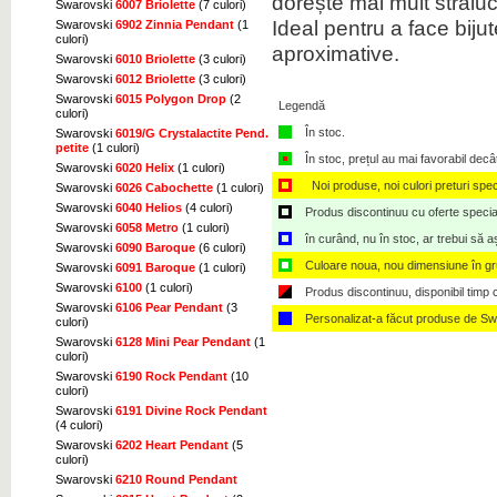
dorește mai mult străluc
Swarovski
6007 Briolette
(7 culori)
Ideal pentru a face biju
Swarovski
6902 Zinnia Pendant
(1
culori)
aproximative.
Swarovski
6010 Briolette
(3 culori)
Swarovski
6012 Briolette
(3 culori)
Swarovski
6015 Polygon Drop
(2
Legendă
culori)
În stoc.
Swarovski
6019/G Crystalactite Pend.
petite
(1 culori)
În stoc, prețul au mai favorabil decâ
Swarovski
6020 Helix
(1 culori)
Noi produse, noi culori preturi spec
Swarovski
6026 Cabochette
(1 culori)
Swarovski
6040 Helios
(4 culori)
Produs discontinuu cu oferte speciale,
Swarovski
6058 Metro
(1 culori)
în curând, nu în stoc, ar trebui să 
Swarovski
6090 Baroque
(6 culori)
Culoare noua, nou dimensiune în g
Swarovski
6091 Baroque
(1 culori)
Swarovski
6100
(1 culori)
Produs discontinuu, disponibil timp ce
Swarovski
6106 Pear Pendant
(3
Personalizat-a făcut produse de Sw
culori)
Swarovski
6128 Mini Pear Pendant
(1
culori)
Swarovski
6190 Rock Pendant
(10
culori)
Swarovski
6191 Divine Rock Pendant
(4 culori)
Swarovski
6202 Heart Pendant
(5
culori)
Swarovski
6210 Round Pendant