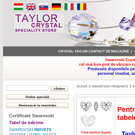
CRYSTAL TAYLOR CONTACT DE MAGAZINE
|
Swarovski Cryst
cel mai bun preț de vânzare c
Produsele disponibile pe
personal imediat, s
ACASĂ
SWAROVSKI PENDANTS
S
Pentr
Certificate Swarovski
tabel
Tabel de mărime
SWAROVSKI
INOVAȚII
Tayl
Click pentru marire
Click pentru 
TOAMNA / IARNA 2017/18