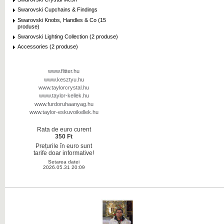
Swarovski Cupchains & Findings
Swarovski Knobs, Handles & Co (15
produse)
Swarovski Lighting Collection (2 produse)
Accessories (2 produse)
www.flitter.hu
www.kesztyu.hu
www.taylorcrystal.hu
www.taylor-kellek.hu
www.furdoruhaanyag.hu
www.taylor-eskuvoikellek.hu
Rata de euro curent
350 Ft
Prețurile în euro sunt
tarife doar informative!
Setarea datei
2026.05.31 20:09