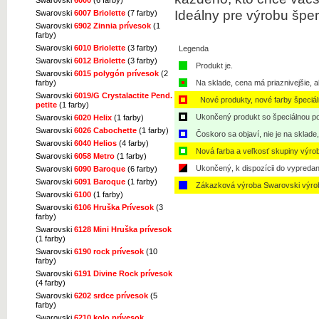
Ideálny pre výrobu šper
Swarovski
6007 Briolette
(7 farby)
Swarovski
6902 Zinnia prívesok
(1
farby)
Swarovski
6010 Briolette
(3 farby)
Legenda
Swarovski
6012 Briolette
(3 farby)
Produkt je.
Swarovski
6015 polygón prívesok
(2
farby)
Na sklade, cena má priaznivejšie, a
Swarovski
6019/G Crystalactite Pend.
Nové produkty, nové farby špeciá
petite
(1 farby)
Ukončený produkt so špeciálnou po
Swarovski
6020 Helix
(1 farby)
Swarovski
6026 Cabochette
(1 farby)
Čoskoro sa objaví, nie je na sklade
Swarovski
6040 Helios
(4 farby)
Nová farba a veľkosť skupiny výro
Swarovski
6058 Metro
(1 farby)
Ukončený, k dispozícii do vypredan
Swarovski
6090 Baroque
(6 farby)
Swarovski
6091 Baroque
(1 farby)
Zákazková výroba Swarovski výro
Swarovski
6100
(1 farby)
Swarovski
6106 Hruška Prívesok
(3
farby)
Swarovski
6128 Mini Hruška prívesok
(1 farby)
Swarovski
6190 rock prívesok
(10
farby)
Swarovski
6191 Divine Rock prívesok
(4 farby)
Swarovski
6202 srdce prívesok
(5
farby)
Swarovski
6210 kolo prívesok