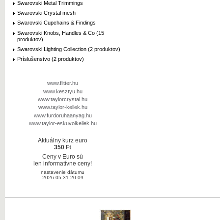
Swarovski Metal Trimmings
Swarovski Crystal mesh
Swarovski Cupchains & Findings
Swarovski Knobs, Handles & Co (15
produktov)
Swarovski Lighting Collection (2 produktov)
Príslušenstvo (2 produktov)
www.flitter.hu
www.kesztyu.hu
www.taylorcrystal.hu
www.taylor-kellek.hu
www.furdoruhaanyag.hu
www.taylor-eskuvoikellek.hu
Aktuálny kurz euro
350 Ft
Ceny v Euro sú
len informatívne ceny!
nastavenie dátumu
2026.05.31 20:09