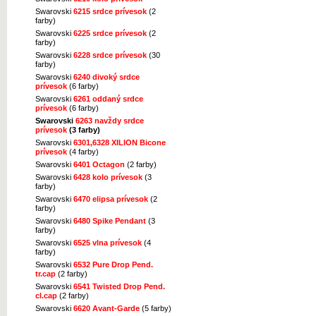
Swarovski
6215 srdce prívesok
(2
farby)
Swarovski
6225 srdce prívesok
(2
farby)
Swarovski
6228 srdce prívesok
(30
farby)
Swarovski
6240 divoký srdce
prívesok
(6 farby)
Swarovski
6261 oddaný srdce
prívesok
(6 farby)
Swarovski
6263 navždy srdce
prívesok
(3 farby)
Swarovski
6301,6328 XILION Bicone
prívesok
(4 farby)
Swarovski
6401 Octagon
(2 farby)
Swarovski
6428 kolo prívesok
(3
farby)
Swarovski
6470 elipsa prívesok
(2
farby)
Swarovski
6480 Spike Pendant
(3
farby)
Swarovski
6525 vlna prívesok
(4
farby)
Swarovski
6532 Pure Drop Pend.
tr.cap
(2 farby)
Swarovski
6541 Twisted Drop Pend.
cl.cap
(2 farby)
Swarovski
6620 Avant-Garde
(5 farby)