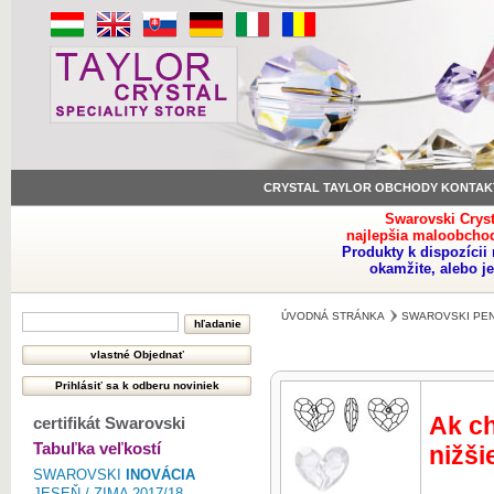
CRYSTAL TAYLOR OBCHODY KONTAK
Swarovski Crys
najlepšia maloobchod
Produkty k dispozíci
okamžite, alebo j
ÚVODNÁ STRÁNKA
SWAROVSKI PE
Ak ch
certifikát Swarovski
Tabuľka veľkostí
nižši
SWAROVSKI
INOVÁCIA
JESEŇ / ZIMA 2017/18