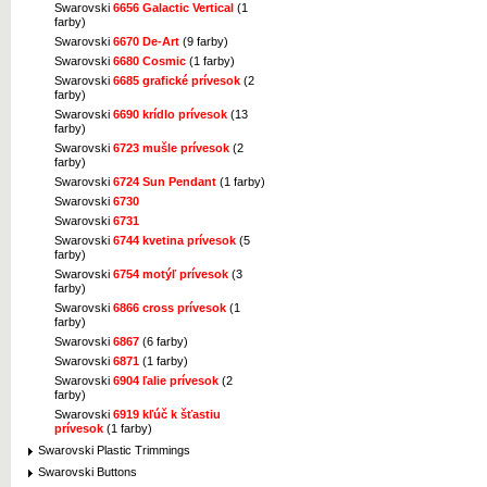
Swarovski
6656 Galactic Vertical
(1
farby)
Swarovski
6670 De-Art
(9 farby)
Swarovski
6680 Cosmic
(1 farby)
Swarovski
6685 grafické prívesok
(2
farby)
Swarovski
6690 krídlo prívesok
(13
farby)
Swarovski
6723 mušle prívesok
(2
farby)
Swarovski
6724 Sun Pendant
(1 farby)
Swarovski
6730
Swarovski
6731
Swarovski
6744 kvetina prívesok
(5
farby)
Swarovski
6754 motýľ prívesok
(3
farby)
Swarovski
6866 cross prívesok
(1
farby)
Swarovski
6867
(6 farby)
Swarovski
6871
(1 farby)
Swarovski
6904 ľalie prívesok
(2
farby)
Swarovski
6919 kľúč k šťastiu
prívesok
(1 farby)
Swarovski Plastic Trimmings
Swarovski Buttons