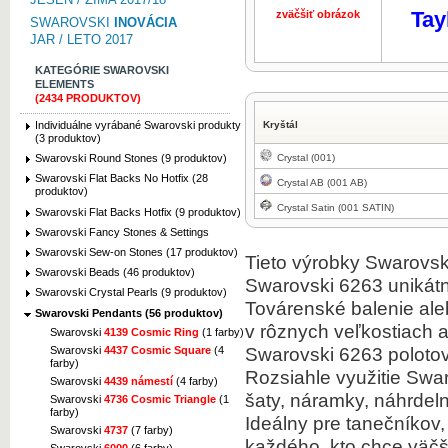
Tay
zväčšiť obrázok
zväčšiť obr
SWAROVSKI
INOVÁCIA
JAR / LETO 2017
KATEGÓRIE SWAROVSKI
ELEMENTS
(2434 PRODUKTOV)
Individuálne vyrábané Swarovski produkty
Kryštál
(3 produktov)
Crystal (001)
Swarovski Round Stones (9 produktov)
Swarovski Flat Backs No Hotfix (28
Crystal AB (001 AB)
produktov)
Crystal Satin (001 SATIN)
Swarovski Flat Backs Hotfix (9 produktov)
Swarovski Fancy Stones & Settings
Swarovski Sew-on Stones (17 produktov)
Tieto výrobky Swarovski
Swarovski Beads (46 produktov)
Swarovski 6263 unikátn
Swarovski Crystal Pearls (9 produktov)
Továrenské balenie ale
Swarovski Pendants (56 produktov)
v rôznych veľkostiach a
Swarovski
4139 Cosmic Ring
(1 farby)
Swarovski 6263 polotov
Swarovski
4437 Cosmic Square
(4
farby)
Rozsiahle využitie Swa
Swarovski
4439 námestí
(4 farby)
šaty, náramky, náhrde
Swarovski
4736 Cosmic Triangle
(1
farby)
Ideálny pre tanečníkov,
Swarovski
4737
(7 farby)
každého, kto chce väčši
Swarovski
6000
(6 farby)