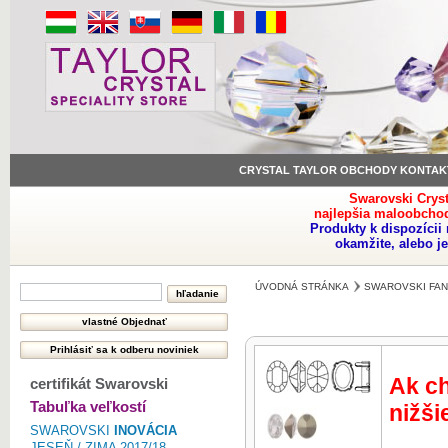
CRYSTAL TAYLOR OBCHODY KONTAK
Swarovski Crys
najlepšia maloobchod
Produkty k dispozíci
okamžite, alebo j
ÚVODNÁ STRÁNKA
SWAROVSKI FAN
Ak ch
certifikát Swarovski
Tabuľka veľkostí
nižši
SWAROVSKI
INOVÁCIA
JESEŇ / ZIMA 2017/18