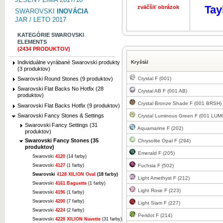
Tay
zväčšiť obrázok
zväčšiť obr
SWAROVSKI
INOVÁCIA
JAR / LETO 2017
KATEGÓRIE SWAROVSKI
ELEMENTS
(2434 PRODUKTOV)
Individuálne vyrábané Swarovski produkty
Kryštál
(3 produktov)
Crystal F (001)
Swarovski Round Stones (9 produktov)
Swarovski Flat Backs No Hotfix (28
Crystal AB F (001 AB)
produktov)
Crystal Bronze Shade F (001 BRSH)
Swarovski Flat Backs Hotfix (9 produktov)
Swarovski Fancy Stones & Settings
Crystal Luminous Green F (001 LUM
Swarovski Fancy Settings (31
Aquamarine F (202)
produktov)
Swarovski Fancy Stones (35
Chrysolite Opal F (294)
produktov)
Emerald F (205)
Swarovski
4120
(14 farby)
Swarovski
4127
(1 farby)
Fuchsia F (502)
Swarovski
4128 XILION Oval
(18 farby)
Light Amethyst F (212)
Swarovski
4161 Baguette
(1 farby)
Light Rose F (223)
Swarovski
4196
(1 farby)
Swarovski
4200
(7 farby)
Light Siam F (227)
Swarovski
4224
(2 farby)
Peridot F (214)
Swarovski
4228 XILION Navette
(31 farby)