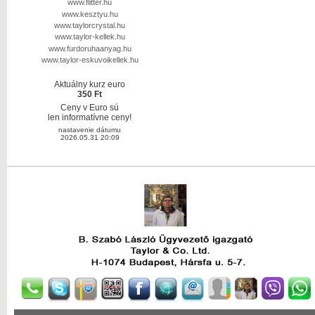
www.flitter.hu
www.kesztyu.hu
www.taylorcrystal.hu
www.taylor-kellek.hu
www.furdoruhaanyag.hu
www.taylor-eskuvoikellek.hu
Aktuálny kurz euro
350 Ft
Ceny v Euro sú
len informatívne ceny!
nastavenie dátumu
2026.05.31 20:09