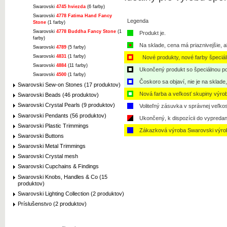
Swarovski
4745 hviezda
(6 farby)
Swarovski
4778 Fatima Hand Fancy
Legenda
Stone
(1 farby)
Swarovski
4778 Buddha Fancy Stone
(1
Produkt je.
farby)
Na sklade, cena má priaznivejšie, a
Swarovski
4789
(5 farby)
Swarovski
4831
(1 farby)
Nové produkty, nové farby špeciá
Swarovski
4884
(11 farby)
Ukončený produkt so špeciálnou po
Swarovski
4500
(1 farby)
Čoskoro sa objaví, nie je na sklade
Swarovski Sew-on Stones (17 produktov)
Nová farba a veľkosť skupiny výro
Swarovski Beads (46 produktov)
Swarovski Crystal Pearls (9 produktov)
Voliteľný zásuvka v správnej veľkos
Swarovski Pendants (56 produktov)
Ukončený, k dispozícii do vypredan
Swarovski Plastic Trimmings
Zákazková výroba Swarovski výro
Swarovski Buttons
Swarovski Metal Trimmings
Swarovski Crystal mesh
Swarovski Cupchains & Findings
Swarovski Knobs, Handles & Co (15
produktov)
Swarovski Lighting Collection (2 produktov)
Príslušenstvo (2 produktov)