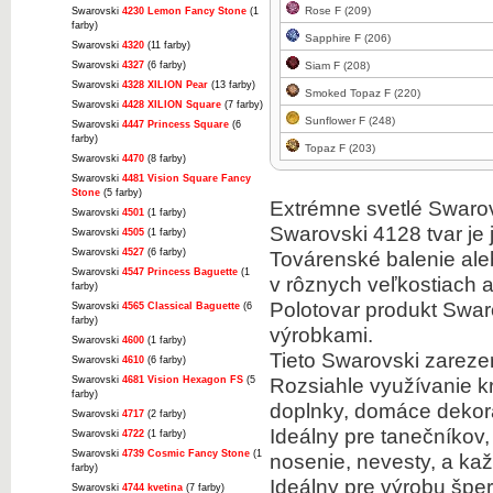
Rose F (209)
Swarovski
4230 Lemon Fancy Stone
(1
farby)
Sapphire F (206)
Swarovski
4320
(11 farby)
Swarovski
4327
(6 farby)
Siam F (208)
Swarovski
4328 XILION Pear
(13 farby)
Smoked Topaz F (220)
Swarovski
4428 XILION Square
(7 farby)
Sunflower F (248)
Swarovski
4447 Princess Square
(6
farby)
Topaz F (203)
Swarovski
4470
(8 farby)
Swarovski
4481 Vision Square Fancy
Stone
(5 farby)
Extrémne svetlé Swarovs
Swarovski
4501
(1 farby)
Swarovski 4128 tvar je 
Swarovski
4505
(1 farby)
Swarovski
4527
(6 farby)
Továrenské balenie ale
Swarovski
4547 Princess Baguette
(1
v rôznych veľkostiach a
farby)
Polotovar produkt Swar
Swarovski
4565 Classical Baguette
(6
farby)
výrobkami.
Swarovski
4600
(1 farby)
Tieto Swarovski zarezer
Swarovski
4610
(6 farby)
Rozsiahle využívanie k
Swarovski
4681 Vision Hexagon FS
(5
farby)
doplnky, domáce dekor
Swarovski
4717
(2 farby)
Ideálny pre tanečníkov
Swarovski
4722
(1 farby)
Swarovski
4739 Cosmic Fancy Stone
(1
nosenie, nevesty, a kaž
farby)
Ideálny pre výrobu šper
Swarovski
4744 kvetina
(7 farby)